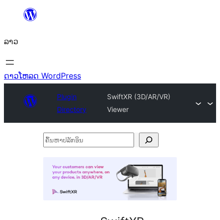
ຂ້າມ
ໄປ
ລາວ
ທີ່
ເນື້ອຫາ
ດາວໂຫລດ WordPress
Plugin
SwiftXR (3D/AR/VR)
Directory
Viewer
ຄົ້ນ
ຫາ
ປ
ລັກ
ອິນ