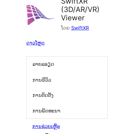
SwiftXR
(3D/AR/VR)
Viewer
ໂດຍ
SwiftXR
ດາວໂຫຼດ
ລາຍລອຽດ
ການຣີວິວ
ການຕິດຕັ້ງ
ການພັດທະນາ
ການຊ່ວຍເຫຼືອ