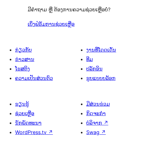
ລາຍການ
0
ຈຳນວນ
ມີຄຳຖາມ ຫຼື ຕ້ອງການຄວາມຊ່ວຍເຫຼືອບໍ່?
ລາຍການ
0
ລາຍການ
ເບິ່ງຟໍຣັມການຊ່ວຍເຫຼືອ
ກ່ຽວກັບ
ງານທີ່ໂດດເດັ່ນ
ຂ່າວສານ
ທີມ
ໂຮສຕິງ
ປລັກອິນ
ຄວາມເປັນສ່ວນຕົວ
ຮູບແບບບລັອກ
ຮຽນຮູ້
ມີສ່ວນຮ່ວມ
ຊ່ວຍເຫຼືອ
ກິດຈະກຳ
ນັກພັດທະນາ
ບໍລິຈາກ
↗
WordPress.tv
↗
Swag
↗