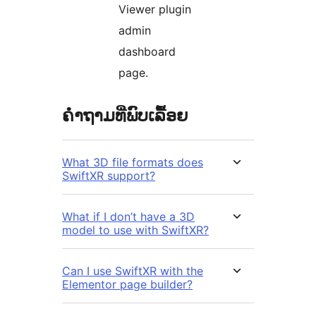
Viewer plugin
admin
dashboard
page.
ຄຳຖາມທີ່ພົບເລື້ອຍ
What 3D file formats does
SwiftXR support?
What if I don’t have a 3D
model to use with SwiftXR?
Can I use SwiftXR with the
Elementor page builder?