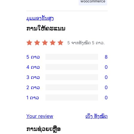
woocommerce
ມຸມມອງຂັ້ນສູງ
ການໃຫ້ຄະແນນ
5
ຈາກທັງໝົດ 5 ດາວ.
5 ດາວ
8
ການ
4 ດາວ
0
ວິຈານ
ການ
3 ດາວ
0
5
ວິຈານ
ການ
2 ດາວ
0
ດາວ
4
ວິຈານ
ການ
ຈຳນວນ
1 ດາວ
0
ດາວ
3
ວິຈານ
ການ
8
ຈຳນວນ
ດາວ
2
ວິຈານ
ລາຍການ
ຄຳ
0
Your review
ເບິ່ງ
ທັງໝົດ
ຈຳນວນ
ດາວ
1
ຄິດ
ລາຍການ
0
ຈຳນວນ
ການຊ່ວຍເຫຼືອ
ດາວ
ເຫັນ