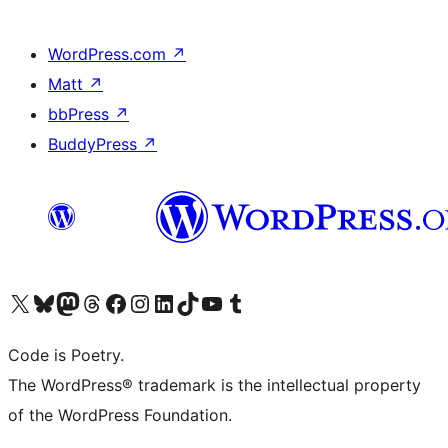
WordPress.com
↗
Matt
↗
bbPress
↗
BuddyPress
↗
ຢ້ຽມຊົມບັນຊີ X (ຊື່ເກົ່າ Twitter) ຂອງພວກເຮົາ
ຢ້ຽມຊົມບັນຊີ Bluesky ຂອງພວກເຮົາ
ຢ້ຽມຊົມບັນຊີ Mastodon ຂອງພວກເຮົາ
ຢ້ຽມຊົມບັນຊີ Threads ຂອງພວກເຮົາ
ຢ້ຽມຊົມໜ້າ Facebook ຂອງພວກເຮົາ
ຢ້ຽມຊົມບັນຊີ Instagram ຂອງພວກເຮົາ
ຢ້ຽມຊົມບັນຊີ LinkedIn ຂອງພວກເຮົາ
ຢ້ຽມຊົມບັນຊີ TikTok ຂອງພວກເຮົາ
ຢ້ຽມຊົມຊ່ອງ YouTube ຂອງພວກເຮົາ
ຢ້ຽມຊົມບັນຊີ Tumblr ຂອງພວກເຮົາ
Code is Poetry.
The WordPress® trademark is the intellectual property
of the WordPress Foundation.