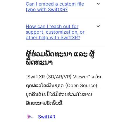
Can I embed a custom file
type with SwiftXR?
How can I reach out for
support, customization, or
other help with SwiftXR?
ຜູ້ຮ່ວມພັດທະນາ ແລະ ຜູ້
ພັດທະນາ
“SwiftXR (3D/AR/VR) Viewer” ແມ່ນ
ຊອຟແວໂອເພັນຊອດ (Open Source).
ບຸກຄົນຕໍ່ໄປນີ້ໄດ້ມີສ່ວນຮ່ວມໃນການ
ພັດທະນາປລັກອິນນີ້.
ຜູ້
SwiftXR
ຮ່ວມ