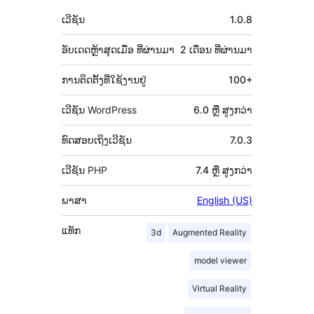
ພັດທະນາ
ຂໍ້ມູນ
ເວີຊັນ
1.0.8
ກຳກັບ
(Meta)
ອັບເດດຫຼ້າສຸດເມື່ອ
ທີ່ຜ່ານມາ
2 ເດືອນ
ທີ່ຜ່ານມາ
ການຕິດຕັ້ງທີ່ໃຊ້ງານຢູ່
100+
ເວີຊັນ WordPress
6.0 ຫຼື ສູງກວ່າ
ທົດສອບເຖິງເວີຊັນ
7.0.3
ເວີຊັນ PHP
7.4 ຫຼື ສູງກວ່າ
ພາສາ
English (US)
ແທັກ
3d
Augmented Reality
model viewer
Virtual Reality