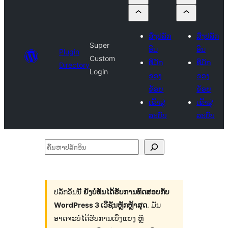
ສົ່ງປລັກ
ສົ່ງປລັກ
Super
ອິນ
ອິນ
Plugin
Custom
ທີ່ມັກ
ທີ່ມັກ
Directory
Login
ຂອງ
ຂອງ
ຂ້ອຍ
ຂ້ອຍ
ເຂົ້າສູ່
ເຂົ້າສູ່
ລະບົບ
ລະບົບ
ຄົ້ນ
ຫາ
ປ
ລັກ
ປລັກອິນນີ້
ຍັງບໍ່ທັນໄດ້ຮັບການທົດສອບກັບ
WordPress 3 ເວີຊັນຫຼັກຫຼ້າສຸດ
. ມັນ
ອິນ
ອາດຈະບໍ່ໄດ້ຮັບການເບິ່ງແຍງ ຫຼື