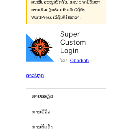
ສະໜັບສະໜູນອີກຕໍ່ໄປ ແລະ ອາດມີບັນຫາ
ການເຮັດວຽກຮ່ວມກັນເມື່ອໃຊ້ກັບ
WordPress ເວີຊັນທີ່ໃໝ່ກວ່າ.
Super
Custom
Login
ໂດຍ
Obadiah
ດາວໂຫຼດ
ລາຍລອຽດ
ການຣີວິວ
ການຕິດຕັ້ງ