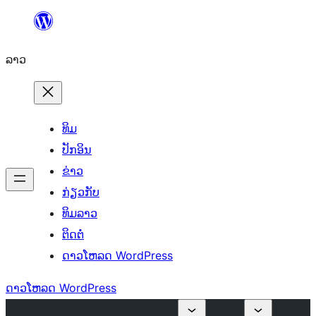
ຂ້າມ
ໄປ
ລາວ
ທີ່
ເນື້ອຫາ
ທິມ
ປັກອິນ
ຂ່າວ
ກ່ຽວກັບ
ທິມລາວ
ຕິດຕໍ່
ດາວໂຫລດ WordPress
ດາວໂຫລດ WordPress