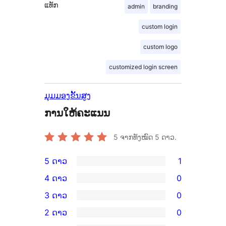
ແທັກ
admin
branding
custom login
custom logo
customized login screen
ມຸມມອງຂັ້ນສູງ
ການໃຫ້ຄະແນນ
5
ຈາກທັງໝົດ 5 ດາວ.
5 ດາວ
1
ການ
4 ດາວ
0
ວິຈານ
ການ
3 ດາວ
0
5
ວິຈານ
ການ
2 ດາວ
0
ດາວ
4
ວິຈານ
ການ