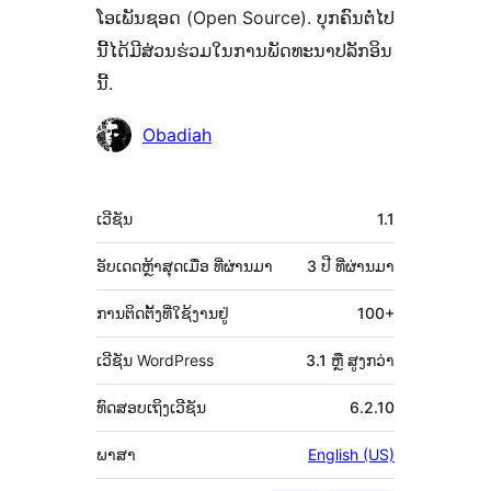
ໂອເພັນຊອດ (Open Source). ບຸກຄົນຕໍ່ໄປ
ນີ້ໄດ້ມີສ່ວນຮ່ວມໃນການພັດທະນາປລັກອິນ
ນີ້.
ຜູ້
Obadiah
ຮ່ວມ
ພັດທະນາ
ຂໍ້ມູນ
ເວີຊັນ
1.1
ກຳກັບ
(Meta)
ອັບເດດຫຼ້າສຸດເມື່ອ
ທີ່ຜ່ານມາ
3 ປີ
ທີ່ຜ່ານມາ
ການຕິດຕັ້ງທີ່ໃຊ້ງານຢູ່
100+
ເວີຊັນ WordPress
3.1 ຫຼື ສູງກວ່າ
ທົດສອບເຖິງເວີຊັນ
6.2.10
ພາສາ
English (US)