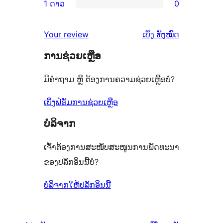
ຈຳນວນ
1 ດາວ
0
ດາວ
3
ວິຈານ
ການ
1
ຈຳນວນ
ດາວ
2
ວິຈານ
ລາຍການ
ຄຳ
0
Your review
ເບິ່ງ
ທັງໝົດ
ຈຳນວນ
ດາວ
1
ຄິດ
ລາຍການ
0
ຈຳນວນ
ການຊ່ວຍເຫຼືອ
ດາວ
ເຫັນ
ລາຍການ
0
ຈຳນວນ
ມີຄຳຖາມ ຫຼື ຕ້ອງການຄວາມຊ່ວຍເຫຼືອບໍ່?
ລາຍການ
0
ລາຍການ
ເບິ່ງຟໍຣັມການຊ່ວຍເຫຼືອ
ບໍລິຈາກ
ເຈົ້າຕ້ອງການສະໜັບສະໜູນການພັດທະນາ
ຂອງປລັກອິນນີ້ບໍ່?
ບໍລິຈາກໃຫ້ປລັກອິນນີ້