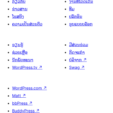
ກ່ຽວກັບ
ງານທີ່ໂດດເດັ່ນ
ຂ່າວສານ
ທີມ
ໂຮສຕິງ
ປລັກອິນ
ຄວາມເປັນສ່ວນຕົວ
ຮູບແບບບລັອກ
ຮຽນຮູ້
ມີສ່ວນຮ່ວມ
ຊ່ວຍເຫຼືອ
ກິດຈະກຳ
ນັກພັດທະນາ
ບໍລິຈາກ
↗
WordPress.tv
↗
Swag
↗
WordPress.com
↗
Matt
↗
bbPress
↗
BuddyPress
↗