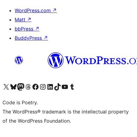
WordPress.com
↗
Matt
↗
bbPress
↗
BuddyPress
↗
ຢ້ຽມຊົມບັນຊີ X (ຊື່ເກົ່າ Twitter) ຂອງພວກເຮົາ
ຢ້ຽມຊົມບັນຊີ Bluesky ຂອງພວກເຮົາ
ຢ້ຽມຊົມບັນຊີ Mastodon ຂອງພວກເຮົາ
ຢ້ຽມຊົມບັນຊີ Threads ຂອງພວກເຮົາ
ຢ້ຽມຊົມໜ້າ Facebook ຂອງພວກເຮົາ
ຢ້ຽມຊົມບັນຊີ Instagram ຂອງພວກເຮົາ
ຢ້ຽມຊົມບັນຊີ LinkedIn ຂອງພວກເຮົາ
ຢ້ຽມຊົມບັນຊີ TikTok ຂອງພວກເຮົາ
ຢ້ຽມຊົມຊ່ອງ YouTube ຂອງພວກເຮົາ
ຢ້ຽມຊົມບັນຊີ Tumblr ຂອງພວກເຮົາ
Code is Poetry.
The WordPress® trademark is the intellectual property
of the WordPress Foundation.