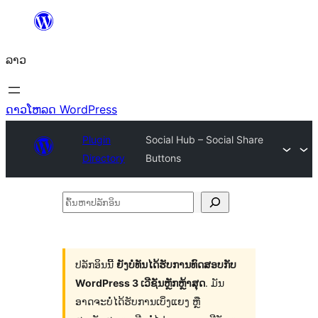
ຂ້າມ
ໄປ
ລາວ
ທີ່
ເນື້ອຫາ
ດາວໂຫລດ WordPress
Plugin
Social Hub – Social Share
Directory
Buttons
ຄົ້ນ
ຫາ
ປ
ລັກ
ປລັກອິນນີ້
ຍັງບໍ່ທັນໄດ້ຮັບການທົດສອບກັບ
WordPress 3 ເວີຊັນຫຼັກຫຼ້າສຸດ
. ມັນ
ອິນ
ອາດຈະບໍ່ໄດ້ຮັບການເບິ່ງແຍງ ຫຼື