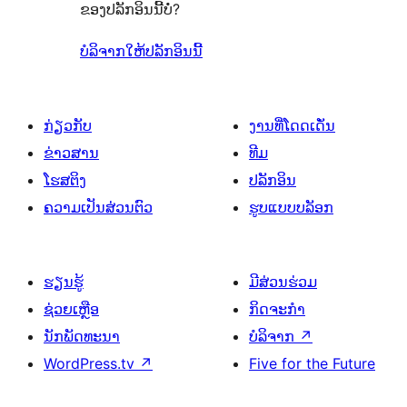
ຂອງປລັກອິນນີ້ບໍ່?
ບໍລິຈາກໃຫ້ປລັກອິນນີ້
ກ່ຽວກັບ
ງານທີ່ໂດດເດັ່ນ
ຂ່າວສານ
ທີມ
ໂຮສຕິງ
ປລັກອິນ
ຄວາມເປັນສ່ວນຕົວ
ຮູບແບບບລັອກ
ຮຽນຮູ້
ມີສ່ວນຮ່ວມ
ຊ່ວຍເຫຼືອ
ກິດຈະກຳ
ນັກພັດທະນາ
ບໍລິຈາກ
↗
WordPress.tv
↗
Five for the Future