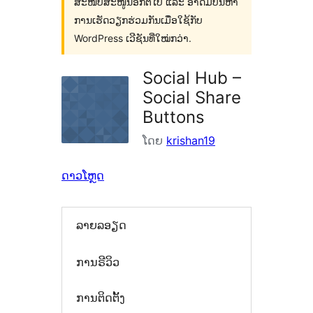
ສະໜັບສະໜູນອີກຕໍ່ໄປ ແລະ ອາດມີບັນຫາ
ການເຮັດວຽກຮ່ວມກັນເມື່ອໃຊ້ກັບ
WordPress ເວີຊັນທີ່ໃໝ່ກວ່າ.
Social Hub –
Social Share
Buttons
ໂດຍ
krishan19
ດາວໂຫຼດ
ລາຍລອຽດ
ການຣີວິວ
ການຕິດຕັ້ງ