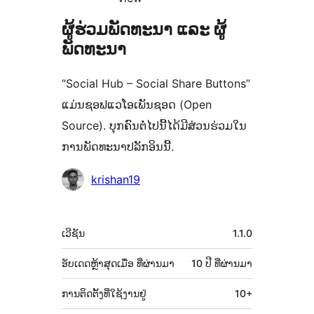
ຜູ້ຮ່ວມພັດທະນາ ແລະ ຜູ້
ພັດທະນາ
“Social Hub – Social Share Buttons”
ແມ່ນຊອຟແວໂອເພັນຊອດ (Open
Source). ບຸກຄົນຕໍ່ໄປນີ້ໄດ້ມີສ່ວນຮ່ວມໃນ
ການພັດທະນາປລັກອິນນີ້.
ຜູ້
krishan19
ຮ່ວມ
ພັດທະນາ
ຂໍ້ມູນ
ເວີຊັນ
1.1.0
ກຳກັບ
(Meta)
ອັບເດດຫຼ້າສຸດເມື່ອ
ທີ່ຜ່ານມາ
10 ປີ
ທີ່ຜ່ານມາ
ການຕິດຕັ້ງທີ່ໃຊ້ງານຢູ່
10+