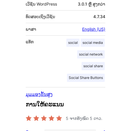
ເວີຊັນ WordPress
3.0.1 ຫຼື ສູງກວ່າ
ທົດສອບເຖິງເວີຊັນ
4.7.34
ພາສາ
English (US)
ແທັກ
social
social media
social network
social share
Social Share Buttons
ມຸມມອງຂັ້ນສູງ
ການໃຫ້ຄະແນນ
5
ຈາກທັງໝົດ 5 ດາວ.