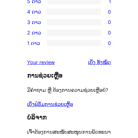
5 ດາວ
1
ການ
4 ດາວ
0
ວິຈານ
ການ
3 ດາວ
0
5
ວິຈານ
ການ
2 ດາວ
0
ດາວ
4
ວິຈານ
ການ
ຈຳນວນ
1 ດາວ
0
ດາວ
3
ວິຈານ
ການ
1
ຈຳນວນ
ດາວ
2
ວິຈານ
ລາຍການ
ຄຳ
0
Your review
ເບິ່ງ
ທັງໝົດ
ຈຳນວນ
ດາວ
1
ຄິດ
ລາຍການ
0
ຈຳນວນ
ການຊ່ວຍເຫຼືອ
ດາວ
ເຫັນ
ລາຍການ
0
ຈຳນວນ
ມີຄຳຖາມ ຫຼື ຕ້ອງການຄວາມຊ່ວຍເຫຼືອບໍ່?
ລາຍການ
0
ລາຍການ
ເບິ່ງຟໍຣັມການຊ່ວຍເຫຼືອ
ບໍລິຈາກ
ເຈົ້າຕ້ອງການສະໜັບສະໜູນການພັດທະນາ