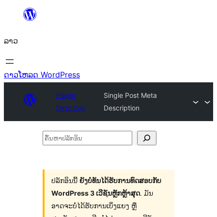
ຂ້າມ
ໄປ
ລາວ
ທີ່
ເນື້ອຫາ
ດາວໂຫລດ WordPress
Plugin
Single Post Meta
Directory
Description
ຄົ້ນ
ຫາ
ປ
ລັກ
ປລັກອິນນີ້
ຍັງບໍ່ທັນໄດ້ຮັບການທົດສອບກັບ
WordPress 3 ເວີຊັນຫຼັກຫຼ້າສຸດ
. ມັນ
ອິນ
ອາດຈະບໍ່ໄດ້ຮັບການເບິ່ງແຍງ ຫຼື