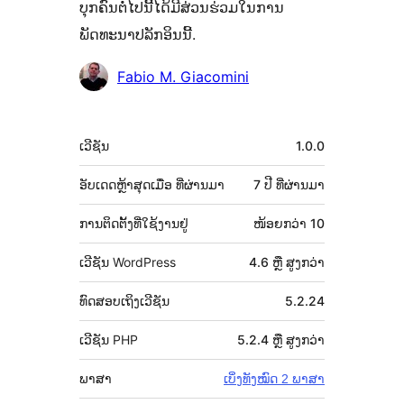
ບຸກຄົນຕໍ່ໄປນີ້ໄດ້ມີສ່ວນຮ່ວມໃນການ
ພັດທະນາປລັກອິນນີ້.
ຜູ້
Fabio M. Giacomini
ຮ່ວມ
ພັດທະນາ
ຂໍ້ມູນ
ເວີຊັນ
1.0.0
ກຳກັບ
(Meta)
ອັບເດດຫຼ້າສຸດເມື່ອ
ທີ່ຜ່ານມາ
7 ປີ
ທີ່ຜ່ານມາ
ການຕິດຕັ້ງທີ່ໃຊ້ງານຢູ່
ໜ້ອຍກວ່າ 10
ເວີຊັນ WordPress
4.6 ຫຼື ສູງກວ່າ
ທົດສອບເຖິງເວີຊັນ
5.2.24
ເວີຊັນ PHP
5.2.4 ຫຼື ສູງກວ່າ
ພາສາ
ເບິ່ງທັງໝົດ 2 ພາສາ