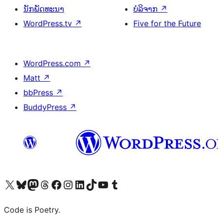
ນັກພັດທະນາ
ບໍລິຈາກ
↗
WordPress.tv
↗
Five for the Future
WordPress.com
↗
Matt
↗
bbPress
↗
BuddyPress
↗
ຢ້ຽມຊົມບັນຊີ X (ຊື່ເກົ່າ Twitter) ຂອງພວກເຮົາ
ຢ້ຽມຊົມບັນຊີ Bluesky ຂອງພວກເຮົາ
ຢ້ຽມຊົມບັນຊີ Mastodon ຂອງພວກເຮົາ
ຢ້ຽມຊົມບັນຊີ Threads ຂອງພວກເຮົາ
ຢ້ຽມຊົມໜ້າ Facebook ຂອງພວກເຮົາ
ຢ້ຽມຊົມບັນຊີ Instagram ຂອງພວກເຮົາ
ຢ້ຽມຊົມບັນຊີ LinkedIn ຂອງພວກເຮົາ
ຢ້ຽມຊົມບັນຊີ TikTok ຂອງພວກເຮົາ
ຢ້ຽມຊົມຊ່ອງ YouTube ຂອງພວກເຮົາ
ຢ້ຽມຊົມບັນຊີ Tumblr ຂອງພວກເຮົາ
Code is Poetry.