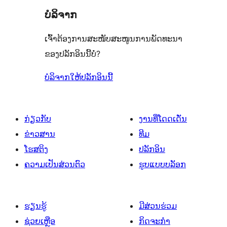
ບໍລິຈາກ
ເຈົ້າຕ້ອງການສະໜັບສະໜູນການພັດທະນາ
ຂອງປລັກອິນນີ້ບໍ່?
ບໍລິຈາກໃຫ້ປລັກອິນນີ້
ກ່ຽວກັບ
ງານທີ່ໂດດເດັ່ນ
ຂ່າວສານ
ທີມ
ໂຮສຕິງ
ປລັກອິນ
ຄວາມເປັນສ່ວນຕົວ
ຮູບແບບບລັອກ
ຮຽນຮູ້
ມີສ່ວນຮ່ວມ
ຊ່ວຍເຫຼືອ
ກິດຈະກຳ