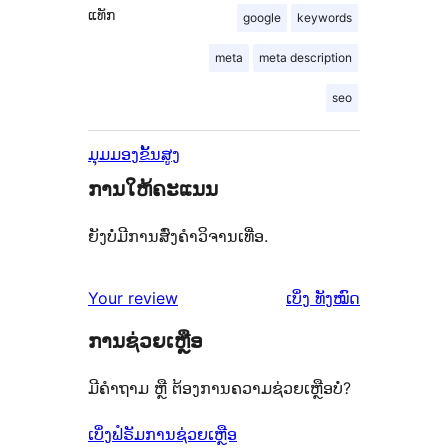
ແທັກ
google
keywords
meta
meta description
seo
ມຸມມອງຂັ້ນສູງ
ການໃຫ້ຄະແນນ
ຍັງບໍ່ມີການສົ່ງຄຳວິຈານເທື່ອ.
ຄຳ
Your review
ເບິ່ງ
ທັງໝົດ
ຄິດ
ການຊ່ວຍເຫຼືອ
ເຫັນ
ມີຄຳຖາມ ຫຼື ຕ້ອງການຄວາມຊ່ວຍເຫຼືອບໍ່?
ເບິ່ງຟໍຣັມການຊ່ວຍເຫຼືອ