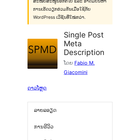
ສະໜັບສະໜູນອີກຕໍ່ໄປ ແລະ ອາດມີບັນຫາ
ການເຮັດວຽກຮ່ວມກັນເມື່ອໃຊ້ກັບ
WordPress ເວີຊັນທີ່ໃໝ່ກວ່າ.
Single Post
Meta
Description
ໂດຍ
Fabio M.
Giacomini
ດາວໂຫຼດ
ລາຍລອຽດ
ການຣີວິວ