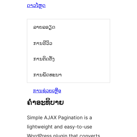
ດາວໂຫຼດ
ລາຍລອຽດ
ການຣີວິວ
ການຕິດຕັ້ງ
ການພັດທະນາ
ການຊ່ວຍເຫຼືອ
ຄຳອະທິບາຍ
Simple AJAX Pagination is a
lightweight and easy-to-use
WordPress plugin that converts