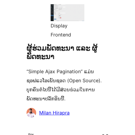
Display
Frontend
ຜູ້ຮ່ວມພັດທະນາ ແລະ ຜູ້
ພັດທະນາ
“Simple Ajax Pagination” ແມ່ນ
ຊອຟແວໂອເພັນຊອດ (Open Source).
ບຸກຄົນຕໍ່ໄປນີ້ໄດ້ມີສ່ວນຮ່ວມໃນການ
ພັດທະນາປລັກອິນນີ້.
ຜູ້
Milan Hirapra
ຮ່ວມ
ພັດທະນາ
ຂໍ້ມູນ