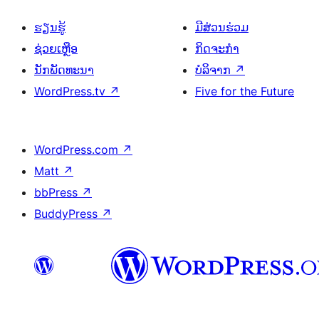
ຮຽນຮູ້
ມີສ່ວນຮ່ວມ
ຊ່ວຍເຫຼືອ
ກິດຈະກຳ
ນັກພັດທະນາ
ບໍລິຈາກ
↗
WordPress.tv
↗
Five for the Future
WordPress.com
↗
Matt
↗
bbPress
↗
BuddyPress
↗