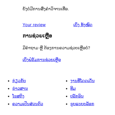
ຍັງບໍ່ມີການສົ່ງຄຳວິຈານເທື່ອ.
ຄຳ
Your review
ເບິ່ງ
ທັງໝົດ
ຄິດ
ການຊ່ວຍເຫຼືອ
ເຫັນ
ມີຄຳຖາມ ຫຼື ຕ້ອງການຄວາມຊ່ວຍເຫຼືອບໍ່?
ເບິ່ງຟໍຣັມການຊ່ວຍເຫຼືອ
ກ່ຽວກັບ
ງານທີ່ໂດດເດັ່ນ
ຂ່າວສານ
ທີມ
ໂຮສຕິງ
ປລັກອິນ
ຄວາມເປັນສ່ວນຕົວ
ຮູບແບບບລັອກ