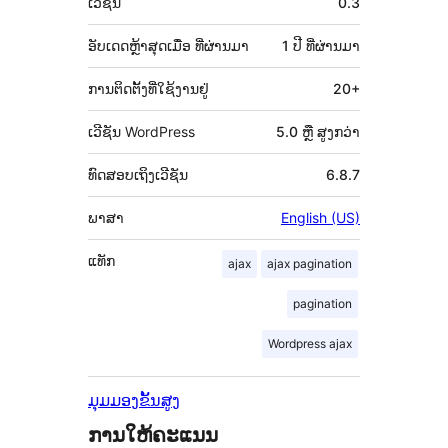
ເວີຊັນ
0.3
ກຳກັບ
(Meta)
ອັບເດດຫຼ້າສຸດເມື່ອ
ທີ່ຜ່ານມາ
1 ປີ
ທີ່ຜ່ານມາ
ການຕິດຕັ້ງທີ່ໃຊ້ງານຢູ່
20+
ເວີຊັນ WordPress
5.0 ຫຼື ສູງກວ່າ
ທົດສອບເຖິງເວີຊັນ
6.8.7
ພາສາ
English (US)
ແທັກ
ajax
ajax pagination
pagination
Wordpress ajax
ມຸມມອງຂັ້ນສູງ
ການໃຫ້ຄະແນນ