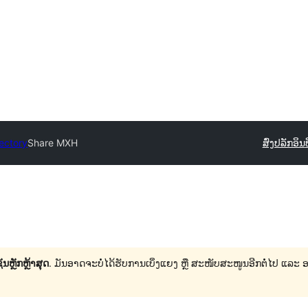
rectory
Share MXH
ສົ່ງປລັກອິນ
ນຫຼັກຫຼ້າສຸດ
. ມັນອາດຈະບໍ່ໄດ້ຮັບການເບິ່ງແຍງ ຫຼື ສະໜັບສະໜູນອີກຕໍ່ໄປ ແລະ