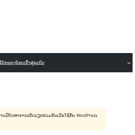
ທີ່ມັກຂອງຂ້ອຍ
ເຂົ້າສູ່ລະບົບ
 ອາດມີບັນຫາການເຮັດວຽກຮ່ວມກັນເມື່ອໃຊ້ກັບ WordPress