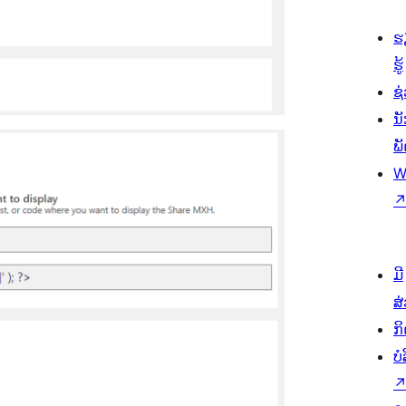
ຮ
ຮູ້
ຊ່
ນ
ພ
W
ມີ
ສ
ກ
ບ