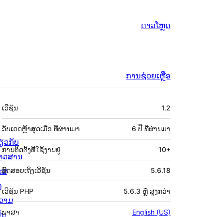
ດາວໂຫຼດ
ການຊ່ວຍເຫຼືອ
ຂໍ້ມູນ
ເວີຊັນ
1.2
ກຳກັບ
(Meta)
ອັບເດດຫຼ້າສຸດເມື່ອ
ທີ່ຜ່ານມາ
6 ປີ
ທີ່ຜ່ານມາ
່ຽວກັບ
ການຕິດຕັ້ງທີ່ໃຊ້ງານຢູ່
10+
່າວສານ
ຮສ
ທົດສອບເຖິງເວີຊັນ
5.6.18
ງ
ເວີຊັນ PHP
5.6.3 ຫຼື ສູງກວ່າ
ວາມ
ພາສາ
English (US)
ັນ