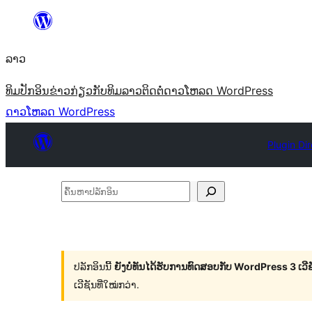
ຂ້າມ
ໄປ
ລາວ
ທີ່
ເນື້ອຫາ
ທິມ
ປັກອິນ
ຂ່າວ
ກ່ຽວກັບ
ທິມລາວ
ຕິດຕໍ່
ດາວໂຫລດ WordPress
ດາວໂຫລດ WordPress
Plugin Di
ຄົ້ນ
ຫາ
ປ
ລັກ
ປລັກອິນນີ້
ຍັງບໍ່ທັນໄດ້ຮັບການທົດສອບກັບ WordPress 3 ເວີຊັ
ອິນ
ເວີຊັນທີ່ໃໝ່ກວ່າ.