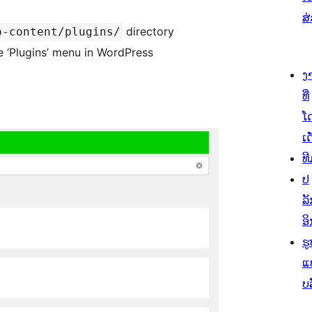
ສ
directory
p-content/plugins/
e ‘Plugins’ menu in WordPress
ງ
ທີ່
ໂ
ເດ
ທີ
ປ
ລັ
ອິ
ຮູ
ແ
ບ