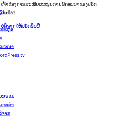
ເຈົ້າຕ້ອງການສະໜັບສະໜູນການພັດທະນາຂອງປລັກ
ຽນ
ອິນນີ້ບໍ່?
ບໍລິຈາກໃຫ້ປລັກອິນນີ້
ວຍເຫຼືອ
ັກ
ັດທະນາ
ordPress.tv
↗
່ວນຮ່ວມ
ິດຈະກຳ
ໍລິຈາກ
↗