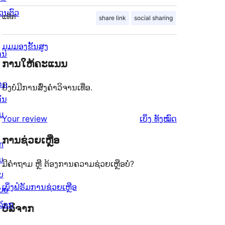
່ວນຕົວ
ແທັກ
share link
social sharing
ມຸມມອງຂັ້ນສູງ
ານ
ການໃຫ້ຄະແນນ
ດດ
ຍັງບໍ່ມີການສົ່ງຄຳວິຈານເທື່ອ.
ັ່ນ
ມ
ຄຳ
Your review
ເບິ່ງ
ທັງໝົດ
ຄິດ
ການຊ່ວຍເຫຼືອ
ກ
ເຫັນ
ນ
ມີຄຳຖາມ ຫຼື ຕ້ອງການຄວາມຊ່ວຍເຫຼືອບໍ່?
ບ
ເບິ່ງຟໍຣັມການຊ່ວຍເຫຼືອ
ບບ
ລັອກ
ບໍລິຈາກ