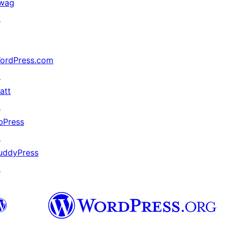
wag
↗
ordPress.com
↗
att
↗
bPress
↗
uddyPress
↗