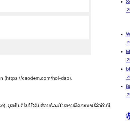
S
W
M
b
on (https://caodem.com/hoi-dap).
B
ບຸກຄົນຕໍ່ໄປນີ້ໄດ້ມີສ່ວນຮ່ວມໃນການພັດທະນາປລັກອິນນີ້.