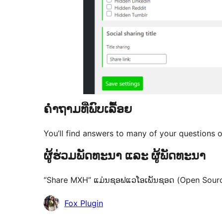
ຄຳຖາມທີ່ພົບເລື້ອຍ
You’ll find answers to many of your questions 
ຜູ້ຮ່ວມພັດທະນາ ແລະ ຜູ້ພັດທະນາ
“Share MXH” ແມ່ນຊອຟແວໂອເພັນຊອດ (Open Source). 
ຜູ້
Fox Plugin
ຮ່ວມ