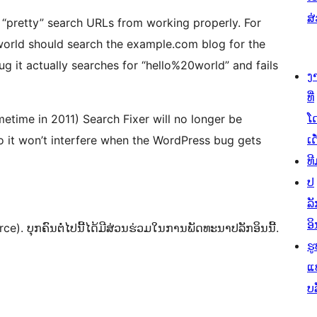
ສ
s “pretty” search URLs from working properly. For
orld should search the example.com blog for the
ug it actually searches for “hello%20world” and fails
ງ
ທີ່
ໂ
time in 2011) Search Fixer will no longer be
ເດ
so it won’t interfere when the WordPress bug gets
ທີ
ປ
ລັ
ອິ
. ບຸກຄົນຕໍ່ໄປນີ້ໄດ້ມີສ່ວນຮ່ວມໃນການພັດທະນາປລັກອິນນີ້.
ຮູ
ແ
ບ