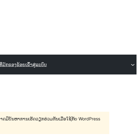
ທີ່ມັກຂອງຂ້ອຍ
ເຂົ້າສູ່ລະບົບ
 ອາດມີບັນຫາການເຮັດວຽກຮ່ວມກັນເມື່ອໃຊ້ກັບ WordPress