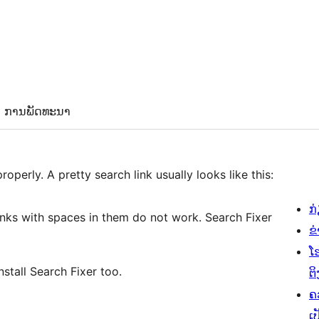
ການພັດທະນາ
operly. A pretty search link usually looks like this:
ກ
inks with spaces in them do not work. Search Fixer
ຂ
ໂ
nstall Search Fixer too.
ຕິ
ຄ
ເປ