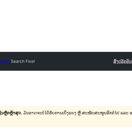
ectory
Search Fixer
ສົ່ງປລັກອິນ
ນຫຼັກຫຼ້າສຸດ
. ມັນອາດຈະບໍ່ໄດ້ຮັບການເບິ່ງແຍງ ຫຼື ສະໜັບສະໜູນອີກຕໍ່ໄປ ແລະ