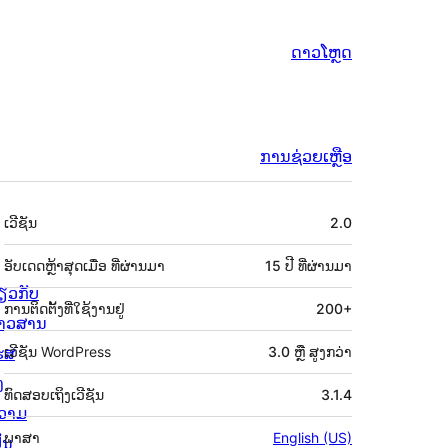
ດາວໂຫຼດ
ການຊ່ວຍເຫຼືອ
ຂໍ້ມູນ
ເວີຊັນ
2.0
ກຳກັບ
(Meta)
ອັບເດດຫຼ້າສຸດເມື່ອ
ທີ່ຜ່ານມາ
15 ປີ
ທີ່ຜ່ານມາ
່ຽວກັບ
ການຕິດຕັ້ງທີ່ໃຊ້ງານຢູ່
200+
່າວສານ
ຮສ
ເວີຊັນ WordPress
3.0 ຫຼື ສູງກວ່າ
ງ
ທົດສອບເຖິງເວີຊັນ
3.1.4
ວາມ
ພາສາ
English (US)
ັນ