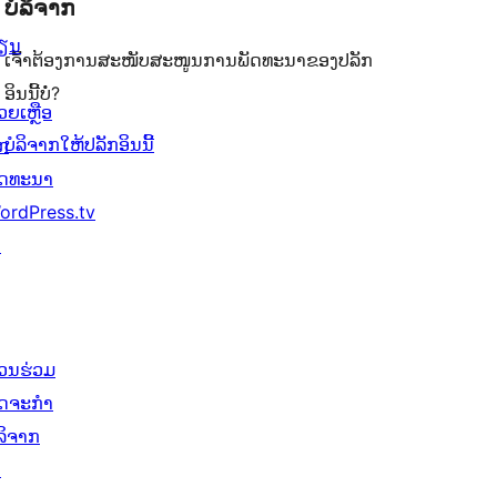
ບໍລິຈາກ
ຽນ
ເຈົ້າຕ້ອງການສະໜັບສະໜູນການພັດທະນາຂອງປລັກ
ອິນນີ້ບໍ່?
ວຍເຫຼືອ
ບໍລິຈາກໃຫ້ປລັກອິນນີ້
ັກ
ັດທະນາ
ordPress.tv
↗
່ວນຮ່ວມ
ິດຈະກຳ
ໍລິຈາກ
↗