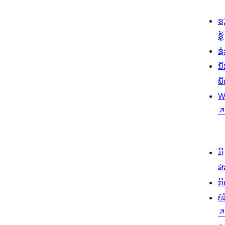
ຮ
ຮູ້
ຊ່
ນ
ພ
W
ມີ
ສ
ກ
ບ