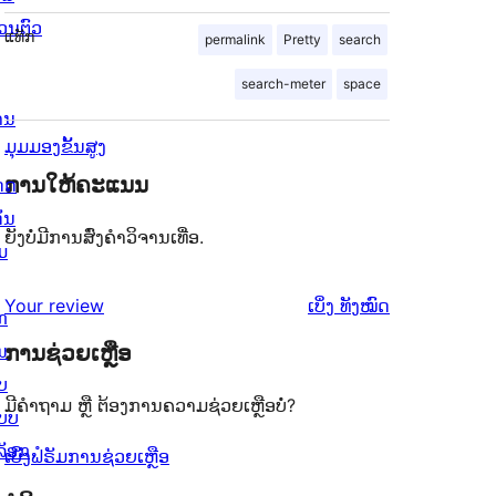
່ວນຕົວ
ແທັກ
permalink
Pretty
search
search-meter
space
ານ
ມຸມມອງຂັ້ນສູງ
ການໃຫ້ຄະແນນ
ດດ
ັ່ນ
ຍັງບໍ່ມີການສົ່ງຄຳວິຈານເທື່ອ.
ມ
ຄຳ
Your review
ເບິ່ງ
ທັງໝົດ
ກ
ຄິດ
ນ
ການຊ່ວຍເຫຼືອ
ເຫັນ
ບ
ມີຄຳຖາມ ຫຼື ຕ້ອງການຄວາມຊ່ວຍເຫຼືອບໍ່?
ບບ
ລັອກ
ເບິ່ງຟໍຣັມການຊ່ວຍເຫຼືອ