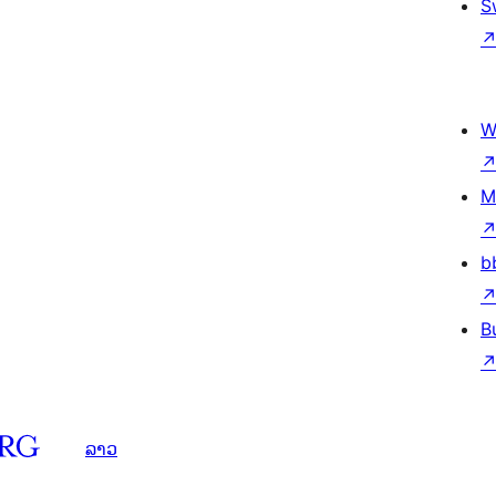
S
W
M
b
B
ລາວ