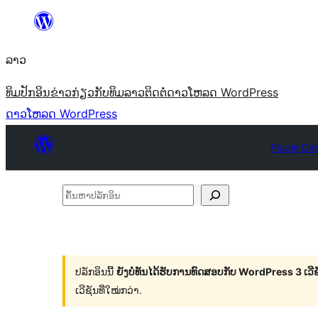
ຂ້າມ
ໄປ
ລາວ
ທີ່
ເນື້ອຫາ
ທິມ
ປັກອິນ
ຂ່າວ
ກ່ຽວກັບ
ທິມລາວ
ຕິດຕໍ່
ດາວໂຫລດ WordPress
ດາວໂຫລດ WordPress
Plugin Dir
ຄົ້ນ
ຫາ
ປ
ລັກ
ປລັກອິນນີ້
ຍັງບໍ່ທັນໄດ້ຮັບການທົດສອບກັບ WordPress 3 ເວີຊັ
ອິນ
ເວີຊັນທີ່ໃໝ່ກວ່າ.