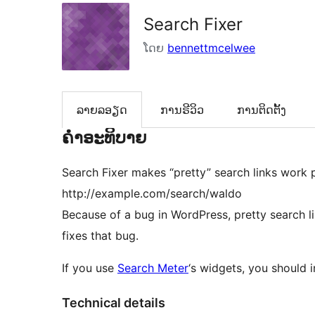
Search Fixer
ໂດຍ
bennettmcelwee
ລາຍລອຽດ
ການຣີວິວ
ການຕິດຕັ້ງ
ຄຳອະທິບາຍ
Search Fixer makes “pretty” search links work pr
http://example.com/search/waldo
Because of a bug in WordPress, pretty search l
fixes that bug.
If you use
Search Meter
‘s widgets, you should i
Technical details