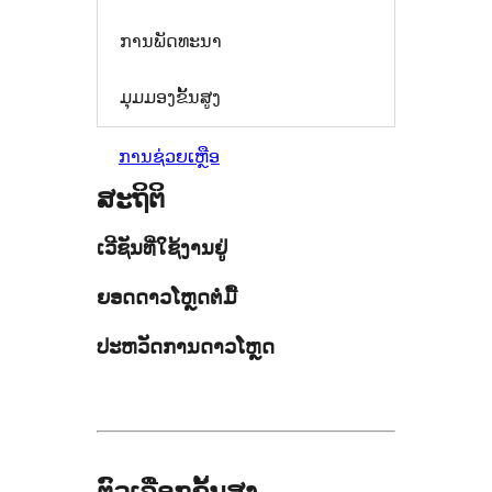
ການພັດທະນາ
ມຸມມອງຂັ້ນສູງ
ການຊ່ວຍເຫຼືອ
ສະຖິຕິ
ເວີຊັນທີ່ໃຊ້ງານຢູ່
ຍອດດາວໂຫຼດຕໍ່ມື້
ປະຫວັດການດາວໂຫຼດ
ຕົວເລືອກຂັ້ນສູງ