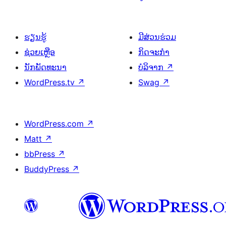
ຮຽນຮູ້
ມີສ່ວນຮ່ວມ
ຊ່ວຍເຫຼືອ
ກິດຈະກຳ
ນັກພັດທະນາ
ບໍລິຈາກ
↗
WordPress.tv
↗
Swag
↗
WordPress.com
↗
Matt
↗
bbPress
↗
BuddyPress
↗