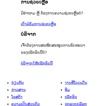
ຈຳນວນ
ການຊ່ວຍເຫຼືອ
ດາວ
ເຫັນ
ລາຍການ
1
ຈຳນວນ
ມີຄຳຖາມ ຫຼື ຕ້ອງການຄວາມຊ່ວຍເຫຼືອບໍ່?
ລາຍການ
8
ລາຍການ
ເບິ່ງຟໍຣັມການຊ່ວຍເຫຼືອ
ບໍລິຈາກ
ເຈົ້າຕ້ອງການສະໜັບສະໜູນການພັດທະນາ
ຂອງປລັກອິນນີ້ບໍ່?
ບໍລິຈາກໃຫ້ປລັກອິນນີ້
ກ່ຽວກັບ
ງານທີ່ໂດດເດັ່ນ
ຂ່າວສານ
ທີມ
ໂຮສຕິງ
ປລັກອິນ
ຄວາມເປັນສ່ວນຕົວ
ຮູບແບບບລັອກ