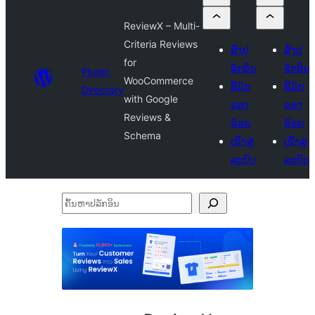
ReviewX – Multi-
Criteria Reviews
ສົ່ງປ
ສົ່ງປ
for
ລັກອິນ
ລັກອິນ
Plugin
WooCommerce
ທີ່ມັກ
ທີ່ມັກ
Directory
with Google
ຂອງ
ຂອງ
Reviews &
ຂ້ອຍ
ຂ້ອຍ
Schema
ເຂົ້າສູ່
ເຂົ້າສູ່
ລະບົບ
ລະບົບ
ຄົ້ນ
ຫາ
ປ
ລັກ
ອິນ