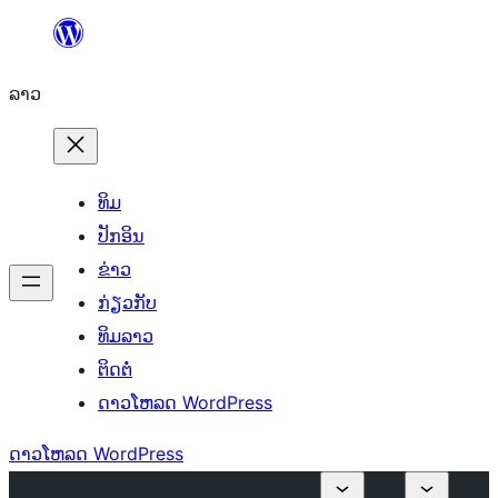
ຂ້າມ
ໄປ
ລາວ
ທີ່
ເນື້ອຫາ
ທິມ
ປັກອິນ
ຂ່າວ
ກ່ຽວກັບ
ທິມລາວ
ຕິດຕໍ່
ດາວໂຫລດ WordPress
ດາວໂຫລດ WordPress