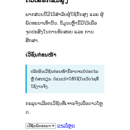
ພາກສ່ວນນີ້ມີໄວ້ສຳລັບຜູ້ໃຊ້ຂັ້ນສູງ ແລະ ຜູ້
ພັດທະນາເທົ່ານັ້ນ. ຂໍ້ມູນເຫຼົ່ານີ້ມີໄວ້ເພື່ອ
ຈຸດປະສົງໃນການທົດສອບ ແລະ ການ
ສຶກສາ.
ເວີຊັນກ່ອນໜ້າ
ປລັກອິນເວີຊັນກ່ອນໜ້ານີ້ອາດຈະບໍ່ປອດໄພ
ຫຼື ບໍ່ສະຖຽນ. ບໍ່ແນະນຳໃຫ້ໃຊ້ໃນເວັບໄຊທີ່
ໃຊ້ງານຈິງ.
ກະລຸນາເລືອກເວີຊັນທີ່ເຈາະຈົງເພື່ອດາວໂຫຼ
ດ.
ດາວໂຫຼດ