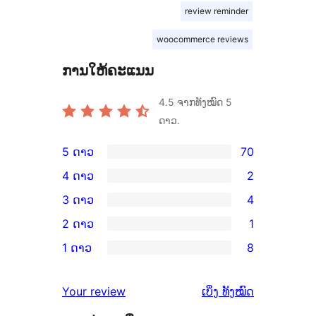
review reminder
woocommerce reviews
ການໃຫ້ຄະແນນ
4.5
ຈາກທັງໝົດ 5
ດາວ.
5 ດາວ
70
ການ
4 ດາວ
2
ວິຈານ
ການ
3 ດາວ
4
5
ວິຈານ
ການ
2 ດາວ
1
ດາວ
4
ວິຈານ
ການ
ຈຳນວນ
1 ດາວ
8
ດາວ
3
ວິຈານ
ການ
70
ຈຳນວນ
ດາວ
2
ວິຈານ
ລາຍການ
ຄຳ
2
Your review
ເບິ່ງ
ທັງໝົດ
ຈຳນວນ
ດາວ
1
ຄິດ
ລາຍການ
4