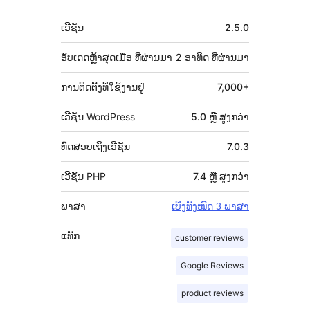
ຂໍ້ມູນ
ເວີຊັນ
2.5.0
ກຳກັບ
(Meta)
ອັບເດດຫຼ້າສຸດເມື່ອ
ທີ່ຜ່ານມາ
2 ອາທິດ
ທີ່ຜ່ານມາ
ການຕິດຕັ້ງທີ່ໃຊ້ງານຢູ່
7,000+
ເວີຊັນ WordPress
5.0 ຫຼື ສູງກວ່າ
ທົດສອບເຖິງເວີຊັນ
7.0.3
ເວີຊັນ PHP
7.4 ຫຼື ສູງກວ່າ
ພາສາ
ເບິ່ງທັງໝົດ 3 ພາສາ
ແທັກ
customer reviews
Google Reviews
product reviews