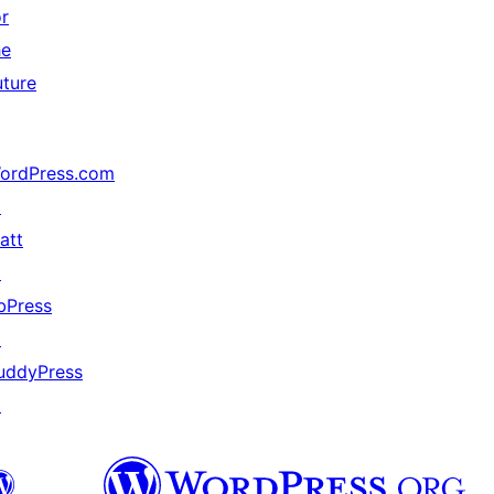
or
he
uture
ordPress.com
↗
att
↗
bPress
↗
uddyPress
↗