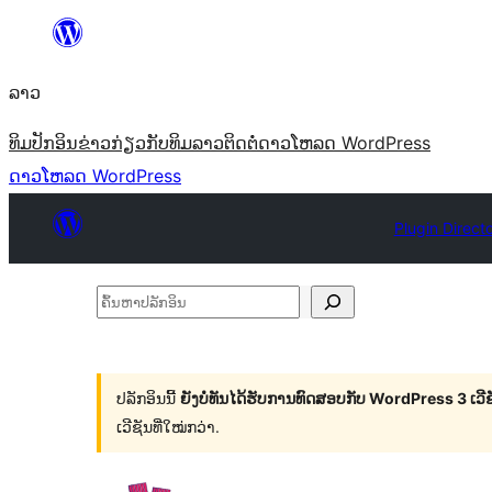
ຂ້າມ
ໄປ
ລາວ
ທີ່
ເນື້ອຫາ
ທິມ
ປັກອິນ
ຂ່າວ
ກ່ຽວກັບ
ທິມລາວ
ຕິດຕໍ່
ດາວໂຫລດ WordPress
ດາວໂຫລດ WordPress
Plugin Direct
ຄົ້ນ
ຫາ
ປ
ລັກ
ປລັກອິນນີ້
ຍັງບໍ່ທັນໄດ້ຮັບການທົດສອບກັບ WordPress 3 ເວີຊັ
ເວີຊັນທີ່ໃໝ່ກວ່າ.
ອິນ