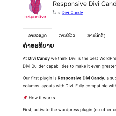
Responsive Divi Can
ໂດຍ
Divi Candy
ລາຍລອຽດ
ການຣີວິວ
ການຕິດຕັ້ງ
ຄຳອະທິບາຍ
At
Divi Candy
we think Divi is the best WordPre
Divi Builder capabilities to make it even greater
Our first plugin is
Responsive Divi Candy
, a su
columns layouts with Divi. Fully compatible with 
How it works
First, activate the wordpress plugin (no other co