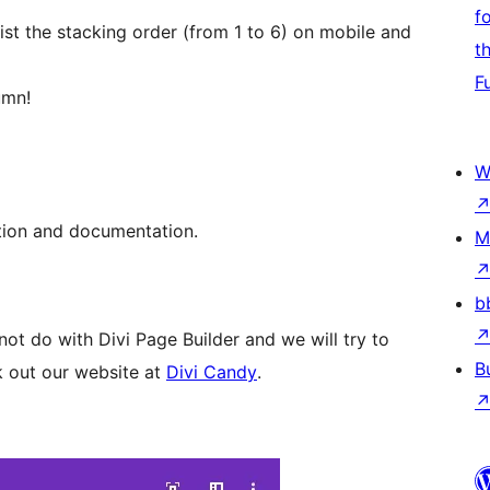
f
t the stacking order (from 1 to 6) on mobile and
t
F
umn!
W
tion and documentation.
M
b
ot do with Divi Page Builder and we will try to
B
 out our website at
Divi Candy
.