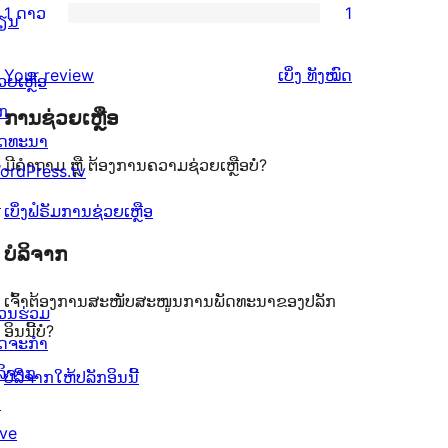
ຈຳນວນ
1 ດາວ
1
ດາວ
3
ຽນ
ວິຈານ
ການ
2
ຈຳນວນ
ດາວ
2
ວິຈານ
ລາຍການ
ຄຳ
0
Your review
ເບິ່ງ
ທັງໝົດ
ຈຳນວນ
ວຍເຫຼືອ
ດາວ
1
ຄິດ
ລາຍການ
0
ັກ
ຈຳນວນ
ການຊ່ວຍເຫຼືອ
ດາວ
ເຫັນ
ລາຍການ
ັດທະນາ
0
ຈຳນວນ
ມີຄຳຖາມ ຫຼື ຕ້ອງການຄວາມຊ່ວຍເຫຼືອບໍ່?
ordPress.tv
ລາຍການ
1
↗
ລາຍການ
ເບິ່ງຟໍຣັມການຊ່ວຍເຫຼືອ
ບໍລິຈາກ
ເຈົ້າຕ້ອງການສະໜັບສະໜູນການພັດທະນາຂອງປລັກ
່ວນຮ່ວມ
ອິນນີ້ບໍ່?
ິດຈະກຳ
ໍລິຈາກ
ບໍລິຈາກໃຫ້ປລັກອິນນີ້
↗
ive