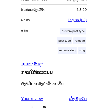
ທົດສອບເຖິງເວີຊັນ
4.8.29
ພາສາ
English (US)
ແທັກ
custom post type
post type
remove
remove slug
slug
ມຸມມອງຂັ້ນສູງ
ການໃຫ້ຄະແນນ
ຍັງບໍ່ມີການສົ່ງຄຳວິຈານເທື່ອ.
ຄຳ
Your review
ເບິ່ງ
ທັງໝົດ
ຄິດ