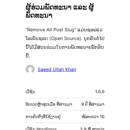
ຜູ້ຮ່ວມພັດທະນາ ແລະ ຜູ້
ພັດທະນາ
“Remove All Post Slug” ແມ່ນຊອຟແວ
ໂອເພັນຊອດ (Open Source). ບຸກຄົນຕໍ່ໄປ
ນີ້ໄດ້ມີສ່ວນຮ່ວມໃນການພັດທະນາປລັກອິນ
ນີ້.
ຜູ້
Saeed Ullah Khan
ຮ່ວມ
ພັດທະນາ
ຂໍ້ມູນ
ເວີຊັນ
1.0.0
ກຳກັບ
(Meta)
ອັບເດດຫຼ້າສຸດເມື່ອ
ທີ່ຜ່ານມາ
9 ປີ
ທີ່ຜ່ານມາ
ການຕິດຕັ້ງທີ່ໃຊ້ງານຢູ່
ໜ້ອຍກວ່າ 10
ເວີຊັນ WordPress
2.9 ຫຼື ສູງກວ່າ