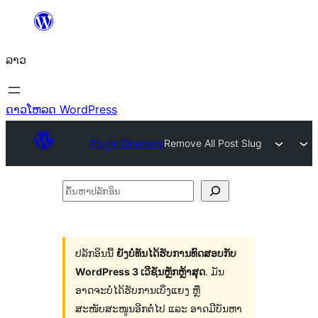
ຂ້າມ
ໄປ
ລາວ
ທີ່
ເນື້ອຫາ
ດາວໂຫລດ WordPress
Plugin Directory
Remove All Post Slug
ຄົ້ນ
ຫາ
ປ
ລັກ
ປລັກອິນນີ້
ຍັງບໍ່ທັນໄດ້ຮັບການທົດສອບກັບ
WordPress 3 ເວີຊັນຫຼັກຫຼ້າສຸດ
. ມັນ
ອິນ
ອາດຈະບໍ່ໄດ້ຮັບການເບິ່ງແຍງ ຫຼື
ສະໜັບສະໜູນອີກຕໍ່ໄປ ແລະ ອາດມີບັນຫາ