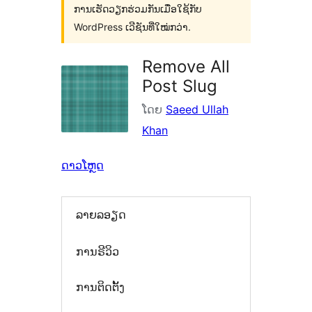
ການເຮັດວຽກຮ່ວມກັນເມື່ອໃຊ້ກັບ
WordPress ເວີຊັນທີ່ໃໝ່ກວ່າ.
Remove All
Post Slug
ໂດຍ
Saeed Ullah
Khan
ດາວໂຫຼດ
ລາຍລອຽດ
ການຣີວິວ
ການຕິດຕັ້ງ