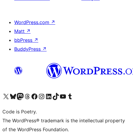
WordPress.com
↗
Matt
↗
bbPress
↗
BuddyPress
↗
ຢ້ຽມຊົມບັນຊີ X (ຊື່ເກົ່າ Twitter) ຂອງພວກເຮົາ
ຢ້ຽມຊົມບັນຊີ Bluesky ຂອງພວກເຮົາ
ຢ້ຽມຊົມບັນຊີ Mastodon ຂອງພວກເຮົາ
ຢ້ຽມຊົມບັນຊີ Threads ຂອງພວກເຮົາ
ຢ້ຽມຊົມໜ້າ Facebook ຂອງພວກເຮົາ
ຢ້ຽມຊົມບັນຊີ Instagram ຂອງພວກເຮົາ
ຢ້ຽມຊົມບັນຊີ LinkedIn ຂອງພວກເຮົາ
ຢ້ຽມຊົມບັນຊີ TikTok ຂອງພວກເຮົາ
ຢ້ຽມຊົມຊ່ອງ YouTube ຂອງພວກເຮົາ
ຢ້ຽມຊົມບັນຊີ Tumblr ຂອງພວກເຮົາ
Code is Poetry.
The WordPress® trademark is the intellectual property
of the WordPress Foundation.