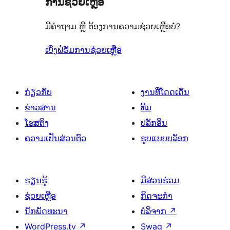
ການຊ່ວຍເຫຼືອ
ເຫັນ
ມີຄຳຖາມ ຫຼື ຕ້ອງການຄວາມຊ່ວຍເຫຼືອບໍ່?
ເບິ່ງຟໍຣັມການຊ່ວຍເຫຼືອ
ກ່ຽວກັບ
ງານທີ່ໂດດເດັ່ນ
ຂ່າວສານ
ທີມ
ໂຮສຕິງ
ປລັກອິນ
ຄວາມເປັນສ່ວນຕົວ
ຮູບແບບບລັອກ
ຮຽນຮູ້
ມີສ່ວນຮ່ວມ
ຊ່ວຍເຫຼືອ
ກິດຈະກຳ
ນັກພັດທະນາ
ບໍລິຈາກ
↗
WordPress.tv
↗
Swag
↗