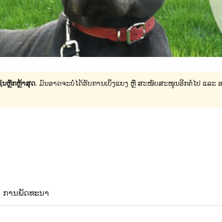
ນຫຼັກຫຼ້າສຸດ
. ມັນອາດຈະບໍ່ໄດ້ຮັບການເບິ່ງແຍງ ຫຼື ສະໜັບສະໜູນອີກຕໍ່ໄປ ແລະ
ການພັດທະນາ