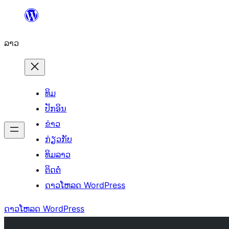
ຂ້າມ
ໄປ
ລາວ
ທີ່
ເນື້ອຫາ
ທິມ
ປັກອິນ
ຂ່າວ
ກ່ຽວກັບ
ທິມລາວ
ຕິດຕໍ່
ດາວໂຫລດ WordPress
ດາວໂຫລດ WordPress