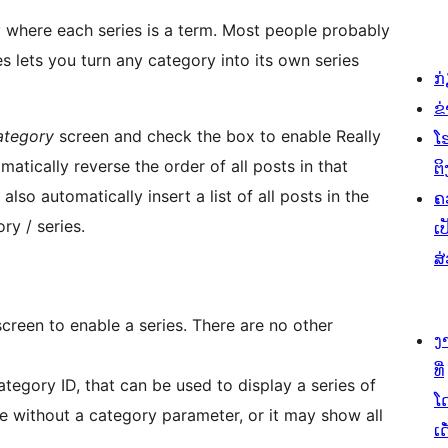
 where each series is a term. Most people probably
 lets you turn any category into its own series
ກ
ຂ
ategory
screen and check the box to enable Really
ໂ
matically reverse the order of all posts in that
ຕິ
 also automatically insert a list of all posts in the
ຄ
ry / series.
ເປ
ສ
creen to enable a series. There are no other
ງ
ທີ່
category ID, that can be used to display a series of
ໂ
de without a category parameter, or it may show all
ເດ