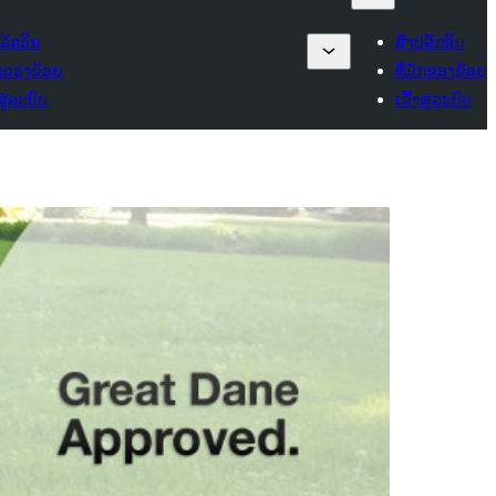
ປລັກອິນ
ສົ່ງປລັກອິນ
ັກຂອງຂ້ອຍ
ທີ່ມັກຂອງຂ້ອຍ
າສູ່ລະບົບ
ເຂົ້າສູ່ລະບົບ