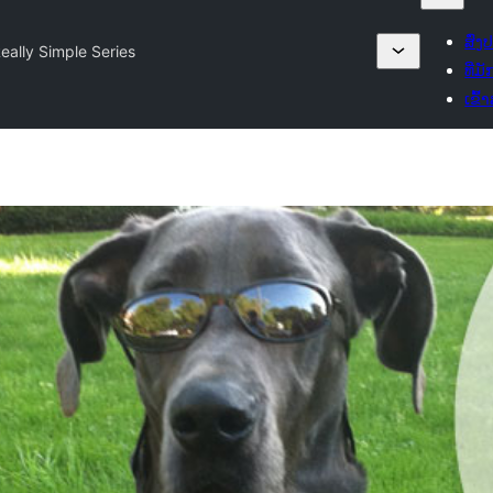
ສົ່ງ
eally Simple Series
ທີ່ມ
ເຂົ້