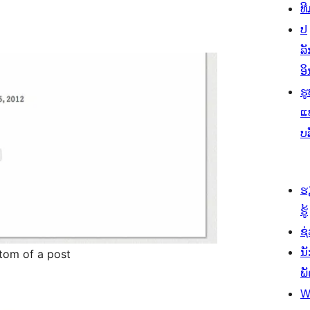
ທີ
ປ
ລັ
ອິ
ຮູ
ແ
ບ
ຮ
ຮູ້
ຊ່
ນ
ttom of a post
ພ
W