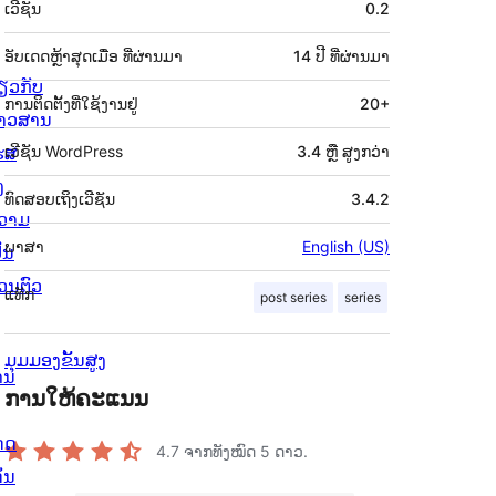
ເວີຊັນ
0.2
ກຳກັບ
(Meta)
ອັບເດດຫຼ້າສຸດເມື່ອ
ທີ່ຜ່ານມາ
14 ປີ
ທີ່ຜ່ານມາ
່ຽວກັບ
ການຕິດຕັ້ງທີ່ໃຊ້ງານຢູ່
20+
່າວສານ
ຮສ
ເວີຊັນ WordPress
3.4 ຫຼື ສູງກວ່າ
ງ
ທົດສອບເຖິງເວີຊັນ
3.4.2
ວາມ
ພາສາ
English (US)
ັນ
່ວນຕົວ
ແທັກ
post series
series
ມຸມມອງຂັ້ນສູງ
ານ
ການໃຫ້ຄະແນນ
ດດ
4.7
ຈາກທັງໝົດ 5 ດາວ.
ັ່ນ