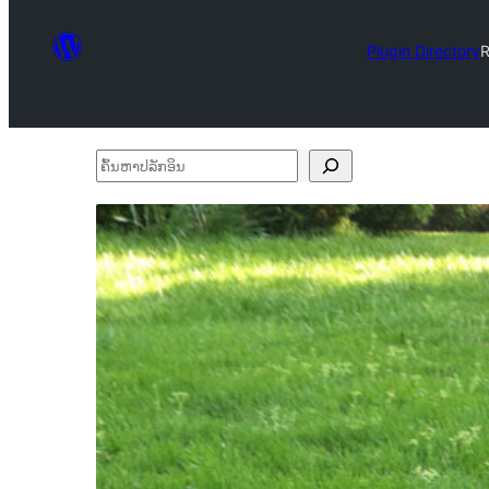
Plugin Directory
R
ຄົ້ນ
ຫາ
ປ
ລັກ
ອິນ