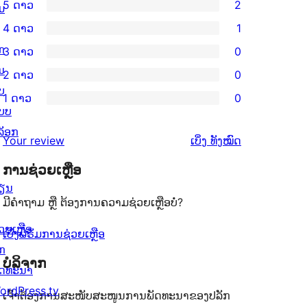
5 ດາວ
2
ມ
ການ
4 ດາວ
1
ວິຈານ
ການ
ກ
3 ດາວ
0
5
ວິຈານ
ການ
ນ
2 ດາວ
0
ດາວ
4
ວິຈານ
ການ
ບ
ຈຳນວນ
1 ດາວ
0
ດາວ
3
ວິຈານ
ການ
ບບ
2
ຈຳນວນ
ດາວ
2
ວິຈານ
ລັອກ
ລາຍການ
ຄຳ
1
Your review
ເບິ່ງ
ທັງໝົດ
ຈຳນວນ
ດາວ
1
ຄິດ
ລາຍການ
0
ຈຳນວນ
ການຊ່ວຍເຫຼືອ
ດາວ
ເຫັນ
ລາຍການ
0
ຽນ
ຈຳນວນ
ມີຄຳຖາມ ຫຼື ຕ້ອງການຄວາມຊ່ວຍເຫຼືອບໍ່?
ລາຍການ
0
ວຍເຫຼືອ
ລາຍການ
ເບິ່ງຟໍຣັມການຊ່ວຍເຫຼືອ
ັກ
ບໍລິຈາກ
ັດທະນາ
ordPress.tv
ເຈົ້າຕ້ອງການສະໜັບສະໜູນການພັດທະນາຂອງປລັກ