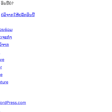
↗
ອິນນີ້ບໍ່?
ບໍລິຈາກໃຫ້ປລັກອິນນີ້
່ວນຮ່ວມ
ິດຈະກຳ
ໍລິຈາກ
↗
ive
or
he
uture
ordPress.com
↗