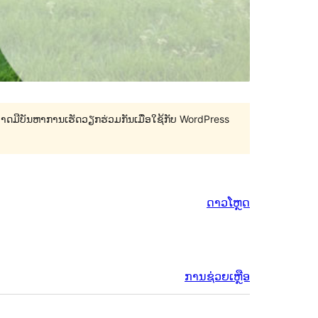
 ອາດມີບັນຫາການເຮັດວຽກຮ່ວມກັນເມື່ອໃຊ້ກັບ WordPress
ດາວໂຫຼດ
ການຊ່ວຍເຫຼືອ
ຂໍ້ມູນ