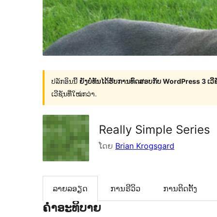
ປລັກອິນນີ້
ຍັງບໍ່ທັນໄດ້ຮັບການທົດສອບກັບ WordPress 3 ເວີຊັ
ເວີຊັນທີ່ໃໝ່ກວ່າ.
Really Simple Series
ໂດຍ
Brian Krogsgard
ລາຍລອຽດ
ການຣີວິວ
ການຕິດຕັ້ງ
ຄຳອະທິບາຍ