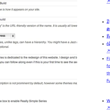
ມີ
ສ
ກ
ບ
F
f
t
F
W