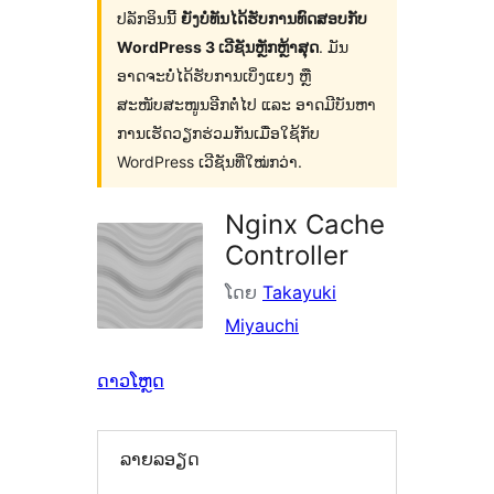
ປລັກອິນນີ້
ຍັງບໍ່ທັນໄດ້ຮັບການທົດສອບກັບ
WordPress 3 ເວີຊັນຫຼັກຫຼ້າສຸດ
. ມັນ
ອາດຈະບໍ່ໄດ້ຮັບການເບິ່ງແຍງ ຫຼື
ສະໜັບສະໜູນອີກຕໍ່ໄປ ແລະ ອາດມີບັນຫາ
ການເຮັດວຽກຮ່ວມກັນເມື່ອໃຊ້ກັບ
WordPress ເວີຊັນທີ່ໃໝ່ກວ່າ.
Nginx Cache
Controller
ໂດຍ
Takayuki
Miyauchi
ດາວໂຫຼດ
ລາຍລອຽດ