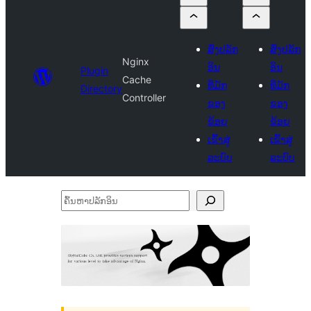
ສົ່ງປລັກ
ສົ່ງປລັກ
Nginx
ອິນ
ອິນ
Plugin
Cache
ທີ່ມັກ
ທີ່ມັກ
Directory
Controller
ຂອງ
ຂອງ
ຂ້ອຍ
ຂ້ອຍ
ເຂົ້າສູ່
ເຂົ້າສູ່
ລະບົບ
ລະບົບ
ຄົ້ນ
ຫາ
ປ
ລັກ
ອິນ