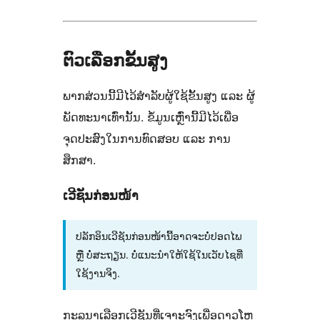
ຕົວເລືອກຂັ້ນສູງ
ພາກສ່ວນນີ້ມີໄວ້ສຳລັບຜູ້ໃຊ້ຂັ້ນສູງ ແລະ ຜູ້
ພັດທະນາເທົ່ານັ້ນ. ຂໍ້ມູນເຫຼົ່ານີ້ມີໄວ້ເພື່ອ
ຈຸດປະສົງໃນການທົດສອບ ແລະ ການ
ສຶກສາ.
ເວີຊັນກ່ອນໜ້າ
ປລັກອິນເວີຊັນກ່ອນໜ້ານີ້ອາດຈະບໍ່ປອດໄພ
ຫຼື ບໍ່ສະຖຽນ. ບໍ່ແນະນຳໃຫ້ໃຊ້ໃນເວັບໄຊທີ່
ໃຊ້ງານຈິງ.
ກະລຸນາເລືອກເວີຊັນທີ່ເຈາະຈົງເພື່ອດາວໂຫຼ