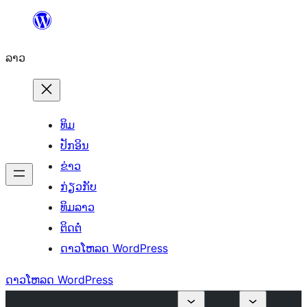
ຂ້າມ
ໄປ
ລາວ
ທີ່
ເນື້ອຫາ
ທິມ
ປັກອິນ
ຂ່າວ
ກ່ຽວກັບ
ທິມລາວ
ຕິດຕໍ່
ດາວໂຫລດ WordPress
ດາວໂຫລດ WordPress