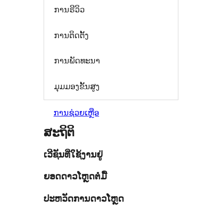
ການຣີວິວ
ການຕິດຕັ້ງ
ການພັດທະນາ
ມຸມມອງຂັ້ນສູງ
ການຊ່ວຍເຫຼືອ
ສະຖິຕິ
ເວີຊັນທີ່ໃຊ້ງານຢູ່
ຍອດດາວໂຫຼດຕໍ່ມື້
ປະຫວັດການດາວໂຫຼດ