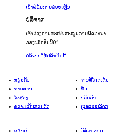
ລາຍການ
ເບິ່ງຟໍຣັມການຊ່ວຍເຫຼືອ
ບໍລິຈາກ
ເຈົ້າຕ້ອງການສະໜັບສະໜູນການພັດທະນາ
ຂອງປລັກອິນນີ້ບໍ່?
ບໍລິຈາກໃຫ້ປລັກອິນນີ້
ກ່ຽວກັບ
ງານທີ່ໂດດເດັ່ນ
ຂ່າວສານ
ທີມ
ໂຮສຕິງ
ປລັກອິນ
ຄວາມເປັນສ່ວນຕົວ
ຮູບແບບບລັອກ
ຮຽນຮູ້
ມີສ່ວນຮ່ວມ