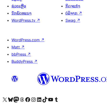
ຊ່ວຍເຫຼືອ
ກິດຈະກຳ
ນັກພັດທະນາ
ບໍລິຈາກ
↗
WordPress.tv
↗
Swag
↗
WordPress.com
↗
Matt
↗
bbPress
↗
BuddyPress
↗
ຢ້ຽມຊົມບັນຊີ X (ຊື່ເກົ່າ Twitter) ຂອງພວກເຮົາ
ຢ້ຽມຊົມບັນຊີ Bluesky ຂອງພວກເຮົາ
ຢ້ຽມຊົມບັນຊີ Mastodon ຂອງພວກເຮົາ
ຢ້ຽມຊົມບັນຊີ Threads ຂອງພວກເຮົາ
ຢ້ຽມຊົມໜ້າ Facebook ຂອງພວກເຮົາ
ຢ້ຽມຊົມບັນຊີ Instagram ຂອງພວກເຮົາ
ຢ້ຽມຊົມບັນຊີ LinkedIn ຂອງພວກເຮົາ
ຢ້ຽມຊົມບັນຊີ TikTok ຂອງພວກເຮົາ
ຢ້ຽມຊົມຊ່ອງ YouTube ຂອງພວກເຮົາ
ຢ້ຽມຊົມບັນຊີ Tumblr ຂອງພວກເຮົາ