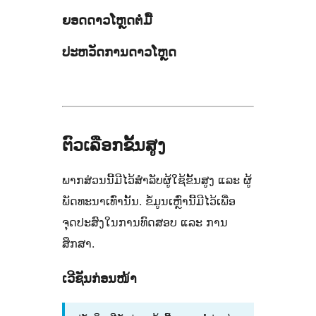
ຍອດດາວໂຫຼດຕໍ່ມື້
ປະຫວັດການດາວໂຫຼດ
ຕົວເລືອກຂັ້ນສູງ
ພາກສ່ວນນີ້ມີໄວ້ສຳລັບຜູ້ໃຊ້ຂັ້ນສູງ ແລະ ຜູ້
ພັດທະນາເທົ່ານັ້ນ. ຂໍ້ມູນເຫຼົ່ານີ້ມີໄວ້ເພື່ອ
ຈຸດປະສົງໃນການທົດສອບ ແລະ ການ
ສຶກສາ.
ເວີຊັນກ່ອນໜ້າ