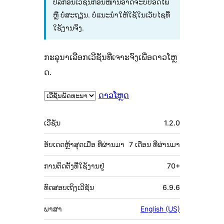
ປລັກອິນເວີຊັນກ່ອນໜ້ານີ້ອາດຈະບໍ່ປອດໄພ
ຫຼື ບໍ່ສະຖຽນ. ບໍ່ແນະນຳໃຫ້ໃຊ້ໃນເວັບໄຊທີ່
ໃຊ້ງານຈິງ.
ກະລຸນາເລືອກເວີຊັນທີ່ເຈາະຈົງເພື່ອດາວໂຫຼ
ດ.
ດາວໂຫຼດ
ຂໍ້ມູນ
ເວີຊັນ
1.2.0
ກຳກັບ
(Meta)
ອັບເດດຫຼ້າສຸດເມື່ອ
ທີ່ຜ່ານມາ
7 ເດືອນ
ທີ່ຜ່ານມາ
ການຕິດຕັ້ງທີ່ໃຊ້ງານຢູ່
70+
ທົດສອບເຖິງເວີຊັນ
6.9.6
ພາສາ
English (US)