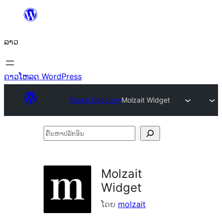
ຂ້າມ
ໄປ
ລາວ
ທີ່
ເນື້ອຫາ
ດາວໂຫລດ WordPress
Plugin Directory
Molzait Widget
ຄົ້ນ
ຫາ
ປ
Molzait
ລັກ
Widget
ອິນ
ໂດຍ
molzait