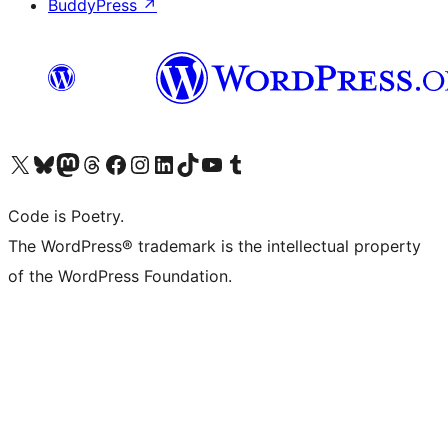
BuddyPress
↗
ຢ້ຽມຊົມບັນຊີ X (ຊື່ເກົ່າ Twitter) ຂອງພວກເຮົາ
ຢ້ຽມຊົມບັນຊີ Bluesky ຂອງພວກເຮົາ
ຢ້ຽມຊົມບັນຊີ Mastodon ຂອງພວກເຮົາ
ຢ້ຽມຊົມບັນຊີ Threads ຂອງພວກເຮົາ
ຢ້ຽມຊົມໜ້າ Facebook ຂອງພວກເຮົາ
ຢ້ຽມຊົມບັນຊີ Instagram ຂອງພວກເຮົາ
ຢ້ຽມຊົມບັນຊີ LinkedIn ຂອງພວກເຮົາ
ຢ້ຽມຊົມບັນຊີ TikTok ຂອງພວກເຮົາ
ຢ້ຽມຊົມຊ່ອງ YouTube ຂອງພວກເຮົາ
ຢ້ຽມຊົມບັນຊີ Tumblr ຂອງພວກເຮົາ
Code is Poetry.
The WordPress® trademark is the intellectual property
of the WordPress Foundation.