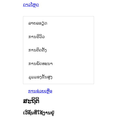
ດາວໂຫຼດ
ລາຍລອຽດ
ການຣີວິວ
ການຕິດຕັ້ງ
ການພັດທະນາ
ມຸມມອງຂັ້ນສູງ
ການຊ່ວຍເຫຼືອ
ສະຖິຕິ
ເວີຊັນທີ່ໃຊ້ງານຢູ່