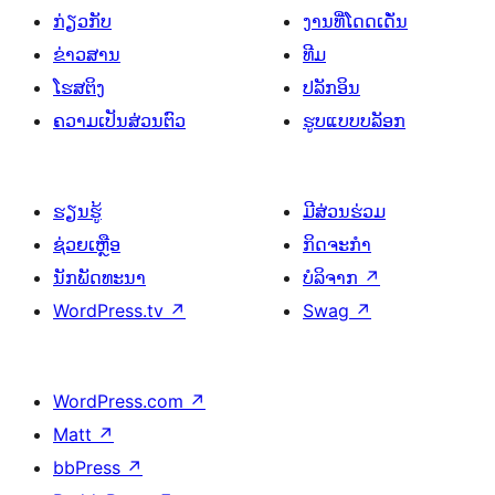
ກ່ຽວກັບ
ງານທີ່ໂດດເດັ່ນ
ຂ່າວສານ
ທີມ
ໂຮສຕິງ
ປລັກອິນ
ຄວາມເປັນສ່ວນຕົວ
ຮູບແບບບລັອກ
ຮຽນຮູ້
ມີສ່ວນຮ່ວມ
ຊ່ວຍເຫຼືອ
ກິດຈະກຳ
ນັກພັດທະນາ
ບໍລິຈາກ
↗
WordPress.tv
↗
Swag
↗
WordPress.com
↗
Matt
↗
bbPress
↗