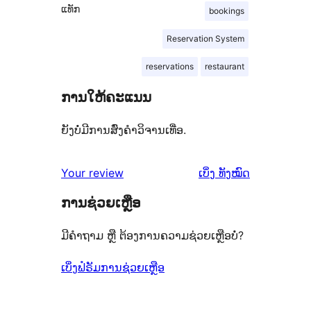
ແທັກ
bookings
Reservation System
reservations
restaurant
ການໃຫ້ຄະແນນ
ຍັງບໍ່ມີການສົ່ງຄຳວິຈານເທື່ອ.
ຄຳ
Your review
ເບິ່ງ
ທັງໝົດ
ຄິດ
ການຊ່ວຍເຫຼືອ
ເຫັນ
ມີຄຳຖາມ ຫຼື ຕ້ອງການຄວາມຊ່ວຍເຫຼືອບໍ່?
ເບິ່ງຟໍຣັມການຊ່ວຍເຫຼືອ