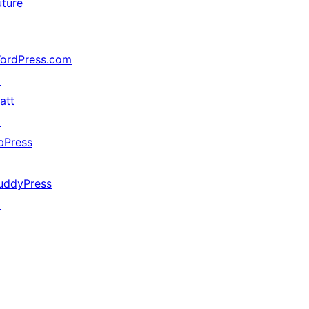
uture
ordPress.com
↗
att
↗
bPress
↗
uddyPress
↗