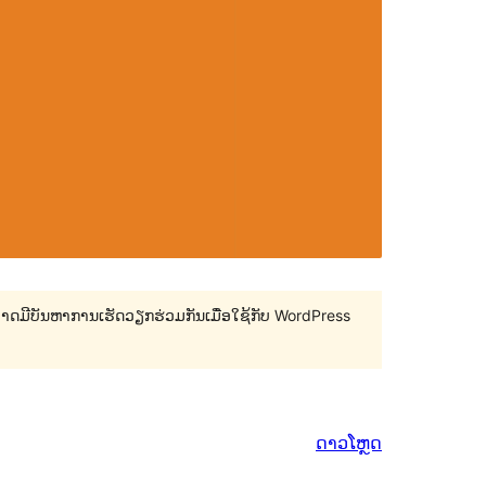
 ອາດມີບັນຫາການເຮັດວຽກຮ່ວມກັນເມື່ອໃຊ້ກັບ WordPress
ດາວໂຫຼດ