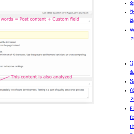
ຊ່
ນ
ພ
W
ມີ
ສ
ກ
ບ
F
f
t