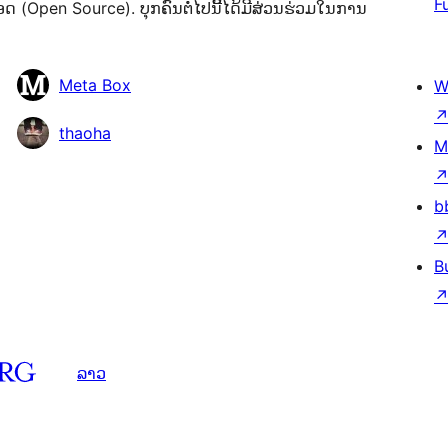
F
(Open Source). ບຸກຄົນຕໍ່ໄປນີ້ໄດ້ມີສ່ວນຮ່ວມໃນການ
Meta Box
W
thaoha
M
b
B
ລາວ