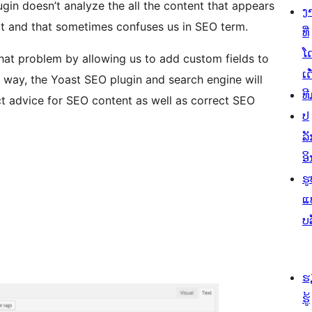
gin doesn’t analyze the all the content that appears
ງ
art and that sometimes confuses us in SEO term.
ທີ່
ໂ
hat problem by allowing us to add custom fields to
ເດ
 way, the Yoast SEO plugin and search engine will
ທີ
t advice for SEO content as well as correct SEO
ປ
ລັ
ອິ
ຮູ
ແ
ບ
ຮ
ຮູ້