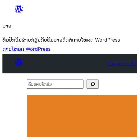
ຂ້າມ
ໄປ
ລາວ
ທີ່
ເນື້ອຫາ
ທິມ
ປັກອິນ
ຂ່າວ
ກ່ຽວກັບ
ທິມລາວ
ຕິດຕໍ່
ດາວໂຫລດ WordPress
ດາວໂຫລດ WordPress
Plugin Directo
ຄົ້ນ
ຫາ
ປ
ລັກ
ອິນ