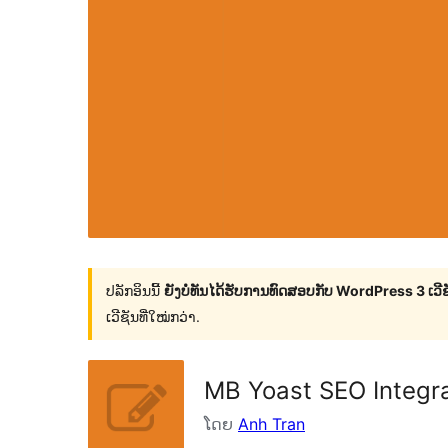
ປລັກອິນນີ້
ຍັງບໍ່ທັນໄດ້ຮັບການທົດສອບກັບ WordPress 3 ເວີຊັ
ເວີຊັນທີ່ໃໝ່ກວ່າ.
MB Yoast SEO Integr
ໂດຍ
Anh Tran