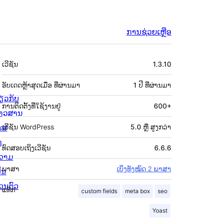
ການຊ່ວຍເຫຼືອ
ຂໍ້ມູນ
ເວີຊັນ
1.3.10
ກຳກັບ
(Meta)
ອັບເດດຫຼ້າສຸດເມື່ອ
ທີ່ຜ່ານມາ
1 ປີ
ທີ່ຜ່ານມາ
່ຽວກັບ
ການຕິດຕັ້ງທີ່ໃຊ້ງານຢູ່
600+
່າວສານ
ຮສ
ເວີຊັນ WordPress
5.0 ຫຼື ສູງກວ່າ
ງ
ທົດສອບເຖິງເວີຊັນ
6.6.6
ວາມ
ພາສາ
ເບິ່ງທັງໝົດ 2 ພາສາ
ັນ
່ວນຕົວ
ແທັກ
custom fields
meta box
seo
Yoast