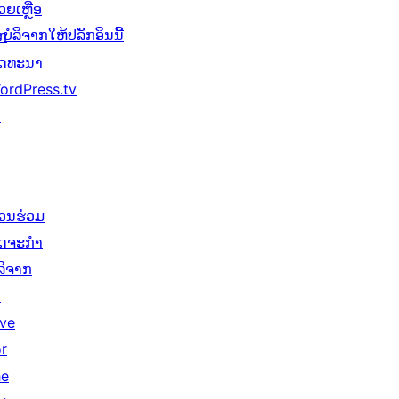
ວຍເຫຼືອ
ບໍລິຈາກໃຫ້ປລັກອິນນີ້
ັກ
ັດທະນາ
ordPress.tv
↗
່ວນຮ່ວມ
ິດຈະກຳ
ໍລິຈາກ
↗
ive
or
he