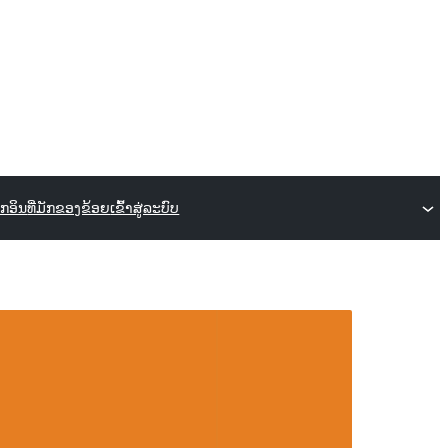
ັກອິນ
ທີ່ມັກຂອງຂ້ອຍ
ເຂົ້າສູ່ລະບົບ