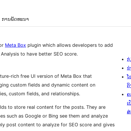
ການພັດທະນາ
for
Meta Box
plugin which allows developers to add
Analysis to have better SEO score.
ກ
ຂ
ature-rich free UI version of Meta Box that
ໂ
aging custom fields and dynamic content on
ຕິ
s, custom fields, and relationships.
ຄ
ເປ
ds to store real content for the posts. They are
ສ
ines such as Google or Bing see them and analyze
nly post content to analyze for SEO score and gives