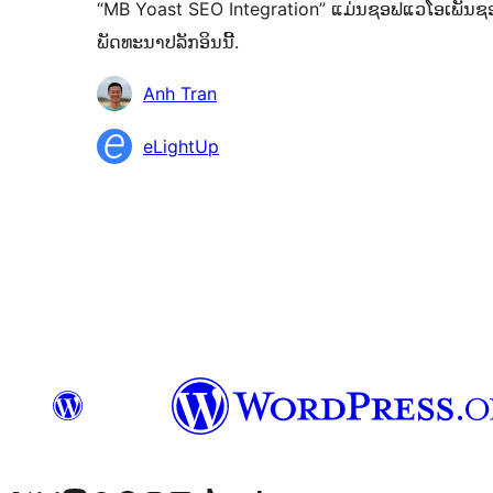
“MB Yoast SEO Integration” ແມ່ນຊອຟແວໂອເພັນຊອດ 
ພັດທະນາປລັກອິນນີ້.
ຜູ້
Anh Tran
ຮ່ວມ
eLightUp
ພັດທະນາ