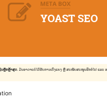
ນຫຼັກຫຼ້າສຸດ
. ມັນອາດຈະບໍ່ໄດ້ຮັບການເບິ່ງແຍງ ຫຼື ສະໜັບສະໜູນອີກຕໍ່ໄປ ແລະ
ation