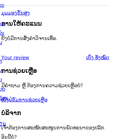
ານ
ມຸມມອງຂັ້ນສູງ
ການໃຫ້ຄະແນນ
ດດ
ັ່ນ
ຍັງບໍ່ມີການສົ່ງຄຳວິຈານເທື່ອ.
ມ
ຄຳ
Your review
ເບິ່ງ
ທັງໝົດ
ກ
ຄິດ
ນ
ການຊ່ວຍເຫຼືອ
ເຫັນ
ບ
ມີຄຳຖາມ ຫຼື ຕ້ອງການຄວາມຊ່ວຍເຫຼືອບໍ່?
ບບ
ລັອກ
ເບິ່ງຟໍຣັມການຊ່ວຍເຫຼືອ
ບໍລິຈາກ
ຽນ
ເຈົ້າຕ້ອງການສະໜັບສະໜູນການພັດທະນາຂອງປລັກ
ອິນນີ້ບໍ່?