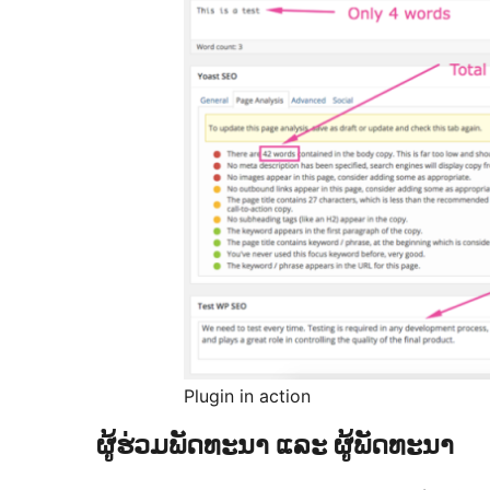
Plugin in action
ຜູ້ຮ່ວມພັດທະນາ ແລະ ຜູ້ພັດທະນາ