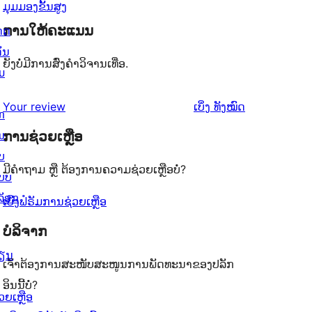
ມຸມມອງຂັ້ນສູງ
ການໃຫ້ຄະແນນ
ດດ
ັ່ນ
ຍັງບໍ່ມີການສົ່ງຄຳວິຈານເທື່ອ.
ມ
ຄຳ
Your review
ເບິ່ງ
ທັງໝົດ
ກ
ຄິດ
ນ
ການຊ່ວຍເຫຼືອ
ເຫັນ
ບ
ມີຄຳຖາມ ຫຼື ຕ້ອງການຄວາມຊ່ວຍເຫຼືອບໍ່?
ບບ
ລັອກ
ເບິ່ງຟໍຣັມການຊ່ວຍເຫຼືອ
ບໍລິຈາກ
ຽນ
ເຈົ້າຕ້ອງການສະໜັບສະໜູນການພັດທະນາຂອງປລັກ
ອິນນີ້ບໍ່?
ວຍເຫຼືອ