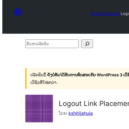
Plugin Directory
Logo
ຄົ້ນ
ຫາ
ປ
ລັກ
ປລັກອິນນີ້
ຍັງບໍ່ທັນໄດ້ຮັບການທົດສອບກັບ WordPress 3 ເວີຊັ
ອິນ
ເວີຊັນທີ່ໃໝ່ກວ່າ.
Logout Link Placemen
ໂດຍ
kshitijahuja