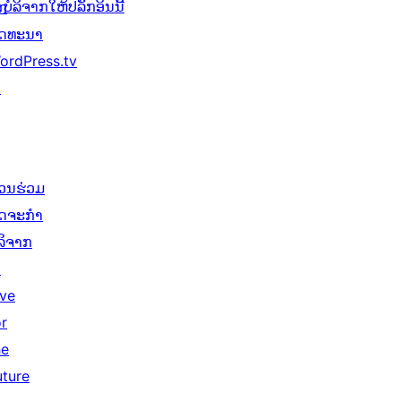
ບໍລິຈາກໃຫ້ປລັກອິນນີ້
ັກ
ັດທະນາ
ordPress.tv
↗
່ວນຮ່ວມ
ິດຈະກຳ
ໍລິຈາກ
↗
ive
or
he
uture