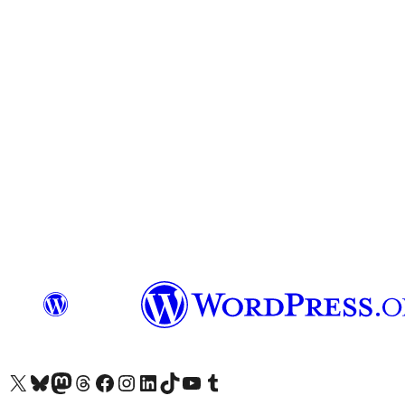
ຢ້ຽມຊົມບັນຊີ X (ຊື່ເກົ່າ Twitter) ຂອງພວກເຮົາ
ຢ້ຽມຊົມບັນຊີ Bluesky ຂອງພວກເຮົາ
ຢ້ຽມຊົມບັນຊີ Mastodon ຂອງພວກເຮົາ
ຢ້ຽມຊົມບັນຊີ Threads ຂອງພວກເຮົາ
ຢ້ຽມຊົມໜ້າ Facebook ຂອງພວກເຮົາ
ຢ້ຽມຊົມບັນຊີ Instagram ຂອງພວກເຮົາ
ຢ້ຽມຊົມບັນຊີ LinkedIn ຂອງພວກເຮົາ
ຢ້ຽມຊົມບັນຊີ TikTok ຂອງພວກເຮົາ
ຢ້ຽມຊົມຊ່ອງ YouTube ຂອງພວກເຮົາ
ຢ້ຽມຊົມບັນຊີ Tumblr ຂອງພວກເຮົາ