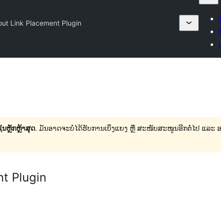
ut Link Placement Plugin
ນຫຼັກຫຼ້າສຸດ
. ມັນອາດຈະບໍ່ໄດ້ຮັບການເບິ່ງແຍງ ຫຼື ສະໜັບສະໜູນອີກຕໍ່ໄປ ແລະ
t Plugin