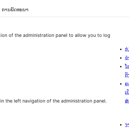
ການພັດທະນາ
tion of the administration panel to allow you to log
ກ
ຂ
ໂ
ຕິ
ຄ
ເປ
in the left navigation of the administration panel.
ສ
ງ