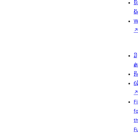
ນ
ພ
W
ມີ
ສ
ກ
ບ
F
f
t
F