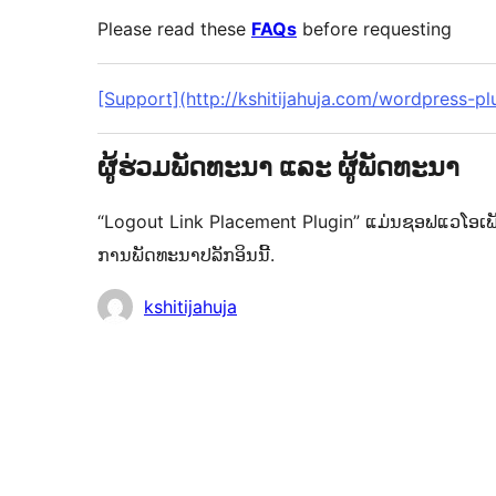
Please read these
FAQs
before requesting
[Support](http://kshitijahuja.com/wordpress-pl
ຜູ້ຮ່ວມພັດທະນາ ແລະ ຜູ້ພັດທະນາ
“Logout Link Placement Plugin” ແມ່ນຊອຟແວໂອເພັນ
ການພັດທະນາປລັກອິນນີ້.
ຜູ້
kshitijahuja
ຮ່ວມ
ພັດທະນາ