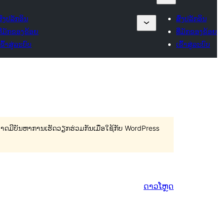
ສົ່ງປລັກອິນ
ສົ່ງປລັກອິນ
ທີ່ມັກຂອງຂ້ອຍ
ທີ່ມັກຂອງຂ້ອຍ
ເຂົ້າສູ່ລະບົບ
ເຂົ້າສູ່ລະບົບ
 ອາດມີບັນຫາການເຮັດວຽກຮ່ວມກັນເມື່ອໃຊ້ກັບ WordPress
ດາວໂຫຼດ