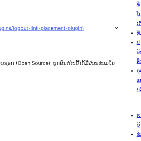
ທີ່
ໂ
ເດ
ugins/logout-link-placement-plugin)
ທີ
ປ
ລັ
ອິ
ຊອດ (Open Source). ບຸກຄົນຕໍ່ໄປນີ້ໄດ້ມີສ່ວນຮ່ວມໃນ
ຮູ
ແ
ບ
ຮ
ຮູ້
ຊ່