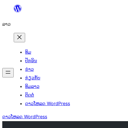
ຂ້າມ
ໄປ
ລາວ
ທີ່
ເນື້ອຫາ
ທິມ
ປັກອິນ
ຂ່າວ
ກ່ຽວກັບ
ທິມລາວ
ຕິດຕໍ່
ດາວໂຫລດ WordPress
ດາວໂຫລດ WordPress