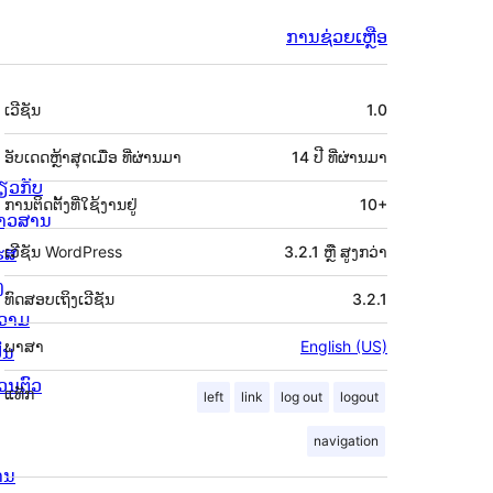
ການຊ່ວຍເຫຼືອ
ຂໍ້ມູນ
ເວີຊັນ
1.0
ກຳກັບ
(Meta)
ອັບເດດຫຼ້າສຸດເມື່ອ
ທີ່ຜ່ານມາ
14 ປີ
ທີ່ຜ່ານມາ
່ຽວກັບ
ການຕິດຕັ້ງທີ່ໃຊ້ງານຢູ່
10+
່າວສານ
ຮສ
ເວີຊັນ WordPress
3.2.1 ຫຼື ສູງກວ່າ
ງ
ທົດສອບເຖິງເວີຊັນ
3.2.1
ວາມ
ພາສາ
English (US)
ັນ
່ວນຕົວ
ແທັກ
left
link
log out
logout
navigation
ານ