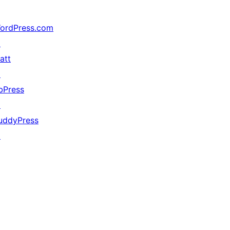
ordPress.com
↗
att
↗
bPress
↗
uddyPress
↗