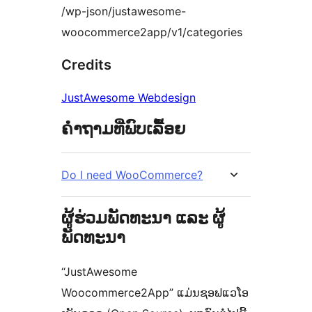
/wp-json/justawesome-
woocommerce2app/v1/categories
Credits
JustAwesome Webdesign
ຄຳຖາມທີ່ພົບເລື້ອຍ
Do I need WooCommerce?
ຜູ້ຮ່ວມພັດທະນາ ແລະ ຜູ້
ພັດທະນາ
“JustAwesome
Woocommerce2App” ແມ່ນຊອຟແວໂອ