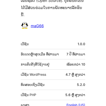
ເພັນຊອດ (Open Source). ບຸກຄົນຕໍ່ໄປນີ້
ໄດ້ມີສ່ວນຮ່ວມໃນການພັດທະນາປລັກອິນ
ນີ້.
ຜູ້
maG66
ຮ່ວມ
ພັດທະນາ
ຂໍ້ມູນ
ເວີຊັນ
1.0.0
ກຳກັບ
(Meta)
ອັບເດດຫຼ້າສຸດເມື່ອ
ທີ່ຜ່ານມາ
7 ປີ
ທີ່ຜ່ານມາ
ການຕິດຕັ້ງທີ່ໃຊ້ງານຢູ່
ໜ້ອຍກວ່າ 10
ເວີຊັນ WordPress
4.7 ຫຼື ສູງກວ່າ
ທົດສອບເຖິງເວີຊັນ
5.2.0
ເວີຊັນ PHP
5.6 ຫຼື ສູງກວ່າ
ພາສາ
English (US)