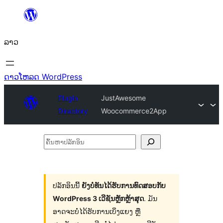
ຂ້າມ
ໄປ
ລາວ
ທີ່
ເນື້ອຫາ
ດາວໂຫລດ WordPress
Plugin
JustAwesome
Directory
Woocommerce2App
ຄົ້ນ
ຫາ
ປ
ລັກ
ປລັກອິນນີ້
ຍັງບໍ່ທັນໄດ້ຮັບການທົດສອບກັບ
WordPress 3 ເວີຊັນຫຼັກຫຼ້າສຸດ
. ມັນ
ອິນ
ອາດຈະບໍ່ໄດ້ຮັບການເບິ່ງແຍງ ຫຼື