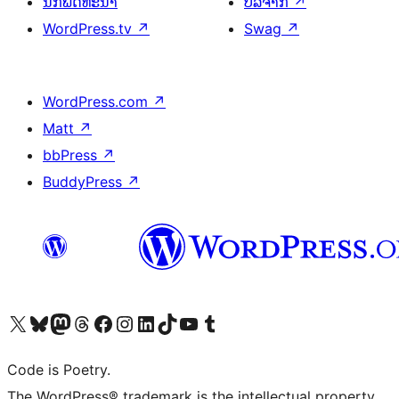
ນັກພັດທະນາ
ບໍລິຈາກ
↗
WordPress.tv
↗
Swag
↗
WordPress.com
↗
Matt
↗
bbPress
↗
BuddyPress
↗
ຢ້ຽມຊົມບັນຊີ X (ຊື່ເກົ່າ Twitter) ຂອງພວກເຮົາ
ຢ້ຽມຊົມບັນຊີ Bluesky ຂອງພວກເຮົາ
ຢ້ຽມຊົມບັນຊີ Mastodon ຂອງພວກເຮົາ
ຢ້ຽມຊົມບັນຊີ Threads ຂອງພວກເຮົາ
ຢ້ຽມຊົມໜ້າ Facebook ຂອງພວກເຮົາ
ຢ້ຽມຊົມບັນຊີ Instagram ຂອງພວກເຮົາ
ຢ້ຽມຊົມບັນຊີ LinkedIn ຂອງພວກເຮົາ
ຢ້ຽມຊົມບັນຊີ TikTok ຂອງພວກເຮົາ
ຢ້ຽມຊົມຊ່ອງ YouTube ຂອງພວກເຮົາ
ຢ້ຽມຊົມບັນຊີ Tumblr ຂອງພວກເຮົາ
Code is Poetry.
The WordPress® trademark is the intellectual property