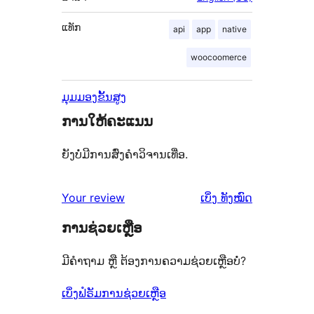
ແທັກ
api
app
native
woocoomerce
ມຸມມອງຂັ້ນສູງ
ການໃຫ້ຄະແນນ
ຍັງບໍ່ມີການສົ່ງຄຳວິຈານເທື່ອ.
ຄຳ
Your review
ເບິ່ງ
ທັງໝົດ
ຄິດ
ການຊ່ວຍເຫຼືອ
ເຫັນ
ມີຄຳຖາມ ຫຼື ຕ້ອງການຄວາມຊ່ວຍເຫຼືອບໍ່?
ເບິ່ງຟໍຣັມການຊ່ວຍເຫຼືອ