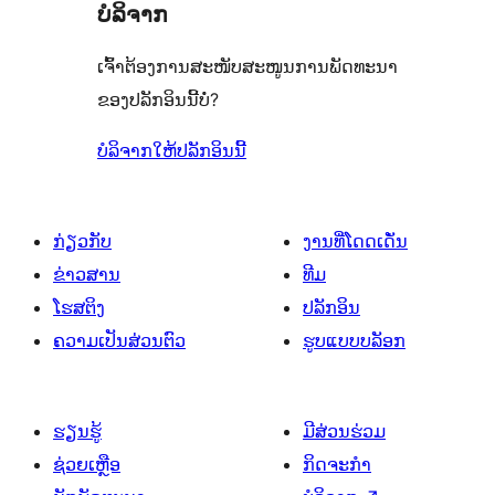
ບໍລິຈາກ
ເຈົ້າຕ້ອງການສະໜັບສະໜູນການພັດທະນາ
ຂອງປລັກອິນນີ້ບໍ່?
ບໍລິຈາກໃຫ້ປລັກອິນນີ້
ກ່ຽວກັບ
ງານທີ່ໂດດເດັ່ນ
ຂ່າວສານ
ທີມ
ໂຮສຕິງ
ປລັກອິນ
ຄວາມເປັນສ່ວນຕົວ
ຮູບແບບບລັອກ
ຮຽນຮູ້
ມີສ່ວນຮ່ວມ
ຊ່ວຍເຫຼືອ
ກິດຈະກຳ