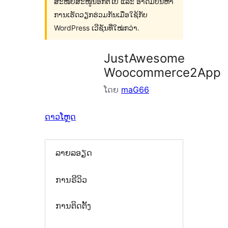
ສະໜັບສະໜູນອີກຕໍ່ໄປ ແລະ ອາດມີບັນຫາ
ການເຮັດວຽກຮ່ວມກັນເມື່ອໃຊ້ກັບ
WordPress ເວີຊັນທີ່ໃໝ່ກວ່າ.
JustAwesome
Woocommerce2App
ໂດຍ
maG66
ດາວໂຫຼດ
ລາຍລອຽດ
ການຣີວິວ
ການຕິດຕັ້ງ