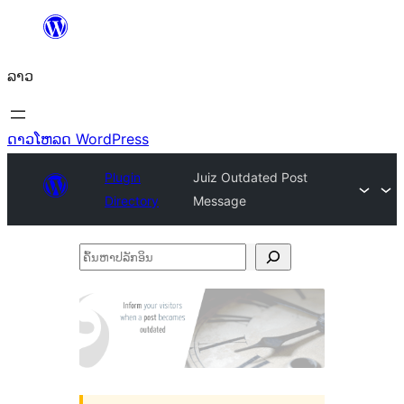
ຂ້າມ
ໄປ
ລາວ
ທີ່
ເນື້ອຫາ
ດາວໂຫລດ WordPress
Plugin
Juiz Outdated Post
Directory
Message
ຄົ້ນ
ຫາ
ປ
ລັກ
ອິນ