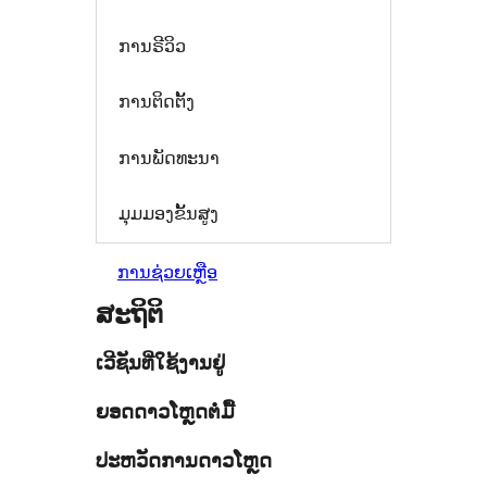
ການຣີວິວ
ການຕິດຕັ້ງ
ການພັດທະນາ
ມຸມມອງຂັ້ນສູງ
ການຊ່ວຍເຫຼືອ
ສະຖິຕິ
ເວີຊັນທີ່ໃຊ້ງານຢູ່
ຍອດດາວໂຫຼດຕໍ່ມື້
ປະຫວັດການດາວໂຫຼດ