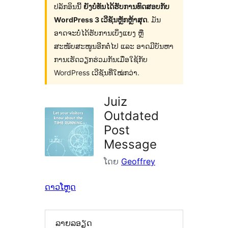
ປລັກອິນນີ້
ຍັງບໍ່ທັນໄດ້ຮັບການທົດສອບກັບ
WordPress 3 ເວີຊັນຫຼັກຫຼ້າສຸດ
. ມັນ
ອາດຈະບໍ່ໄດ້ຮັບການເບິ່ງແຍງ ຫຼື
ສະໜັບສະໜູນອີກຕໍ່ໄປ ແລະ ອາດມີບັນຫາ
ການເຮັດວຽກຮ່ວມກັນເມື່ອໃຊ້ກັບ
WordPress ເວີຊັນທີ່ໃໝ່ກວ່າ.
Juiz
Outdated
Post
Message
ໂດຍ
Geoffrey
ດາວໂຫຼດ
ລາຍລອຽດ