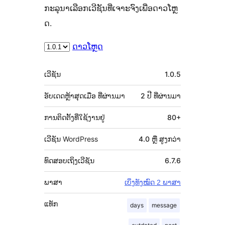
ກະລຸນາເລືອກເວີຊັນທີ່ເຈາະຈົງເພື່ອດາວໂຫຼ
ດ.
ດາວໂຫຼດ
ຂໍ້ມູນ
ເວີຊັນ
1.0.5
ກຳກັບ
(Meta)
ອັບເດດຫຼ້າສຸດເມື່ອ
ທີ່ຜ່ານມາ
2 ປີ
ທີ່ຜ່ານມາ
ການຕິດຕັ້ງທີ່ໃຊ້ງານຢູ່
80+
ເວີຊັນ WordPress
4.0 ຫຼື ສູງກວ່າ
ທົດສອບເຖິງເວີຊັນ
6.7.6
ພາສາ
ເບິ່ງທັງໝົດ 2 ພາສາ
ແທັກ
days
message