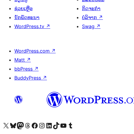
ຊ່ວຍເຫຼືອ
ກິດຈະກຳ
ນັກພັດທະນາ
ບໍລິຈາກ
↗
WordPress.tv
↗
Swag
↗
WordPress.com
↗
Matt
↗
bbPress
↗
BuddyPress
↗
ຢ້ຽມຊົມບັນຊີ X (ຊື່ເກົ່າ Twitter) ຂອງພວກເຮົາ
ຢ້ຽມຊົມບັນຊີ Bluesky ຂອງພວກເຮົາ
ຢ້ຽມຊົມບັນຊີ Mastodon ຂອງພວກເຮົາ
ຢ້ຽມຊົມບັນຊີ Threads ຂອງພວກເຮົາ
ຢ້ຽມຊົມໜ້າ Facebook ຂອງພວກເຮົາ
ຢ້ຽມຊົມບັນຊີ Instagram ຂອງພວກເຮົາ
ຢ້ຽມຊົມບັນຊີ LinkedIn ຂອງພວກເຮົາ
ຢ້ຽມຊົມບັນຊີ TikTok ຂອງພວກເຮົາ
ຢ້ຽມຊົມຊ່ອງ YouTube ຂອງພວກເຮົາ
ຢ້ຽມຊົມບັນຊີ Tumblr ຂອງພວກເຮົາ