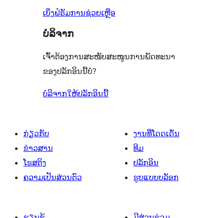
ລາຍການ
ເບິ່ງຟໍຣັມການຊ່ວຍເຫຼືອ
ບໍລິຈາກ
ເຈົ້າຕ້ອງການສະໜັບສະໜູນການພັດທະນາ
ຂອງປລັກອິນນີ້ບໍ່?
ບໍລິຈາກໃຫ້ປລັກອິນນີ້
ກ່ຽວກັບ
ງານທີ່ໂດດເດັ່ນ
ຂ່າວສານ
ທີມ
ໂຮສຕິງ
ປລັກອິນ
ຄວາມເປັນສ່ວນຕົວ
ຮູບແບບບລັອກ
ຮຽນຮູ້
ມີສ່ວນຮ່ວມ