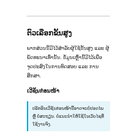
ຕົວເລືອກຂັ້ນສູງ
ພາກສ່ວນນີ້ມີໄວ້ສຳລັບຜູ້ໃຊ້ຂັ້ນສູງ ແລະ ຜູ້
ພັດທະນາເທົ່ານັ້ນ. ຂໍ້ມູນເຫຼົ່ານີ້ມີໄວ້ເພື່ອ
ຈຸດປະສົງໃນການທົດສອບ ແລະ ການ
ສຶກສາ.
ເວີຊັນກ່ອນໜ້າ
ປລັກອິນເວີຊັນກ່ອນໜ້ານີ້ອາດຈະບໍ່ປອດໄພ
ຫຼື ບໍ່ສະຖຽນ. ບໍ່ແນະນຳໃຫ້ໃຊ້ໃນເວັບໄຊທີ່
ໃຊ້ງານຈິງ.