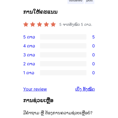
outdated
post
ການໃຫ້ຄະແນນ
5
ຈາກທັງໝົດ 5 ດາວ.
5 ດາວ
5
ການ
4 ດາວ
0
ວິຈານ
ການ
3 ດາວ
0
5
ວິຈານ
ການ
2 ດາວ
0
ດາວ
4
ວິຈານ
ການ
ຈຳນວນ
1 ດາວ
0
ດາວ
3
ວິຈານ
ການ
5
ຈຳນວນ
ດາວ
2
ວິຈານ
ລາຍການ
ຄຳ
0
Your review
ເບິ່ງ
ທັງໝົດ
ຈຳນວນ
ດາວ
1
ຄິດ
ລາຍການ
0
ຈຳນວນ
ການຊ່ວຍເຫຼືອ
ດາວ
ເຫັນ
ລາຍການ
0
ຈຳນວນ
ມີຄຳຖາມ ຫຼື ຕ້ອງການຄວາມຊ່ວຍເຫຼືອບໍ່?
ລາຍການ
0