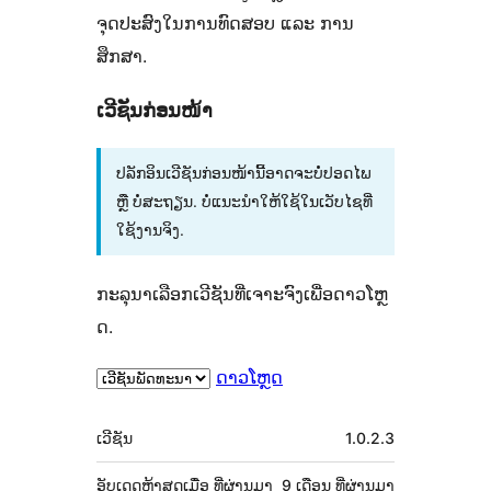
ຈຸດປະສົງໃນການທົດສອບ ແລະ ການ
ສຶກສາ.
ເວີຊັນກ່ອນໜ້າ
ປລັກອິນເວີຊັນກ່ອນໜ້ານີ້ອາດຈະບໍ່ປອດໄພ
ຫຼື ບໍ່ສະຖຽນ. ບໍ່ແນະນຳໃຫ້ໃຊ້ໃນເວັບໄຊທີ່
ໃຊ້ງານຈິງ.
ກະລຸນາເລືອກເວີຊັນທີ່ເຈາະຈົງເພື່ອດາວໂຫຼ
ດ.
ດາວໂຫຼດ
ຂໍ້ມູນ
ເວີຊັນ
1.0.2.3
ກຳກັບ
(Meta)
ອັບເດດຫຼ້າສຸດເມື່ອ
ທີ່ຜ່ານມາ
9 ເດືອນ
ທີ່ຜ່ານມາ