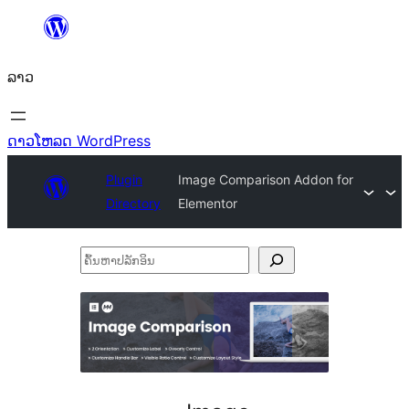
ຂ້າມ
ໄປ
ລາວ
ທີ່
ເນື້ອຫາ
ດາວໂຫລດ WordPress
Plugin
Image Comparison Addon for
Directory
Elementor
ຄົ້ນ
ຫາ
ປ
ລັກ
ອິນ