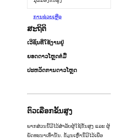
ມຸມມອງຂັ້ນສູງ
ການຊ່ວຍເຫຼືອ
ສະຖິຕິ
ເວີຊັນທີ່ໃຊ້ງານຢູ່
ຍອດດາວໂຫຼດຕໍ່ມື້
ປະຫວັດການດາວໂຫຼດ
ຕົວເລືອກຂັ້ນສູງ
ພາກສ່ວນນີ້ມີໄວ້ສຳລັບຜູ້ໃຊ້ຂັ້ນສູງ ແລະ ຜູ້
ພັດທະນາເທົ່ານັ້ນ. ຂໍ້ມູນເຫຼົ່ານີ້ມີໄວ້ເພື່ອ