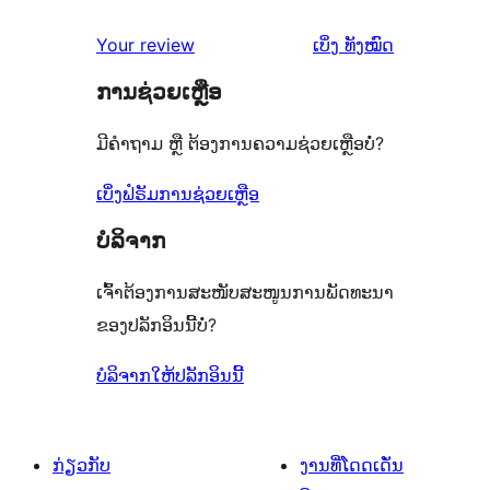
ຄຳ
Your review
ເບິ່ງ
ທັງໝົດ
ຄິດ
ການຊ່ວຍເຫຼືອ
ເຫັນ
ມີຄຳຖາມ ຫຼື ຕ້ອງການຄວາມຊ່ວຍເຫຼືອບໍ່?
ເບິ່ງຟໍຣັມການຊ່ວຍເຫຼືອ
ບໍລິຈາກ
ເຈົ້າຕ້ອງການສະໜັບສະໜູນການພັດທະນາ
ຂອງປລັກອິນນີ້ບໍ່?
ບໍລິຈາກໃຫ້ປລັກອິນນີ້
ກ່ຽວກັບ
ງານທີ່ໂດດເດັ່ນ