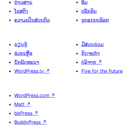
ຂ່າວສານ
ທີມ
ໂຮສຕິງ
ປລັກອິນ
ຄວາມເປັນສ່ວນຕົວ
ຮູບແບບບລັອກ
ຮຽນຮູ້
ມີສ່ວນຮ່ວມ
ຊ່ວຍເຫຼືອ
ກິດຈະກຳ
ນັກພັດທະນາ
ບໍລິຈາກ
↗
WordPress.tv
↗
Five for the Future
WordPress.com
↗
Matt
↗
bbPress
↗
BuddyPress
↗