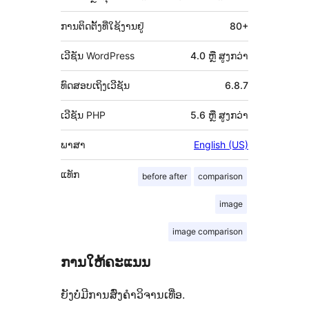
ການຕິດຕັ້ງທີ່ໃຊ້ງານຢູ່
80+
ເວີຊັນ WordPress
4.0 ຫຼື ສູງກວ່າ
ທົດສອບເຖິງເວີຊັນ
6.8.7
ເວີຊັນ PHP
5.6 ຫຼື ສູງກວ່າ
ພາສາ
English (US)
ແທັກ
before after
comparison
image
image comparison
ການໃຫ້ຄະແນນ
ຍັງບໍ່ມີການສົ່ງຄຳວິຈານເທື່ອ.