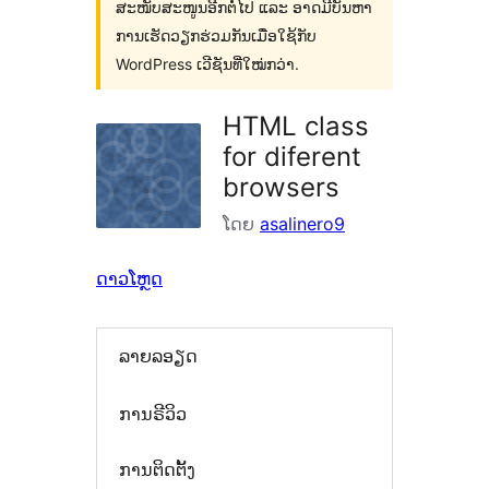
ສະໜັບສະໜູນອີກຕໍ່ໄປ ແລະ ອາດມີບັນຫາ
ການເຮັດວຽກຮ່ວມກັນເມື່ອໃຊ້ກັບ
WordPress ເວີຊັນທີ່ໃໝ່ກວ່າ.
HTML class
for diferent
browsers
ໂດຍ
asalinero9
ດາວໂຫຼດ
ລາຍລອຽດ
ການຣີວິວ
ການຕິດຕັ້ງ