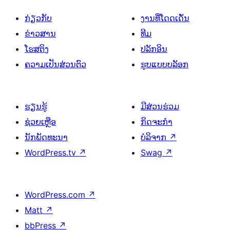
ກ່ຽວກັບ
ງານທີ່ໂດດເດັ່ນ
ຂ່າວສານ
ທີມ
ໂຮສຕິງ
ປລັກອິນ
ຄວາມເປັນສ່ວນຕົວ
ຮູບແບບບລັອກ
ຮຽນຮູ້
ມີສ່ວນຮ່ວມ
ຊ່ວຍເຫຼືອ
ກິດຈະກຳ
ນັກພັດທະນາ
ບໍລິຈາກ
↗
WordPress.tv
↗
Swag
↗
WordPress.com
↗
Matt
↗
bbPress
↗