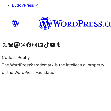
BuddyPress
↗
ຢ້ຽມຊົມບັນຊີ X (ຊື່ເກົ່າ Twitter) ຂອງພວກເຮົາ
ຢ້ຽມຊົມບັນຊີ Bluesky ຂອງພວກເຮົາ
ຢ້ຽມຊົມບັນຊີ Mastodon ຂອງພວກເຮົາ
ຢ້ຽມຊົມບັນຊີ Threads ຂອງພວກເຮົາ
ຢ້ຽມຊົມໜ້າ Facebook ຂອງພວກເຮົາ
ຢ້ຽມຊົມບັນຊີ Instagram ຂອງພວກເຮົາ
ຢ້ຽມຊົມບັນຊີ LinkedIn ຂອງພວກເຮົາ
ຢ້ຽມຊົມບັນຊີ TikTok ຂອງພວກເຮົາ
ຢ້ຽມຊົມຊ່ອງ YouTube ຂອງພວກເຮົາ
ຢ້ຽມຊົມບັນຊີ Tumblr ຂອງພວກເຮົາ
Code is Poetry.
The WordPress® trademark is the intellectual property
of the WordPress Foundation.