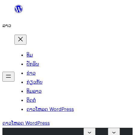
ຂ້າມ
ໄປ
ລາວ
ທີ່
ເນື້ອຫາ
ທິມ
ປັກອິນ
ຂ່າວ
ກ່ຽວກັບ
ທິມລາວ
ຕິດຕໍ່
ດາວໂຫລດ WordPress
ດາວໂຫລດ WordPress