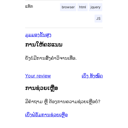
ແທັກ
browser
html
jquery
JS
ມຸມມອງຂັ້ນສູງ
ການໃຫ້ຄະແນນ
ຍັງບໍ່ມີການສົ່ງຄຳວິຈານເທື່ອ.
ຄຳ
Your review
ເບິ່ງ
ທັງໝົດ
ຄິດ
ການຊ່ວຍເຫຼືອ
ເຫັນ
ມີຄຳຖາມ ຫຼື ຕ້ອງການຄວາມຊ່ວຍເຫຼືອບໍ່?
ເບິ່ງຟໍຣັມການຊ່ວຍເຫຼືອ