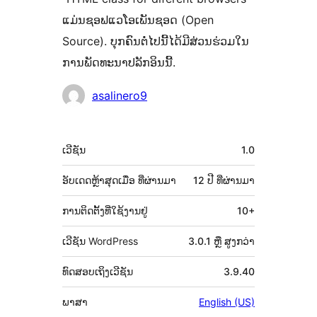
ແມ່ນຊອຟແວໂອເພັນຊອດ (Open
Source). ບຸກຄົນຕໍ່ໄປນີ້ໄດ້ມີສ່ວນຮ່ວມໃນ
ການພັດທະນາປລັກອິນນີ້.
ຜູ້
asalinero9
ຮ່ວມ
ພັດທະນາ
ຂໍ້ມູນ
ເວີຊັນ
1.0
ກຳກັບ
(Meta)
ອັບເດດຫຼ້າສຸດເມື່ອ
ທີ່ຜ່ານມາ
12 ປີ
ທີ່ຜ່ານມາ
ການຕິດຕັ້ງທີ່ໃຊ້ງານຢູ່
10+
ເວີຊັນ WordPress
3.0.1 ຫຼື ສູງກວ່າ
ທົດສອບເຖິງເວີຊັນ
3.9.40
ພາສາ
English (US)