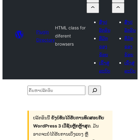
ສົ່ງປ
ສົ່ງປ
HTML class for
ລັກອິນ
ລັກອິນ
Plugin
diferent
ທີ່ມັກ
ທີ່ມັກ
Directory
browsers
ຂອງ
ຂອງ
ຂ້ອຍ
ຂ້ອຍ
ເຂົ້າສູ່
ເຂົ້າສູ່
ລະບົບ
ລະບົບ
ຄົ້ນ
ຫາ
ປ
ລັກ
ປລັກອິນນີ້
ຍັງບໍ່ທັນໄດ້ຮັບການທົດສອບກັບ
WordPress 3 ເວີຊັນຫຼັກຫຼ້າສຸດ
. ມັນ
ອິນ
ອາດຈະບໍ່ໄດ້ຮັບການເບິ່ງແຍງ ຫຼື