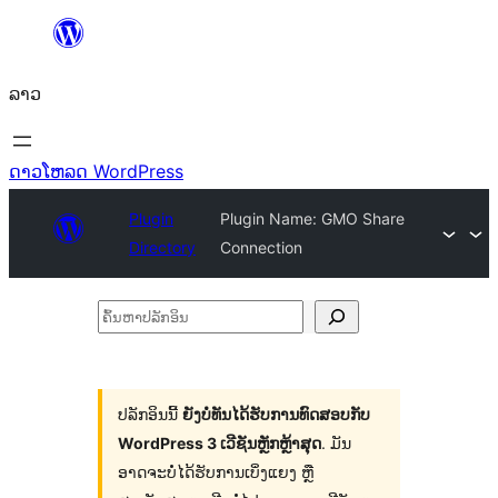
ຂ້າມ
ໄປ
ລາວ
ທີ່
ເນື້ອຫາ
ດາວໂຫລດ WordPress
Plugin
Plugin Name: GMO Share
Directory
Connection
ຄົ້ນ
ຫາ
ປ
ລັກ
ປລັກອິນນີ້
ຍັງບໍ່ທັນໄດ້ຮັບການທົດສອບກັບ
WordPress 3 ເວີຊັນຫຼັກຫຼ້າສຸດ
. ມັນ
ອິນ
ອາດຈະບໍ່ໄດ້ຮັບການເບິ່ງແຍງ ຫຼື