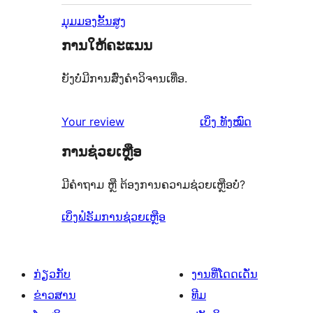
ມຸມມອງຂັ້ນສູງ
ການໃຫ້ຄະແນນ
ຍັງບໍ່ມີການສົ່ງຄຳວິຈານເທື່ອ.
ຄຳ
Your review
ເບິ່ງ
ທັງໝົດ
ຄິດ
ການຊ່ວຍເຫຼືອ
ເຫັນ
ມີຄຳຖາມ ຫຼື ຕ້ອງການຄວາມຊ່ວຍເຫຼືອບໍ່?
ເບິ່ງຟໍຣັມການຊ່ວຍເຫຼືອ
ກ່ຽວກັບ
ງານທີ່ໂດດເດັ່ນ
ຂ່າວສານ
ທີມ