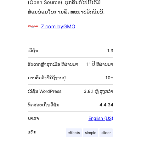
(Open Source). ບຸກຄົນຕໍ່ໄປນີ້ໄດ້ມີ
ສ່ວນຮ່ວມໃນການພັດທະນາປລັກອິນນີ້.
ຜູ້
Z.com byGMO
ຮ່ວມ
ພັດທະນາ
ຂໍ້ມູນ
ເວີຊັນ
1.3
ກຳກັບ
(Meta)
ອັບເດດຫຼ້າສຸດເມື່ອ
ທີ່ຜ່ານມາ
11 ປີ
ທີ່ຜ່ານມາ
ການຕິດຕັ້ງທີ່ໃຊ້ງານຢູ່
10+
ເວີຊັນ WordPress
3.8.1 ຫຼື ສູງກວ່າ
ທົດສອບເຖິງເວີຊັນ
4.4.34
ພາສາ
English (US)
ແທັກ
effects
simple
slider