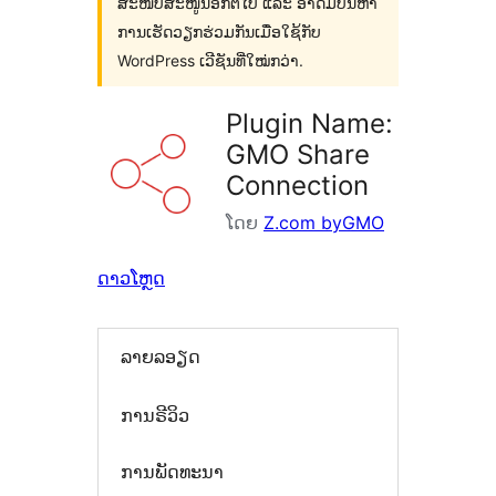
ສະໜັບສະໜູນອີກຕໍ່ໄປ ແລະ ອາດມີບັນຫາ
ການເຮັດວຽກຮ່ວມກັນເມື່ອໃຊ້ກັບ
WordPress ເວີຊັນທີ່ໃໝ່ກວ່າ.
Plugin Name:
GMO Share
Connection
ໂດຍ
Z.com byGMO
ດາວໂຫຼດ
ລາຍລອຽດ
ການຣີວິວ
ການພັດທະນາ