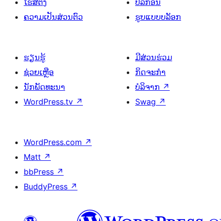
ໂຮສຕິງ
ປລັກອິນ
ຄວາມເປັນສ່ວນຕົວ
ຮູບແບບບລັອກ
ຮຽນຮູ້
ມີສ່ວນຮ່ວມ
ຊ່ວຍເຫຼືອ
ກິດຈະກຳ
ນັກພັດທະນາ
ບໍລິຈາກ
↗
WordPress.tv
↗
Swag
↗
WordPress.com
↗
Matt
↗
bbPress
↗
BuddyPress
↗