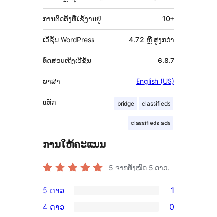
(Meta)
ການຕິດຕັ້ງທີ່ໃຊ້ງານຢູ່
10+
ເວີຊັນ WordPress
4.7.2 ຫຼື ສູງກວ່າ
ທົດສອບເຖິງເວີຊັນ
6.8.7
ພາສາ
English (US)
ແທັກ
bridge
classifieds
classifieds ads
ການໃຫ້ຄະແນນ
5
ຈາກທັງໝົດ 5 ດາວ.
5 ດາວ
1
ການ
4 ດາວ
0
ວິຈານ
ການ