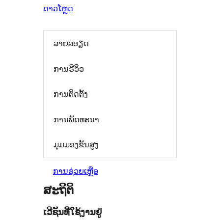
ດາວໂຫຼດ
ລາຍລອຽດ
ການຣີວິວ
ການຕິດຕັ້ງ
ການພັດທະນາ
ມຸມມອງຂັ້ນສູງ
ການຊ່ວຍເຫຼືອ
ສະຖິຕິ
ເວີຊັນທີ່ໃຊ້ງານຢູ່