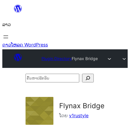
ຂ້າມ
ໄປ
ລາວ
ທີ່
ເນື້ອຫາ
ດາວໂຫລດ WordPress
Plugin Directory
Flynax Bridge
ຄົ້ນ
ຫາ
ປ
ລັກ
Flynax Bridge
ອິນ
ໂດຍ
v1rustyle