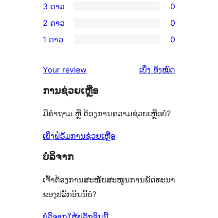
3 ດາວ
0
5
ວິຈານ
ການ
2 ດາວ
0
ດາວ
4
ວິຈານ
ການ
ຈຳນວນ
1 ດາວ
0
ດາວ
3
ວິຈານ
ການ
1
ຈຳນວນ
ດາວ
2
ວິຈານ
ລາຍການ
ຄຳ
0
Your review
ເບິ່ງ
ທັງໝົດ
ຈຳນວນ
ດາວ
1
ຄິດ
ລາຍການ
0
ຈຳນວນ
ການຊ່ວຍເຫຼືອ
ດາວ
ເຫັນ
ລາຍການ
0
ຈຳນວນ
ມີຄຳຖາມ ຫຼື ຕ້ອງການຄວາມຊ່ວຍເຫຼືອບໍ່?
ລາຍການ
0
ລາຍການ
ເບິ່ງຟໍຣັມການຊ່ວຍເຫຼືອ
ບໍລິຈາກ
ເຈົ້າຕ້ອງການສະໜັບສະໜູນການພັດທະນາ
ຂອງປລັກອິນນີ້ບໍ່?
ບໍລິຈາກໃຫ້ປລັກອິນນີ້