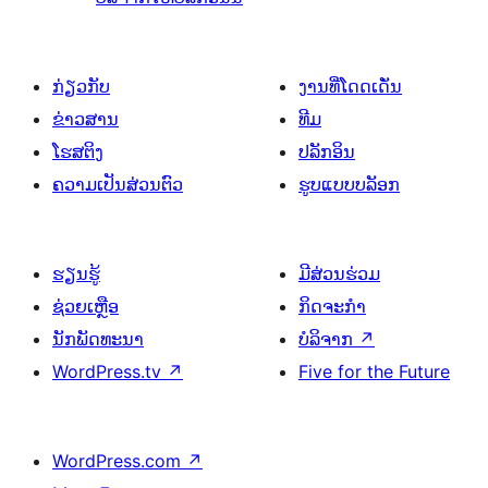
ກ່ຽວກັບ
ງານທີ່ໂດດເດັ່ນ
ຂ່າວສານ
ທີມ
ໂຮສຕິງ
ປລັກອິນ
ຄວາມເປັນສ່ວນຕົວ
ຮູບແບບບລັອກ
ຮຽນຮູ້
ມີສ່ວນຮ່ວມ
ຊ່ວຍເຫຼືອ
ກິດຈະກຳ
ນັກພັດທະນາ
ບໍລິຈາກ
↗
WordPress.tv
↗
Five for the Future
WordPress.com
↗