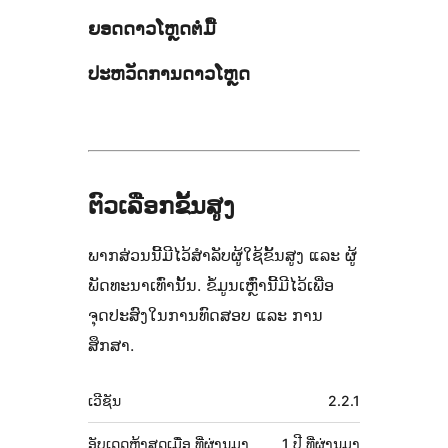
ຍອດດາວໂຫຼດຕໍ່ມື້
ປະຫວັດການດາວໂຫຼດ
ຕົວເລືອກຂັ້ນສູງ
ພາກສ່ວນນີ້ມີໄວ້ສຳລັບຜູ້ໃຊ້ຂັ້ນສູງ ແລະ ຜູ້
ພັດທະນາເທົ່ານັ້ນ. ຂໍ້ມູນເຫຼົ່ານີ້ມີໄວ້ເພື່ອ
ຈຸດປະສົງໃນການທົດສອບ ແລະ ການ
ສຶກສາ.
ຂໍ້ມູນ
ເວີຊັນ
2.2.1
ກຳກັບ
ອັບເດດຫຼ້າສຸດເມື່ອ
ທີ່ຜ່ານມາ
1 ປີ
ທີ່ຜ່ານມາ