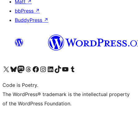
Matt
↗
bbPress
↗
BuddyPress
↗
ຢ້ຽມຊົມບັນຊີ X (ຊື່ເກົ່າ Twitter) ຂອງພວກເຮົາ
ຢ້ຽມຊົມບັນຊີ Bluesky ຂອງພວກເຮົາ
ຢ້ຽມຊົມບັນຊີ Mastodon ຂອງພວກເຮົາ
ຢ້ຽມຊົມບັນຊີ Threads ຂອງພວກເຮົາ
ຢ້ຽມຊົມໜ້າ Facebook ຂອງພວກເຮົາ
ຢ້ຽມຊົມບັນຊີ Instagram ຂອງພວກເຮົາ
ຢ້ຽມຊົມບັນຊີ LinkedIn ຂອງພວກເຮົາ
ຢ້ຽມຊົມບັນຊີ TikTok ຂອງພວກເຮົາ
ຢ້ຽມຊົມຊ່ອງ YouTube ຂອງພວກເຮົາ
ຢ້ຽມຊົມບັນຊີ Tumblr ຂອງພວກເຮົາ
Code is Poetry.
The WordPress® trademark is the intellectual property
of the WordPress Foundation.