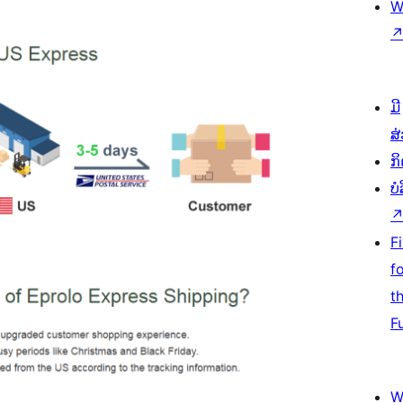
W
ມີ
ສ
ກ
ບ
F
f
t
F
W