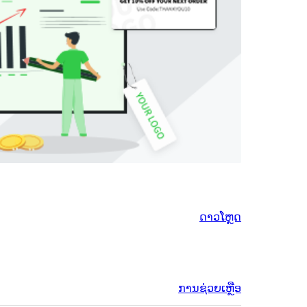
ດາວໂຫຼດ
ການຊ່ວຍເຫຼືອ