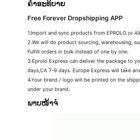
ຄຳອະທິບາຍ
Free Forever Dropshipping APP
1.Import and sync products from EPROLO or Ali
2.We will do product sourcing, warehousing, s
Fulfill orders in bulk instead of one by one.
3.Eprolo Express can deliver the package to y
days,CA 7-9 days. Europe Express will take ar
4.Your brand / logo will be printed on the ship
under your brand.
ພາບໜ້າຈໍ