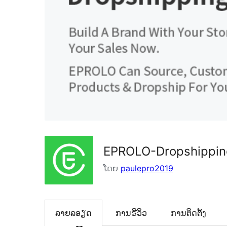
EPROLO-Dropshippin
ໂດຍ
paulepro2019
ລາຍລອຽດ
ການຣີວິວ
ການຕິດຕັ້ງ