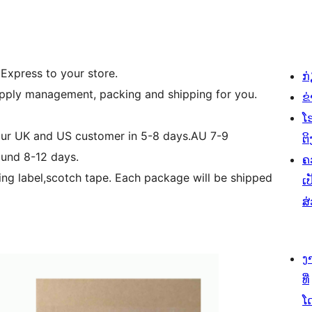
Express to your store.
ກ
upply management, packing and shipping for you.
ຂ
ໂ
our UK and US customer in 5-8 days.AU 7-9
ຕິ
ound 8-12 days.
ຄ
ping label,scotch tape. Each package will be shipped
ເປ
ສ
ງ
ທີ່
ໂ