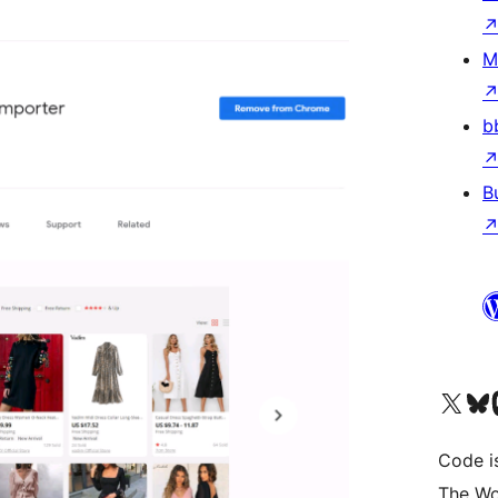
M
b
B
ຢ້ຽມຊົມບັນຊີ X (ຊື່ເກົ່າ Twitter) ຂອງພວກເຮົາ
ຢ້ຽມຊົມບັນຊີ Bluesky ຂອງພ
ຢ້ຽມຊ
Code i
The Wo