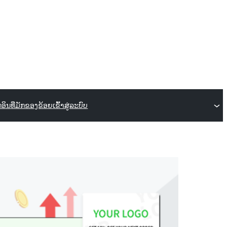
ກອິນ
ທີ່ມັກຂອງຂ້ອຍ
ເຂົ້າສູ່ລະບົບ