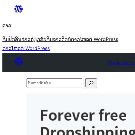
ຂ້າມ
ໄປ
ລາວ
ທີ່
ເນື້ອຫາ
ທິມ
ປັກອິນ
ຂ່າວ
ກ່ຽວກັບ
ທິມລາວ
ຕິດຕໍ່
ດາວໂຫລດ WordPress
ດາວໂຫລດ WordPress
Plugin Direct
ຄົ້ນ
ຫາ
ປ
ລັກ
ອິນ