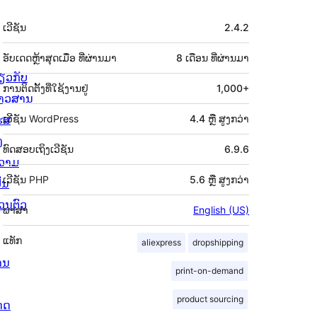
ຂໍ້ມູນ
ເວີຊັນ
2.4.2
ກຳກັບ
(Meta)
ອັບເດດຫຼ້າສຸດເມື່ອ
ທີ່ຜ່ານມາ
8 ເດືອນ
ທີ່ຜ່ານມາ
່ຽວກັບ
ການຕິດຕັ້ງທີ່ໃຊ້ງານຢູ່
1,000+
່າວສານ
ຮສ
ເວີຊັນ WordPress
4.4 ຫຼື ສູງກວ່າ
ງ
ທົດສອບເຖິງເວີຊັນ
6.9.6
ວາມ
ເວີຊັນ PHP
5.6 ຫຼື ສູງກວ່າ
ັນ
່ວນຕົວ
ພາສາ
English (US)
ແທັກ
aliexpress
dropshipping
ານ
print-on-demand
product sourcing
ດດ