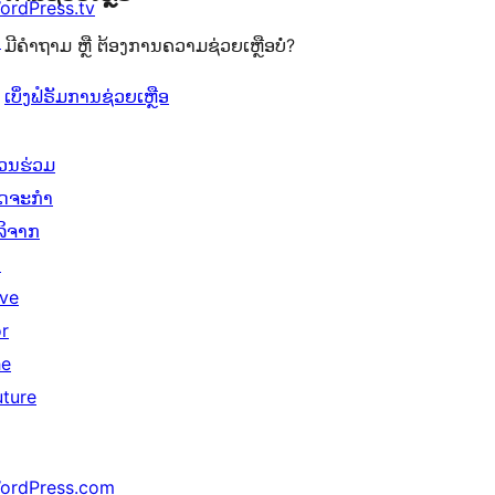
ordPress.tv
ເຫັນ
ລາຍການ
1
ຈຳນວນ
↗
ມີຄຳຖາມ ຫຼື ຕ້ອງການຄວາມຊ່ວຍເຫຼືອບໍ່?
ລາຍການ
4
ລາຍການ
ເບິ່ງຟໍຣັມການຊ່ວຍເຫຼືອ
່ວນຮ່ວມ
ິດຈະກຳ
ໍລິຈາກ
↗
ive
or
he
uture
ordPress.com