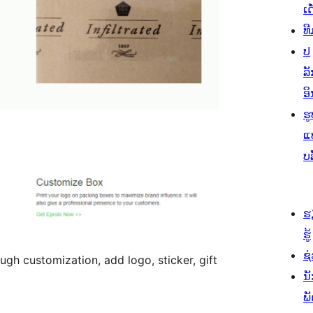
ເດ
ທີ
ປ
ລັ
ອິ
ຮູ
ແ
ບ
ຮ
ຮູ້
ຊ່
ugh customization, add logo, sticker, gift
ນ
ພ