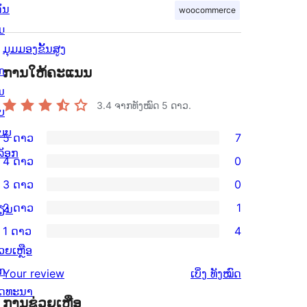
ັ່ນ
woocommerce
ມ
ມຸມມອງຂັ້ນສູງ
ກ
ການໃຫ້ຄະແນນ
ນ
3.4
ຈາກທັງໝົດ 5 ດາວ.
ບ
ບບ
5 ດາວ
7
ການ
ລັອກ
4 ດາວ
0
ວິຈານ
ການ
3 ດາວ
0
5
ວິຈານ
ການ
2 ດາວ
1
ດາວ
ຽນ
4
ວິຈານ
ການ
ຈຳນວນ
1 ດາວ
4
ດາວ
3
ວິຈານ
ການ
7
ວຍເຫຼືອ
ຈຳນວນ
ດາວ
2
ວິຈານ
ລາຍການ
ັກ
ຄຳ
0
Your review
ເບິ່ງ
ທັງໝົດ
ຈຳນວນ
ດາວ
1
ັດທະນາ
ຄິດ
ລາຍການ
0
ຈຳນວນ
ການຊ່ວຍເຫຼືອ
ດາວ