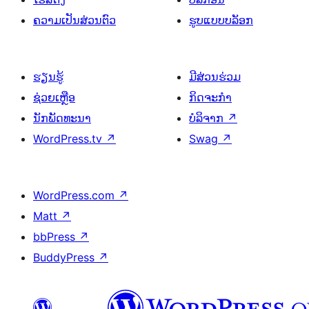
ຄວາມເປັນສ່ວນຕົວ
ຮູບແບບບລັອກ
ຮຽນຮູ້
ມີສ່ວນຮ່ວມ
ຊ່ວຍເຫຼືອ
ກິດຈະກຳ
ນັກພັດທະນາ
ບໍລິຈາກ
↗
WordPress.tv
↗
Swag
↗
WordPress.com
↗
Matt
↗
bbPress
↗
BuddyPress
↗