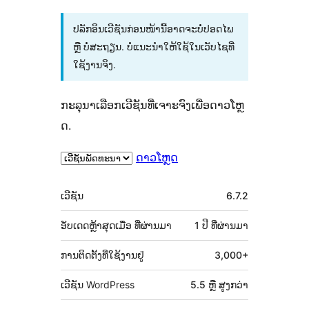
ປລັກອິນເວີຊັນກ່ອນໜ້ານີ້ອາດຈະບໍ່ປອດໄພ
ຫຼື ບໍ່ສະຖຽນ. ບໍ່ແນະນຳໃຫ້ໃຊ້ໃນເວັບໄຊທີ່
ໃຊ້ງານຈິງ.
ກະລຸນາເລືອກເວີຊັນທີ່ເຈາະຈົງເພື່ອດາວໂຫຼ
ດ.
ດາວໂຫຼດ
ຂໍ້ມູນ
ເວີຊັນ
6.7.2
ກຳກັບ
(Meta)
ອັບເດດຫຼ້າສຸດເມື່ອ
ທີ່ຜ່ານມາ
1 ປີ
ທີ່ຜ່ານມາ
ການຕິດຕັ້ງທີ່ໃຊ້ງານຢູ່
3,000+
ເວີຊັນ WordPress
5.5 ຫຼື ສູງກວ່າ