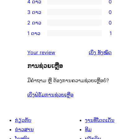
4 ດາວ
0
ວິຈານ
ການ
3 ດາວ
0
5
ວິຈານ
ການ
2 ດາວ
0
ດາວ
4
ວິຈານ
ການ
ຈຳນວນ
1 ດາວ
1
ດາວ
3
ວິຈານ
ການ
19
ຈຳນວນ
ດາວ
2
ວິຈານ
ລາຍການ
ຄຳ
0
Your review
ເບິ່ງ
ທັງໝົດ
ຈຳນວນ
ດາວ
1
ຄິດ
ລາຍການ
0
ຈຳນວນ
ການຊ່ວຍເຫຼືອ
ດາວ
ເຫັນ
ລາຍການ
0
ຈຳນວນ
ມີຄຳຖາມ ຫຼື ຕ້ອງການຄວາມຊ່ວຍເຫຼືອບໍ່?
ລາຍການ
1
ລາຍການ
ເບິ່ງຟໍຣັມການຊ່ວຍເຫຼືອ
ກ່ຽວກັບ
ງານທີ່ໂດດເດັ່ນ
ຂ່າວສານ
ທີມ
ໂຮສຕິງ
ປລັກອິນ