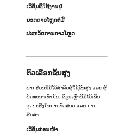
ເວີຊັນທີ່ໃຊ້ງານຢູ່
ຍອດດາວໂຫຼດຕໍ່ມື້
ປະຫວັດການດາວໂຫຼດ
ຕົວເລືອກຂັ້ນສູງ
ພາກສ່ວນນີ້ມີໄວ້ສຳລັບຜູ້ໃຊ້ຂັ້ນສູງ ແລະ ຜູ້
ພັດທະນາເທົ່ານັ້ນ. ຂໍ້ມູນເຫຼົ່ານີ້ມີໄວ້ເພື່ອ
ຈຸດປະສົງໃນການທົດສອບ ແລະ ການ
ສຶກສາ.
ເວີຊັນກ່ອນໜ້າ