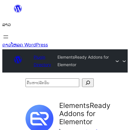
ຂ້າມ
ໄປ
ລາວ
ທີ່
ເນື້ອຫາ
ດາວໂຫລດ WordPress
Plugin
ElementsReady Addons for
Directory
Elementor
ຄົ້ນ
ຫາ
ປ
ElementsReady
ລັກ
Addons for
ອິນ
Elementor