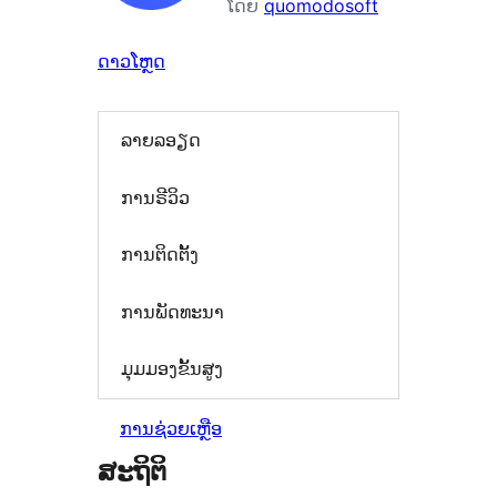
ໂດຍ
quomodosoft
ດາວໂຫຼດ
ລາຍລອຽດ
ການຣີວິວ
ການຕິດຕັ້ງ
ການພັດທະນາ
ມຸມມອງຂັ້ນສູງ
ການຊ່ວຍເຫຼືອ
ສະຖິຕິ