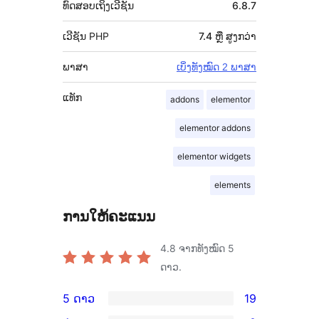
ທົດສອບເຖິງເວີຊັນ
6.8.7
ເວີຊັນ PHP
7.4 ຫຼື ສູງກວ່າ
ພາສາ
ເບິ່ງທັງໝົດ 2 ພາສາ
ແທັກ
addons
elementor
elementor addons
elementor widgets
elements
ການໃຫ້ຄະແນນ
4.8
ຈາກທັງໝົດ 5
ດາວ.
5 ດາວ
19
ການ