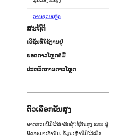
ມຸມມອງຂັ້ນສູງ
ການຊ່ວຍເຫຼືອ
ສະຖິຕິ
ເວີຊັນທີ່ໃຊ້ງານຢູ່
ຍອດດາວໂຫຼດຕໍ່ມື້
ປະຫວັດການດາວໂຫຼດ
ຕົວເລືອກຂັ້ນສູງ
ພາກສ່ວນນີ້ມີໄວ້ສຳລັບຜູ້ໃຊ້ຂັ້ນສູງ ແລະ ຜູ້
ພັດທະນາເທົ່ານັ້ນ. ຂໍ້ມູນເຫຼົ່ານີ້ມີໄວ້ເພື່ອ