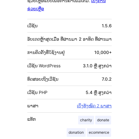
ຊ່ວຍເຫຼືອແບບເພື່ອການຄ້າເພີ່ມເຕີມ.
ເບິ່ງການ
ຊ່ວຍເຫຼືອ
ຂໍ້ມູນ
ເວີຊັນ
1.5.6
ກຳກັບ
(Meta)
ອັບເດດຫຼ້າສຸດເມື່ອ
ທີ່ຜ່ານມາ
2 ອາທິດ
ທີ່ຜ່ານມາ
ການຕິດຕັ້ງທີ່ໃຊ້ງານຢູ່
10,000+
ເວີຊັນ WordPress
3.1.0 ຫຼື ສູງກວ່າ
ທົດສອບເຖິງເວີຊັນ
7.0.2
ເວີຊັນ PHP
5.4 ຫຼື ສູງກວ່າ
ພາສາ
ເບິ່ງທັງໝົດ 2 ພາສາ
ແທັກ
charity
donate
donation
ecommerce