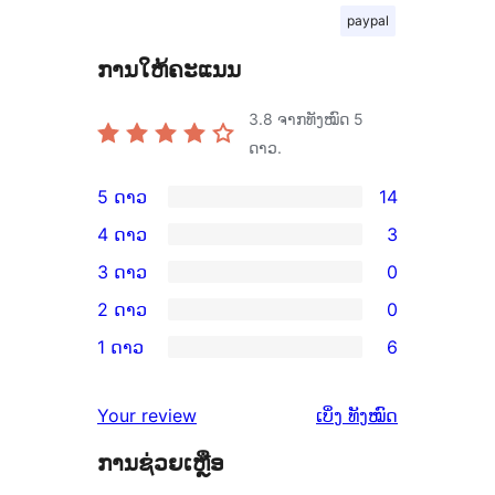
paypal
ການໃຫ້ຄະແນນ
3.8
ຈາກທັງໝົດ 5
ດາວ.
5 ດາວ
14
ການ
4 ດາວ
3
ວິຈານ
ການ
3 ດາວ
0
5
ວິຈານ
ການ
2 ດາວ
0
ດາວ
4
ວິຈານ
ການ
ຈຳນວນ
1 ດາວ
6
ດາວ
3
ວິຈານ
ການ
14
ຈຳນວນ
ດາວ
2
ວິຈານ
ລາຍການ
ຄຳ
3
Your review
ເບິ່ງ
ທັງໝົດ
ຈຳນວນ
ດາວ
1
ຄິດ
ລາຍການ
0
ຈຳນວນ
ການຊ່ວຍເຫຼືອ
ດາວ
ເຫັນ
ລາຍການ
0
ຈຳນວນ