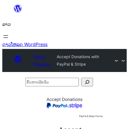
ຂ້າມ
ໄປ
ລາວ
ທີ່
ເນື້ອຫາ
ດາວໂຫລດ WordPress
Plugin
Accept Donations with
Directory
PayPal & Stripe
ຄົ້ນ
ຫາ
ປ
ລັກ
ອິນ