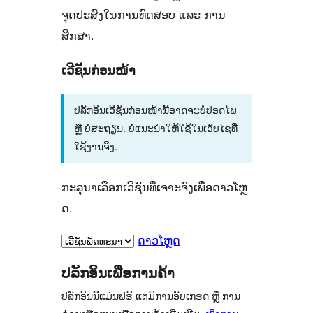
ຈຸດປະສົງໃນການທົດສອບ ແລະ ການ
ສຶກສາ.
ເວີຊັນກ່ອນໜ້າ
ປລັກອິນເວີຊັນກ່ອນໜ້ານີ້ອາດຈະບໍ່ປອດໄພ
ຫຼື ບໍ່ສະຖຽນ. ບໍ່ແນະນຳໃຫ້ໃຊ້ໃນເວັບໄຊທີ່
ໃຊ້ງານຈິງ.
ກະລຸນາເລືອກເວີຊັນທີ່ເຈາະຈົງເພື່ອດາວໂຫຼ
ດ.
ດາວໂຫຼດ
ປລັກອິນເພື່ອການຄ້າ
ປລັກອິນນີ້ແມ່ນຟຣີ ແຕ່ມີການອັບເກຣດ ຫຼື ການ