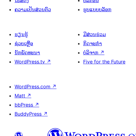
ໂຮສຕິງ
ປລັກອິນ
ຄວາມເປັນສ່ວນຕົວ
ຮູບແບບບລັອກ
ຮຽນຮູ້
ມີສ່ວນຮ່ວມ
ຊ່ວຍເຫຼືອ
ກິດຈະກຳ
ນັກພັດທະນາ
ບໍລິຈາກ
↗
WordPress.tv
↗
Five for the Future
WordPress.com
↗
Matt
↗
bbPress
↗
BuddyPress
↗