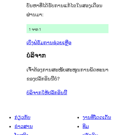
ບັນຫາທີ່ໄດ້ຮັບການແກ້ໄຂໃນສອງເດືອນ
ລາຍການ
6
ຜ່ານມາ:
ລາຍການ
1 ຈາກ 1
ເບິ່ງຟໍຣັມການຊ່ວຍເຫຼືອ
ບໍລິຈາກ
ເຈົ້າຕ້ອງການສະໜັບສະໜູນການພັດທະນາ
ຂອງປລັກອິນນີ້ບໍ່?
ບໍລິຈາກໃຫ້ປລັກອິນນີ້
ກ່ຽວກັບ
ງານທີ່ໂດດເດັ່ນ
ຂ່າວສານ
ທີມ