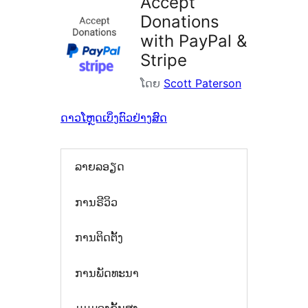
Accept
Donations
with PayPal &
Stripe
ໂດຍ
Scott Paterson
ດາວໂຫຼດ
ເບິ່ງຕົວຢ່າງສົດ
ລາຍລອຽດ
ການຣີວິວ
ການຕິດຕັ້ງ
ການພັດທະນາ