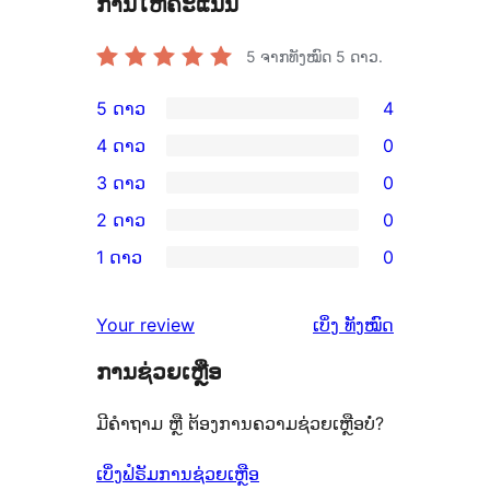
ການໃຫ້ຄະແນນ
5
ຈາກທັງໝົດ 5 ດາວ.
5 ດາວ
4
ການ
4 ດາວ
0
ວິຈານ
ການ
3 ດາວ
0
5
ວິຈານ
ການ
2 ດາວ
0
ດາວ
4
ວິຈານ
ການ
ຈຳນວນ
1 ດາວ
0
ດາວ
3
ວິຈານ
ການ
4
ຈຳນວນ
ດາວ
2
ວິຈານ
ລາຍການ
ຄຳ
0
Your review
ເບິ່ງ
ທັງໝົດ
ຈຳນວນ
ດາວ
1
ຄິດ
ລາຍການ
0
ຈຳນວນ
ການຊ່ວຍເຫຼືອ
ດາວ
ເຫັນ
ລາຍການ
0
ຈຳນວນ
ມີຄຳຖາມ ຫຼື ຕ້ອງການຄວາມຊ່ວຍເຫຼືອບໍ່?
ລາຍການ
0
ລາຍການ
ເບິ່ງຟໍຣັມການຊ່ວຍເຫຼືອ