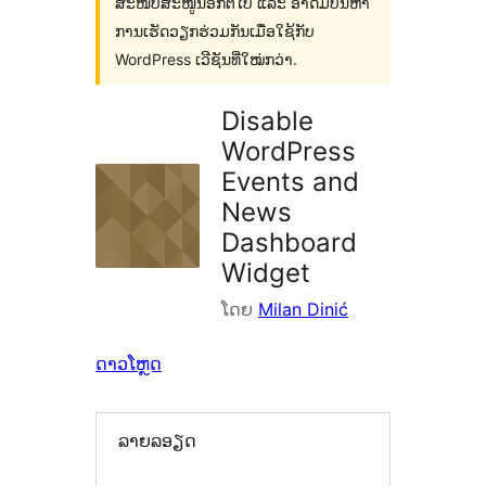
ສະໜັບສະໜູນອີກຕໍ່ໄປ ແລະ ອາດມີບັນຫາ
ການເຮັດວຽກຮ່ວມກັນເມື່ອໃຊ້ກັບ
WordPress ເວີຊັນທີ່ໃໝ່ກວ່າ.
Disable
WordPress
Events and
News
Dashboard
Widget
ໂດຍ
Milan Dinić
ດາວໂຫຼດ
ລາຍລອຽດ