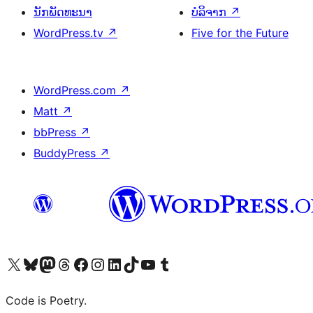
ນັກພັດທະນາ
ບໍລິຈາກ
↗
WordPress.tv
↗
Five for the Future
WordPress.com
↗
Matt
↗
bbPress
↗
BuddyPress
↗
ຢ້ຽມຊົມບັນຊີ X (ຊື່ເກົ່າ Twitter) ຂອງພວກເຮົາ
ຢ້ຽມຊົມບັນຊີ Bluesky ຂອງພວກເຮົາ
ຢ້ຽມຊົມບັນຊີ Mastodon ຂອງພວກເຮົາ
ຢ້ຽມຊົມບັນຊີ Threads ຂອງພວກເຮົາ
ຢ້ຽມຊົມໜ້າ Facebook ຂອງພວກເຮົາ
ຢ້ຽມຊົມບັນຊີ Instagram ຂອງພວກເຮົາ
ຢ້ຽມຊົມບັນຊີ LinkedIn ຂອງພວກເຮົາ
ຢ້ຽມຊົມບັນຊີ TikTok ຂອງພວກເຮົາ
ຢ້ຽມຊົມຊ່ອງ YouTube ຂອງພວກເຮົາ
ຢ້ຽມຊົມບັນຊີ Tumblr ຂອງພວກເຮົາ
Code is Poetry.