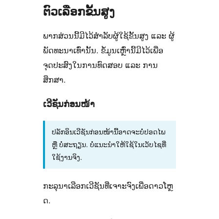
ຕົວເລືອກຂັ້ນສູງ
ພາກສ່ວນນີ້ມີໄວ້ສຳລັບຜູ້ໃຊ້ຂັ້ນສູງ ແລະ ຜູ້
ພັດທະນາເທົ່ານັ້ນ. ຂໍ້ມູນເຫຼົ່ານີ້ມີໄວ້ເພື່ອ
ຈຸດປະສົງໃນການທົດສອບ ແລະ ການ
ສຶກສາ.
ເວີຊັນກ່ອນໜ້າ
ປລັກອິນເວີຊັນກ່ອນໜ້ານີ້ອາດຈະບໍ່ປອດໄພ
ຫຼື ບໍ່ສະຖຽນ. ບໍ່ແນະນຳໃຫ້ໃຊ້ໃນເວັບໄຊທີ່
ໃຊ້ງານຈິງ.
ກະລຸນາເລືອກເວີຊັນທີ່ເຈາະຈົງເພື່ອດາວໂຫຼ
ດ.