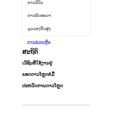
ການຣີວິວ
ການພັດທະນາ
ມຸມມອງຂັ້ນສູງ
ການຊ່ວຍເຫຼືອ
ສະຖິຕິ
ເວີຊັນທີ່ໃຊ້ງານຢູ່
ຍອດດາວໂຫຼດຕໍ່ມື້
ປະຫວັດການດາວໂຫຼດ