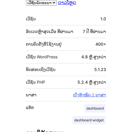
ດາວໂຫຼດ
ຂໍ້ມູນ
ເວີຊັນ
1.0
ກຳກັບ
(Meta)
ອັບເດດຫຼ້າສຸດເມື່ອ
ທີ່ຜ່ານມາ
7 ປີ
ທີ່ຜ່ານມາ
ການຕິດຕັ້ງທີ່ໃຊ້ງານຢູ່
400+
ເວີຊັນ WordPress
4.8 ຫຼື ສູງກວ່າ
ທົດສອບເຖິງເວີຊັນ
5.1.23
ເວີຊັນ PHP
5.2.4 ຫຼື ສູງກວ່າ
ພາສາ
ເບິ່ງທັງໝົດ 2 ພາສາ
ແທັກ
dashboard
dashboard widget