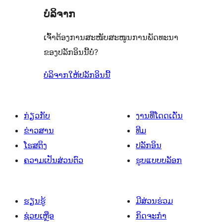
ບໍລິຈາກ
ເຈົ້າຕ້ອງການສະໜັບສະໜູນການພັດທະນາ
ຂອງປລັກອິນນີ້ບໍ່?
ບໍລິຈາກໃຫ້ປລັກອິນນີ້
ກ່ຽວກັບ
ງານທີ່ໂດດເດັ່ນ
ຂ່າວສານ
ທີມ
ໂຮສຕິງ
ປລັກອິນ
ຄວາມເປັນສ່ວນຕົວ
ຮູບແບບບລັອກ
ຮຽນຮູ້
ມີສ່ວນຮ່ວມ
ຊ່ວຍເຫຼືອ
ກິດຈະກຳ