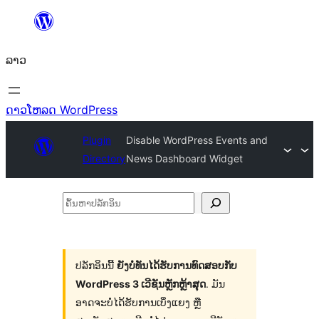
ຂ້າມ
ໄປ
ລາວ
ທີ່
ເນື້ອຫາ
ດາວໂຫລດ WordPress
Plugin
Disable WordPress Events and
Directory
News Dashboard Widget
ຄົ້ນ
ຫາ
ປ
ລັກ
ປລັກອິນນີ້
ຍັງບໍ່ທັນໄດ້ຮັບການທົດສອບກັບ
WordPress 3 ເວີຊັນຫຼັກຫຼ້າສຸດ
. ມັນ
ອິນ
ອາດຈະບໍ່ໄດ້ຮັບການເບິ່ງແຍງ ຫຼື