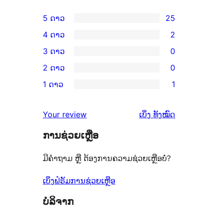
5 ດາວ
25
ການ
4 ດາວ
2
ວິຈານ
ການ
3 ດາວ
0
5
ວິຈານ
ການ
2 ດາວ
0
ດາວ
4
ວິຈານ
ການ
ຈຳນວນ
1 ດາວ
1
ດາວ
3
ວິຈານ
ການ
25
ຈຳນວນ
ດາວ
2
ວິຈານ
ລາຍການ
ຄຳ
2
Your review
ເບິ່ງ
ທັງໝົດ
ຈຳນວນ
ດາວ
1
ຄິດ
ລາຍການ
0
ຈຳນວນ
ການຊ່ວຍເຫຼືອ
ດາວ
ເຫັນ
ລາຍການ
0
ຈຳນວນ
ມີຄຳຖາມ ຫຼື ຕ້ອງການຄວາມຊ່ວຍເຫຼືອບໍ່?
ລາຍການ
1
ລາຍການ
ເບິ່ງຟໍຣັມການຊ່ວຍເຫຼືອ
ບໍລິຈາກ