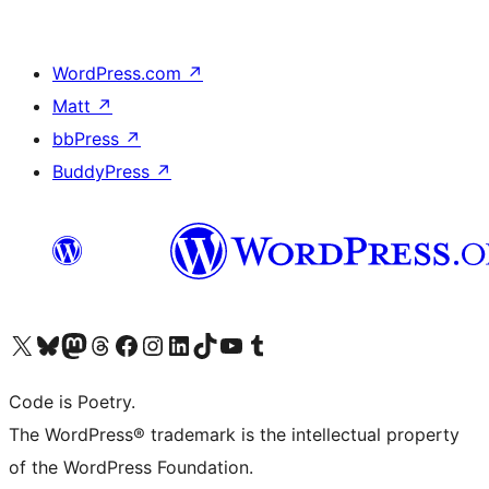
WordPress.com
↗
Matt
↗
bbPress
↗
BuddyPress
↗
ຢ້ຽມຊົມບັນຊີ X (ຊື່ເກົ່າ Twitter) ຂອງພວກເຮົາ
ຢ້ຽມຊົມບັນຊີ Bluesky ຂອງພວກເຮົາ
ຢ້ຽມຊົມບັນຊີ Mastodon ຂອງພວກເຮົາ
ຢ້ຽມຊົມບັນຊີ Threads ຂອງພວກເຮົາ
ຢ້ຽມຊົມໜ້າ Facebook ຂອງພວກເຮົາ
ຢ້ຽມຊົມບັນຊີ Instagram ຂອງພວກເຮົາ
ຢ້ຽມຊົມບັນຊີ LinkedIn ຂອງພວກເຮົາ
ຢ້ຽມຊົມບັນຊີ TikTok ຂອງພວກເຮົາ
ຢ້ຽມຊົມຊ່ອງ YouTube ຂອງພວກເຮົາ
ຢ້ຽມຊົມບັນຊີ Tumblr ຂອງພວກເຮົາ
Code is Poetry.
The WordPress® trademark is the intellectual property
of the WordPress Foundation.