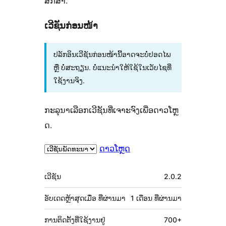
ສຶກສາ.
ເວີຊັນກ່ອນໜ້າ
ປລັກອິນເວີຊັນກ່ອນໜ້ານີ້ອາດຈະບໍ່ປອດໄພ
ຫຼື ບໍ່ສະຖຽນ. ບໍ່ແນະນຳໃຫ້ໃຊ້ໃນເວັບໄຊທີ່
ໃຊ້ງານຈິງ.
ກະລຸນາເລືອກເວີຊັນທີ່ເຈາະຈົງເພື່ອດາວໂຫຼ
ດ.
ດາວໂຫຼດ
ຂໍ້ມູນ
ເວີຊັນ
2.0.2
ກຳກັບ
(Meta)
ອັບເດດຫຼ້າສຸດເມື່ອ
ທີ່ຜ່ານມາ
1 ເດືອນ
ທີ່ຜ່ານມາ
ການຕິດຕັ້ງທີ່ໃຊ້ງານຢູ່
700+