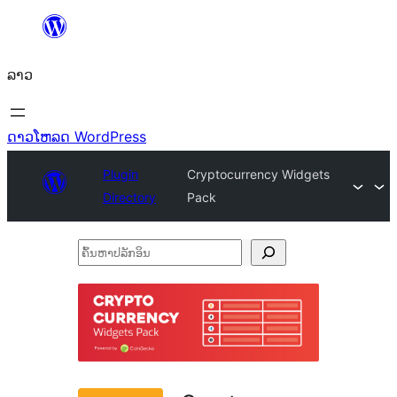
ຂ້າມ
ໄປ
ລາວ
ທີ່
ເນື້ອຫາ
ດາວໂຫລດ WordPress
Plugin
Cryptocurrency Widgets
Directory
Pack
ຄົ້ນ
ຫາ
ປ
ລັກ
ອິນ