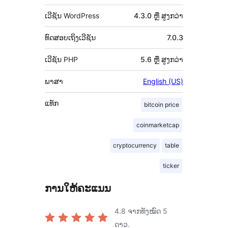
ເວີຊັນ WordPress
4.3.0 ຫຼື ສູງກວ່າ
ທົດສອບເຖິງເວີຊັນ
7.0.3
ເວີຊັນ PHP
5.6 ຫຼື ສູງກວ່າ
ພາສາ
English (US)
ແທັກ
bitcoin price
coinmarketcap
cryptocurrency
table
ticker
ການໃຫ້ຄະແນນ
4.8
ຈາກທັງໝົດ 5
ດາວ.