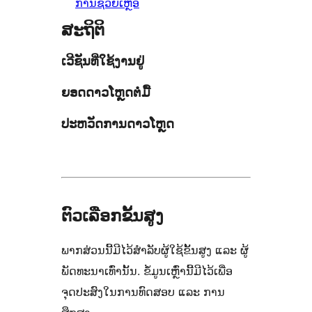
ການຊ່ວຍເຫຼືອ
ສະຖິຕິ
ເວີຊັນທີ່ໃຊ້ງານຢູ່
ຍອດດາວໂຫຼດຕໍ່ມື້
ປະຫວັດການດາວໂຫຼດ
ຕົວເລືອກຂັ້ນສູງ
ພາກສ່ວນນີ້ມີໄວ້ສຳລັບຜູ້ໃຊ້ຂັ້ນສູງ ແລະ ຜູ້
ພັດທະນາເທົ່ານັ້ນ. ຂໍ້ມູນເຫຼົ່ານີ້ມີໄວ້ເພື່ອ
ຈຸດປະສົງໃນການທົດສອບ ແລະ ການ