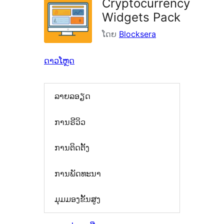
Cryptocurrency
Widgets Pack
ໂດຍ
Blocksera
ດາວໂຫຼດ
ລາຍລອຽດ
ການຣີວິວ
ການຕິດຕັ້ງ
ການພັດທະນາ
ມຸມມອງຂັ້ນສູງ