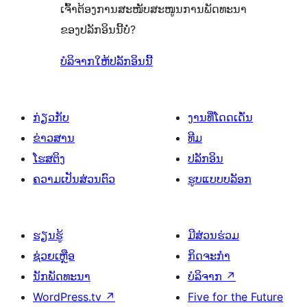
ເຈົ້າຕ້ອງການສະໜັບສະໜູນການພັດທະນາ
ຂອງປລັກອິນນີ້ບໍ່?
ບໍລິຈາກໃຫ້ປລັກອິນນີ້
ກ່ຽວກັບ
ງານທີ່ໂດດເດັ່ນ
ຂ່າວສານ
ທີມ
ໂຮສຕິງ
ປລັກອິນ
ຄວາມເປັນສ່ວນຕົວ
ຮູບແບບບລັອກ
ຮຽນຮູ້
ມີສ່ວນຮ່ວມ
ຊ່ວຍເຫຼືອ
ກິດຈະກຳ
ນັກພັດທະນາ
ບໍລິຈາກ
↗
WordPress.tv
↗
Five for the Future