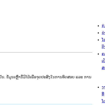
ກ
ຂ
ໂ
ຕິ
ຄ
ເປ
ສ
ນັ້ນ. ຂໍ້ມູນເຫຼົ່ານີ້ມີໄວ້ເພື່ອຈຸດປະສົງໃນການທົດສອບ ແລະ ການ
ງ
ທີ່
ໂ