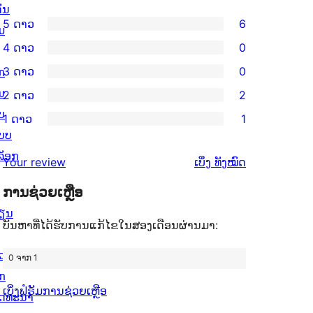
ັ່ນ
5 ດາວ
6
ມ
ການ
4 ດາວ
0
ວິຈານ
ການ
3 ດາວ
0
ກ
5
ວິຈານ
ການ
ນ
2 ດາວ
2
ດາວ
4
ວິຈານ
ການ
ບ
ຈຳນວນ
1 ດາວ
1
ດາວ
3
ວິຈານ
ການ
ບບ
6
ຈຳນວນ
ດາວ
2
ວິຈານ
ລັອກ
ລາຍການ
ຄຳ
0
Your review
ເບິ່ງ
ທັງໝົດ
ຈຳນວນ
ດາວ
1
ຄິດ
ລາຍການ
0
ຈຳນວນ
ການຊ່ວຍເຫຼືອ
ດາວ
ເຫັນ
ລາຍການ
2
ຈຳນວນ
ຽນ
ບັນຫາທີ່ໄດ້ຮັບການແກ້ໄຂໃນສອງເດືອນຜ່ານມາ:
ລາຍການ
1
ລາຍການ
ວຍເຫຼືອ
0 ຈາກ 1
ັກ
ເບິ່ງຟໍຣັມການຊ່ວຍເຫຼືອ
ັດທະນາ