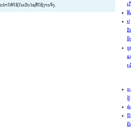
ເດ
ນະນຳໃຫ້ໃຊ້ໃນເວັບໄຊທີ່ໃຊ້ງານຈິງ.
ທີ
ປ
ລັ
ອິ
ຮູ
ແ
ບ
ຮ
ຮູ້
ຊ່
ນ
ພ