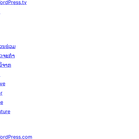
ordPress.tv
↗
່ວນຮ່ວມ
ິດຈະກຳ
ໍລິຈາກ
↗
ive
or
he
uture
ordPress.com