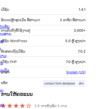
ຂໍ້ມູນ
ເວີຊັນ
1.4.1
ກຳກັບ
(Meta)
ອັບເດດຫຼ້າສຸດເມື່ອ
ທີ່ຜ່ານມາ
2 ອາທິດ
ທີ່ຜ່ານມາ
່ຽວກັບ
ການຕິດຕັ້ງທີ່ໃຊ້ງານຢູ່
3,000+
່າວສານ
ຮສ
ເວີຊັນ WordPress
5.0 ຫຼື ສູງກວ່າ
ງ
ທົດສອບເຖິງເວີຊັນ
7.0.2
ວາມ
ເວີຊັນ PHP
7.0 ຫຼື ສູງກວ່າ
ັນ
່ວນຕົວ
ພາສາ
English (US)
ແທັກ
contact form database
divi
ານ
ການໃຫ້ຄະແນນ
ດດ
3.9
ຈາກທັງໝົດ 5 ດາວ.