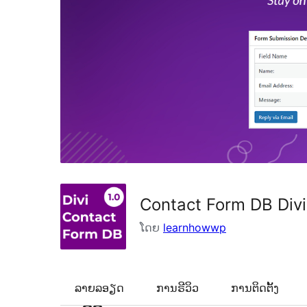
Contact Form DB Divi
ໂດຍ
learnhowwp
ລາຍລອຽດ
ການຣີວິວ
ການຕິດຕັ້ງ