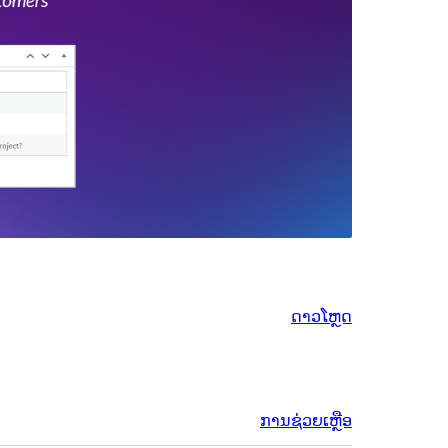
ດາວໂຫຼດ
ການຊ່ວຍເຫຼືອ