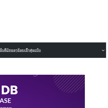
ກອິນ
ທີ່ມັກຂອງຂ້ອຍ
ເຂົ້າສູ່ລະບົບ