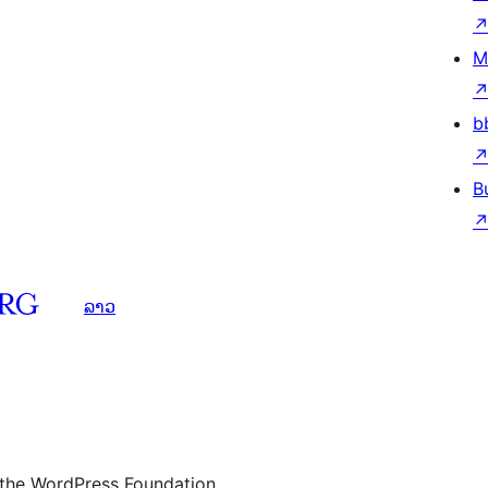
M
b
B
ລາວ
 the WordPress Foundation.