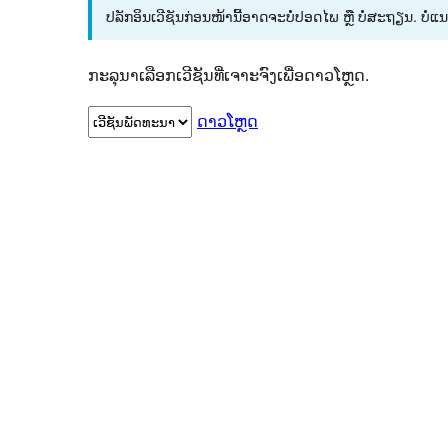
ປລັກອິນເວີຊັນກ່ອນໜ້ານີ້ອາດຈະບໍ່ປອດໄພ ຫຼື ບໍ່ສະຖຽນ. ບໍ່ແ
ກະລຸນາເລືອກເວີຊັນທີ່ເຈາະຈົງເພື່ອດາວໂຫຼດ.
ດາວໂຫຼດ