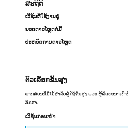
ສະຖິຕິ
ເວີຊັນທີ່ໃຊ້ງານຢູ່
ຍອດດາວໂຫຼດຕໍ່ມື້
ປະຫວັດການດາວໂຫຼດ
ຕົວເລືອກຂັ້ນສູງ
ພາກສ່ວນນີ້ມີໄວ້ສຳລັບຜູ້ໃຊ້ຂັ້ນສູງ ແລະ ຜູ້ພັດທະນາເທົ່າ
ສຶກສາ.
ເວີຊັນກ່ອນໜ້າ