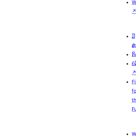
W
ມີ
ສ
ກ
ບ
F
f
t
F
W