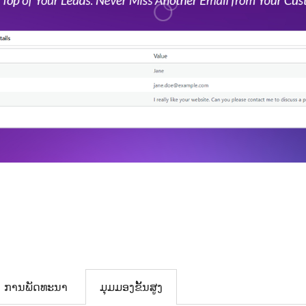
ການພັດທະນາ
ມຸມມອງຂັ້ນສູງ