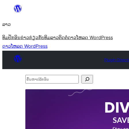
ຂ້າມ
ໄປ
ລາວ
ທີ່
ເນື້ອຫາ
ທິມ
ປັກອິນ
ຂ່າວ
ກ່ຽວກັບ
ທິມລາວ
ຕິດຕໍ່
ດາວໂຫລດ WordPress
ດາວໂຫລດ WordPress
Plugin Direct
ຄົ້ນ
ຫາ
ປ
ລັກ
ອິນ