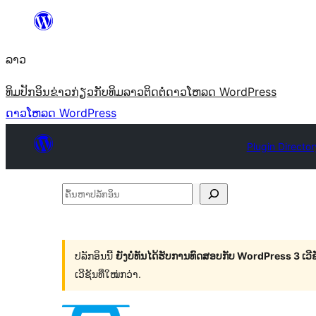
ຂ້າມ
ໄປ
ລາວ
ທີ່
ເນື້ອຫາ
ທິມ
ປັກອິນ
ຂ່າວ
ກ່ຽວກັບ
ທິມລາວ
ຕິດຕໍ່
ດາວໂຫລດ WordPress
ດາວໂຫລດ WordPress
Plugin Director
ຄົ້ນ
ຫາ
ປ
ລັກ
ປລັກອິນນີ້
ຍັງບໍ່ທັນໄດ້ຮັບການທົດສອບກັບ WordPress 3 ເວີຊັ
ເວີຊັນທີ່ໃໝ່ກວ່າ.
ອິນ