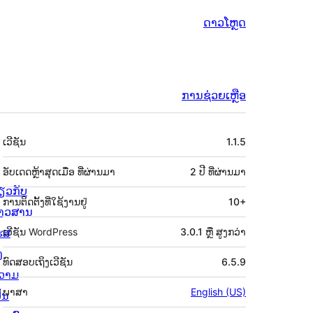
ດາວໂຫຼດ
ການຊ່ວຍເຫຼືອ
ຂໍ້ມູນ
ເວີຊັນ
1.1.5
ກຳກັບ
(Meta)
ອັບເດດຫຼ້າສຸດເມື່ອ
ທີ່ຜ່ານມາ
2 ປີ
ທີ່ຜ່ານມາ
່ຽວກັບ
ການຕິດຕັ້ງທີ່ໃຊ້ງານຢູ່
10+
່າວສານ
ຮສ
ເວີຊັນ WordPress
3.0.1 ຫຼື ສູງກວ່າ
ງ
ທົດສອບເຖິງເວີຊັນ
6.5.9
ວາມ
ພາສາ
English (US)
ັນ