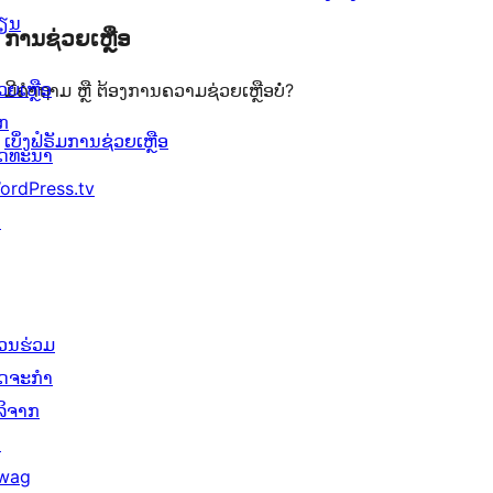
1
ຽນ
ຄິດ
ລາຍການ
0
ຈຳນວນ
ການຊ່ວຍເຫຼືອ
ດາວ
ເຫັນ
ລາຍການ
0
ຈຳນວນ
ວຍເຫຼືອ
ມີຄຳຖາມ ຫຼື ຕ້ອງການຄວາມຊ່ວຍເຫຼືອບໍ່?
ລາຍການ
0
ັກ
ລາຍການ
ເບິ່ງຟໍຣັມການຊ່ວຍເຫຼືອ
ັດທະນາ
ordPress.tv
↗
່ວນຮ່ວມ
ິດຈະກຳ
ໍລິຈາກ
↗
wag