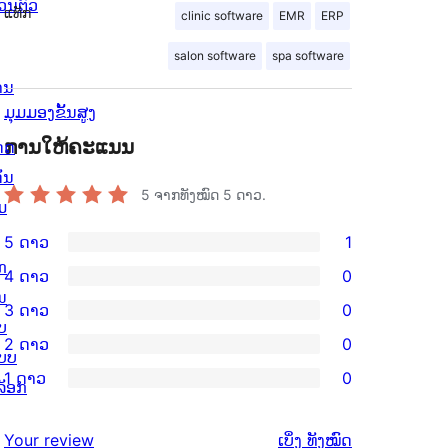
່ວນຕົວ
ແທັກ
clinic software
EMR
ERP
salon software
spa software
ານ
ມຸມມອງຂັ້ນສູງ
ການໃຫ້ຄະແນນ
ດດ
ັ່ນ
5
ຈາກທັງໝົດ 5 ດາວ.
ມ
5 ດາວ
1
ການ
ກ
4 ດາວ
0
ວິຈານ
ການ
ນ
3 ດາວ
0
5
ວິຈານ
ການ
ບ
2 ດາວ
0
ດາວ
4
ວິຈານ
ບບ
ການ
ຈຳນວນ
1 ດາວ
0
ດາວ
3
ລັອກ
ວິຈານ
ການ
1
ຈຳນວນ
ດາວ
2
ວິຈານ
ລາຍການ
ຄຳ
0
Your review
ເບິ່ງ
ທັງໝົດ
ຈຳນວນ
ດາວ