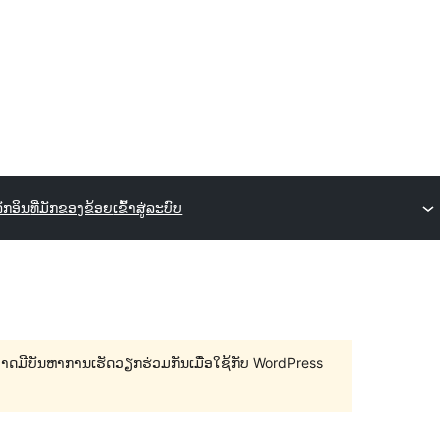
ລັກອິນ
ທີ່ມັກຂອງຂ້ອຍ
ເຂົ້າສູ່ລະບົບ
 ອາດມີບັນຫາການເຮັດວຽກຮ່ວມກັນເມື່ອໃຊ້ກັບ WordPress