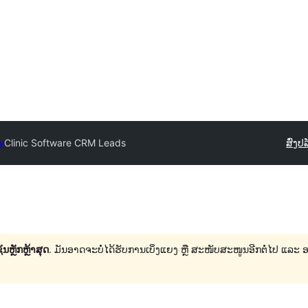
y
Clinic Software CRM Leads
ສົ່ງປ
ນຫຼັກຫຼ້າສຸດ
. ມັນອາດຈະບໍ່ໄດ້ຮັບການເບິ່ງແຍງ ຫຼື ສະໜັບສະໜູນອີກຕໍ່ໄປ ແລະ