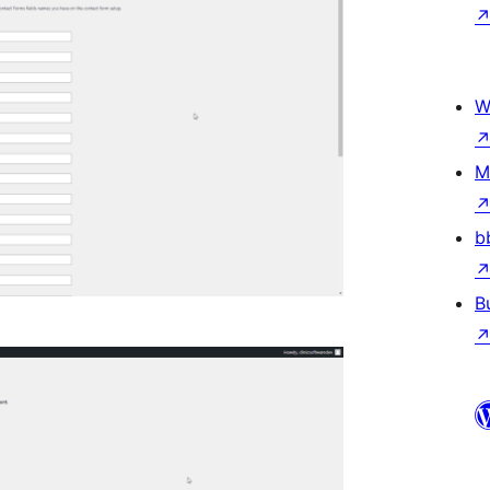
W
M
b
B