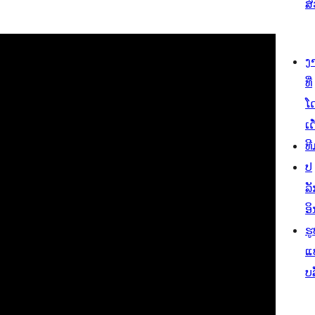
ສ
ງ
ທີ່
ໂ
ເດ
ທີ
ປ
ລັ
ອິ
ຮູ
ແ
ບ