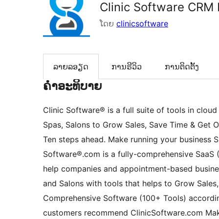
Clinic Software CRM
ໂດຍ
clinicsoftware
ລາຍລອຽດ
ການຣີວິວ
ການຕິດຕັ້ງ
ຄຳອະທິບາຍ
Clinic Software® is a full suite of tools in clou
Spas, Salons to Grow Sales, Save Time & Get O
Ten steps ahead. Make running your business Smar
Software®.com is a fully-comprehensive SaaS (
help companies and appointment-based business
and Salons with tools that helps to Grow Sales
Comprehensive Software (100+ Tools) accordin
customers recommend ClinicSoftware.com Make 