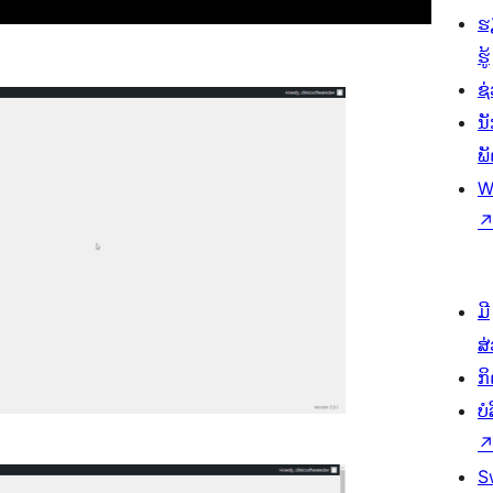
ຮ
ຮູ້
ຊ່
ນ
ພ
W
ມີ
ສ
ກ
ບ
S