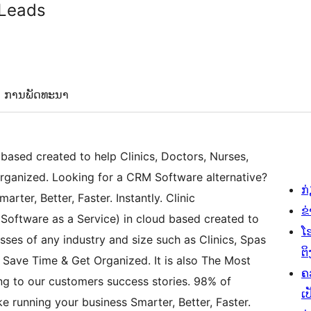
 Leads
ການພັດທະນາ
d based created to help Clinics, Doctors, Nurses,
rganized. Looking for a CRM Software alternative?
ກ
ter, Better, Faster. Instantly. Clinic
ຂ
Software as a Service) in cloud based created to
ໂ
es of any industry and size such as Clinics, Spas
ຕິ
, Save Time & Get Organized. It is also The Most
ຄ
g to our customers success stories. 98% of
ເປ
running your business Smarter, Better, Faster.