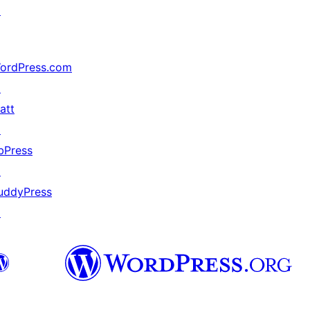
↗
ordPress.com
↗
att
↗
bPress
↗
uddyPress
↗