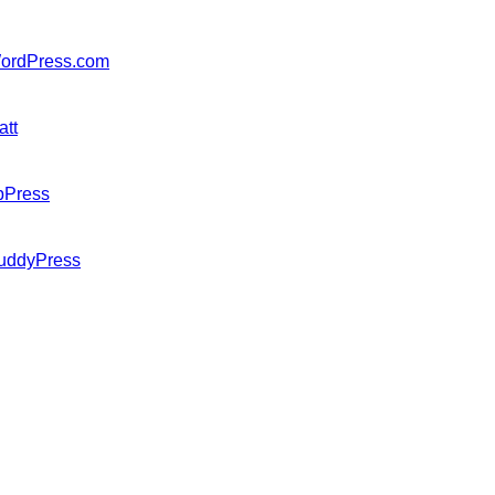
ordPress.com
att
bPress
uddyPress