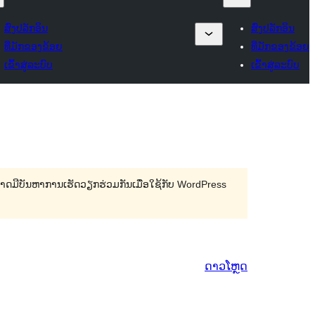
ສົ່ງປລັກອິນ
ສົ່ງປລັກອິນ
ທີ່ມັກຂອງຂ້ອຍ
ທີ່ມັກຂອງຂ້ອຍ
ເຂົ້າສູ່ລະບົບ
ເຂົ້າສູ່ລະບົບ
 ອາດມີບັນຫາການເຮັດວຽກຮ່ວມກັນເມື່ອໃຊ້ກັບ WordPress
ດາວໂຫຼດ