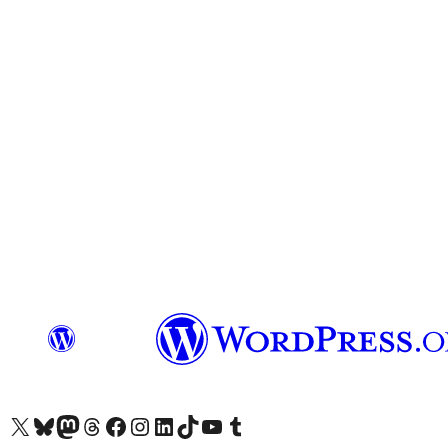
ຢ້ຽມຊົມບັນຊີ X (ຊື່ເກົ່າ Twitter) ຂອງພວກເຮົາ
ຢ້ຽມຊົມບັນຊີ Bluesky ຂອງພວກເຮົາ
ຢ້ຽມຊົມບັນຊີ Mastodon ຂອງພວກເຮົາ
ຢ້ຽມຊົມບັນຊີ Threads ຂອງພວກເຮົາ
ຢ້ຽມຊົມໜ້າ Facebook ຂອງພວກເຮົາ
ຢ້ຽມຊົມບັນຊີ Instagram ຂອງພວກເຮົາ
ຢ້ຽມຊົມບັນຊີ LinkedIn ຂອງພວກເຮົາ
ຢ້ຽມຊົມບັນຊີ TikTok ຂອງພວກເຮົາ
ຢ້ຽມຊົມຊ່ອງ YouTube ຂອງພວກເຮົາ
ຢ້ຽມຊົມບັນຊີ Tumblr ຂອງພວກເຮົາ