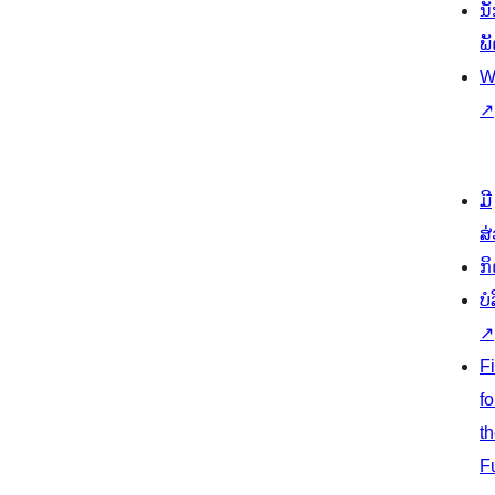
ນ
ພ
W
↗
ມີ
ສ
ກ
ບ
↗
F
fo
t
F