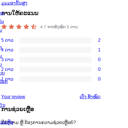
ມຸມມອງຂັ້ນສູງ
ການໃຫ້ຄະແນນ
ດດ
ັ່ນ
4.7
ຈາກທັງໝົດ 5 ດາວ.
ມ
5 ດາວ
2
ການ
ກ
4 ດາວ
1
ວິຈານ
ການ
ນ
3 ດາວ
0
5
ວິຈານ
ການ
ບ
2 ດາວ
0
ດາວ
4
ວິຈານ
ບບ
ການ
ຈຳນວນ
1 ດາວ
0
ດາວ
3
ລັອກ
ວິຈານ
ການ
2
ຈຳນວນ
ດາວ
2
ວິຈານ
ລາຍການ
ຄຳ
1
Your review
ເບິ່ງ
ທັງໝົດ
ຈຳນວນ
ດາວ
1
ຽນ
ຄິດ
ລາຍການ
0
ຈຳນວນ
ການຊ່ວຍເຫຼືອ
ດາວ
ເຫັນ
ລາຍການ
0
ຈຳນວນ
ວຍເຫຼືອ
ມີຄຳຖາມ ຫຼື ຕ້ອງການຄວາມຊ່ວຍເຫຼືອບໍ່?
ລາຍການ
0