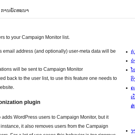
ການພັດທະນາ
s to your Campaign Monitor list.
 email address (and optionally) user-meta data will be
ກ
ຂ
ations will be sent to Campaign Monitor
ໂ
back to the user list, to use this feature one needs to
ຕິ
ebsite.
ຄ
ເປ
nization plugin
ສ
 adds WordPress users to Campaign Monitor, but it
 instance, it also removes users from the Campaign
ງ