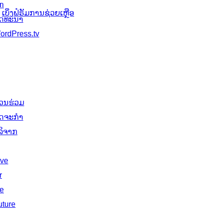
ັກ
ລາຍການ
ເບິ່ງຟໍຣັມການຊ່ວຍເຫຼືອ
ັດທະນາ
ordPress.tv
່ວນຮ່ວມ
ິດຈະກຳ
ໍລິຈາກ
ive
r
he
uture