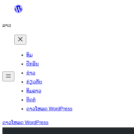
ຂ້າມ
ໄປ
ລາວ
ທີ່
ເນື້ອຫາ
ທິມ
ປັກອິນ
ຂ່າວ
ກ່ຽວກັບ
ທິມລາວ
ຕິດຕໍ່
ດາວໂຫລດ WordPress
ດາວໂຫລດ WordPress