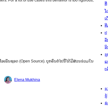
rs. For a lot of use cases this behavior is too rigorous,
ທີ່
ໂ
ເດ
ທີ
ປ
ລັ
ອິ
ຮູ
ເພັນຊອດ (Open Source). ບຸກຄົນຕໍ່ໄປນີ້ໄດ້ມີສ່ວນຮ່ວມໃນ
ແ
ບ
Elena Mukhina
ຮ
ຮູ້
ຊ່