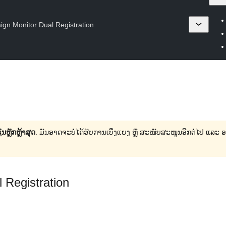
gn Monitor Dual Registration
ນຫຼັກຫຼ້າສຸດ
. ມັນອາດຈະບໍ່ໄດ້ຮັບການເບິ່ງແຍງ ຫຼື ສະໜັບສະໜູນອີກຕໍ່ໄປ ແລະ
 Registration