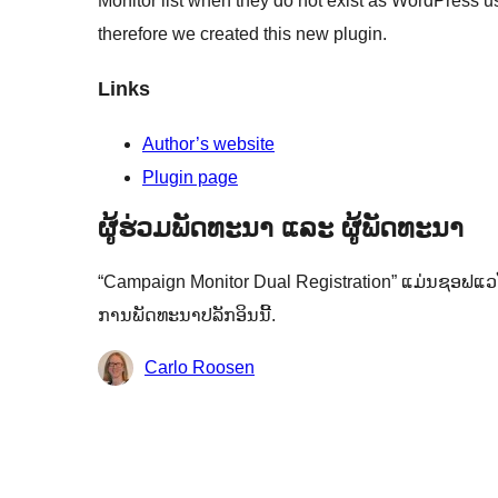
Monitor list when they do not exist as WordPress use
therefore we created this new plugin.
Links
Author’s website
Plugin page
ຜູ້ຮ່ວມພັດທະນາ ແລະ ຜູ້ພັດທະນາ
“Campaign Monitor Dual Registration” ແມ່ນຊອຟແວໂອ
ການພັດທະນາປລັກອິນນີ້.
ຜູ້
Carlo Roosen
ຮ່ວມ
ພັດທະນາ