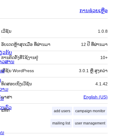
ການຊ່ວຍເຫຼືອ
ຂໍ້ມູນ
ເວີຊັນ
1.0.8
ກຳກັບ
(Meta)
ອັບເດດຫຼ້າສຸດເມື່ອ
ທີ່ຜ່ານມາ
12 ປີ
ທີ່ຜ່ານມາ
່ຽວກັບ
ການຕິດຕັ້ງທີ່ໃຊ້ງານຢູ່
10+
່າວສານ
ຮສ
ເວີຊັນ WordPress
3.0.1 ຫຼື ສູງກວ່າ
ງ
ທົດສອບເຖິງເວີຊັນ
4.1.42
ວາມ
ພາສາ
English (US)
ັນ
່ວນຕົວ
ແທັກ
add users
campaign monitor
mailing list
user management
ານ