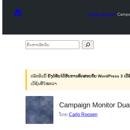
Plugin Directory
Campai
ຄົ້ນ
ຫາ
ປ
ລັກ
ປລັກອິນນີ້
ຍັງບໍ່ທັນໄດ້ຮັບການທົດສອບກັບ WordPress 3 ເວີຊັ
ອິນ
ເວີຊັນທີ່ໃໝ່ກວ່າ.
Campaign Monitor Dual
ໂດຍ
Carlo Roosen