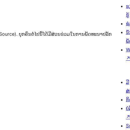
ຮ
ຮູ້
ຊ່
ນ
urce). ບຸກຄົນຕໍ່ໄປນີ້ໄດ້ມີສ່ວນຮ່ວມໃນການພັດທະນາປລັກ
ພ
W
ມີ
ສ
ກ
ບ
S