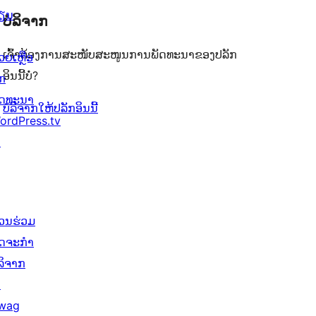
ຽນ
ບໍລິຈາກ
ເຈົ້າຕ້ອງການສະໜັບສະໜູນການພັດທະນາຂອງປລັກ
ວຍເຫຼືອ
ອິນນີ້ບໍ່?
ັກ
ັດທະນາ
ບໍລິຈາກໃຫ້ປລັກອິນນີ້
ordPress.tv
↗
່ວນຮ່ວມ
ິດຈະກຳ
ໍລິຈາກ
↗
wag