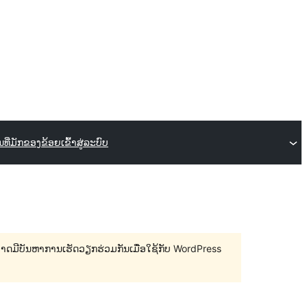
ິນ
ທີ່ມັກຂອງຂ້ອຍ
ເຂົ້າສູ່ລະບົບ
 ອາດມີບັນຫາການເຮັດວຽກຮ່ວມກັນເມື່ອໃຊ້ກັບ WordPress