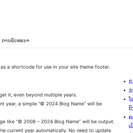
ການພັດທະນາ
 as a shortcode for use in your site theme footer.
ກ
ຂ
get it, even beyond multiple years.
ໂ
rrent year, a simple “© 2024 Blog Name” will be
ຕິ
ຄ
ange like “© 2008 – 2024 Blog Name” will be output.
ເປ
 the current year automatically. No need to update