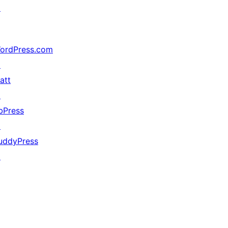
↗
ordPress.com
↗
att
↗
bPress
↗
uddyPress
↗