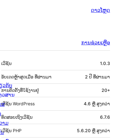
ດາວໂຫຼດ
ການຊ່ວຍເຫຼືອ
ຂໍ້ມູນ
ເວີຊັນ
1.0.3
ກຳກັບ
(Meta)
ອັບເດດຫຼ້າສຸດເມື່ອ
ທີ່ຜ່ານມາ
2 ປີ
ທີ່ຜ່ານມາ
່ຽວກັບ
ການຕິດຕັ້ງທີ່ໃຊ້ງານຢູ່
20+
່າວສານ
ຮສ
ເວີຊັນ WordPress
4.6 ຫຼື ສູງກວ່າ
ງ
ທົດສອບເຖິງເວີຊັນ
6.7.6
ວາມ
ເວີຊັນ PHP
5.6.20 ຫຼື ສູງກວ່າ
ັນ