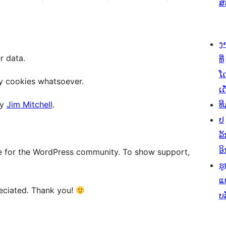
ສ
ງ
r data.
ທີ່
ໂ
ny cookies whatsoever.
ເດ
by
Jim Mitchell
.
ທີ
ປ
ລັ
ອິ
ove for the WordPress community. To show support,
ຮູ
ແ
reciated. Thank you!
ບ