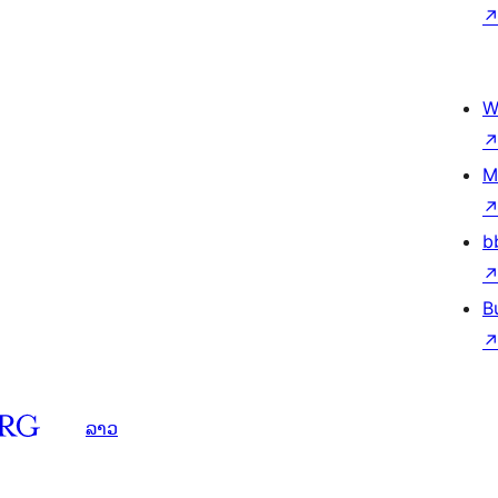
W
M
b
B
ລາວ