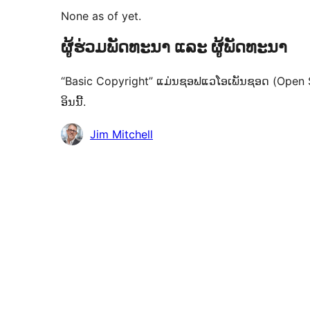
None as of yet.
ຜູ້ຮ່ວມພັດທະນາ ແລະ ຜູ້ພັດທະນາ
“Basic Copyright” ແມ່ນຊອຟແວໂອເພັນຊອດ (Open So
ອິນນີ້.
ຜູ້
Jim Mitchell
ຮ່ວມ
ພັດທະນາ