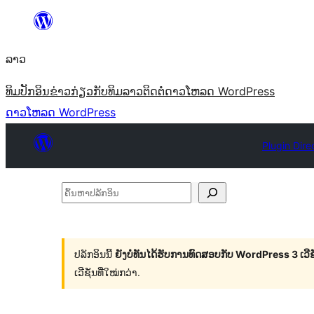
ຂ້າມ
ໄປ
ລາວ
ທີ່
ເນື້ອຫາ
ທິມ
ປັກອິນ
ຂ່າວ
ກ່ຽວກັບ
ທິມລາວ
ຕິດຕໍ່
ດາວໂຫລດ WordPress
ດາວໂຫລດ WordPress
Plugin Dire
ຄົ້ນ
ຫາ
ປ
ລັກ
ປລັກອິນນີ້
ຍັງບໍ່ທັນໄດ້ຮັບການທົດສອບກັບ WordPress 3 ເວີຊັ
ເວີຊັນທີ່ໃໝ່ກວ່າ.
ອິນ