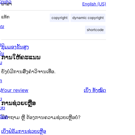
່ວນຕົວ
ພາສາ
English (US)
ແທັກ
copyright
dynamic copyright
ານ
shortcode
ດດ
ມຸມມອງຂັ້ນສູງ
ັ່ນ
ການໃຫ້ຄະແນນ
ມ
ຍັງບໍ່ມີການສົ່ງຄຳວິຈານເທື່ອ.
ກ
ນ
ຄຳ
Your review
ເບິ່ງ
ທັງໝົດ
ບ
ຄິດ
ການຊ່ວຍເຫຼືອ
ບບ
ເຫັນ
ລັອກ
ມີຄຳຖາມ ຫຼື ຕ້ອງການຄວາມຊ່ວຍເຫຼືອບໍ່?
ເບິ່ງຟໍຣັມການຊ່ວຍເຫຼືອ