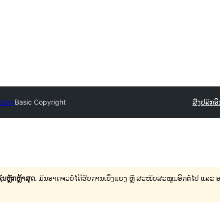
ctory
Basic Copyright
ສົ່ງປລັກອ
ນຫຼັກຫຼ້າສຸດ
. ມັນອາດຈະບໍ່ໄດ້ຮັບການເບິ່ງແຍງ ຫຼື ສະໜັບສະໜູນອີກຕໍ່ໄປ ແລະ