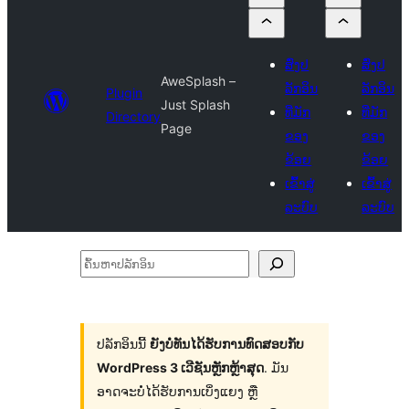
ສົ່ງປ
ສົ່ງປ
AweSplash –
ລັກອິນ
ລັກອິນ
Plugin
Just Splash
ທີ່ມັກ
ທີ່ມັກ
Directory
Page
ຂອງ
ຂອງ
ຂ້ອຍ
ຂ້ອຍ
ເຂົ້າສູ່
ເຂົ້າສູ່
ລະບົບ
ລະບົບ
ຄົ້ນ
ຫາ
ປ
ລັກ
ປລັກອິນນີ້
ຍັງບໍ່ທັນໄດ້ຮັບການທົດສອບກັບ
WordPress 3 ເວີຊັນຫຼັກຫຼ້າສຸດ
. ມັນ
ອິນ
ອາດຈະບໍ່ໄດ້ຮັບການເບິ່ງແຍງ ຫຼື