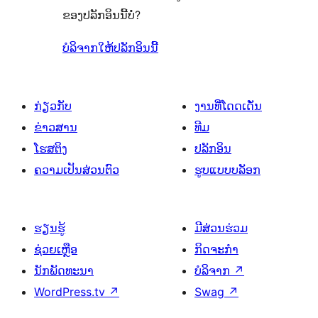
ຂອງປລັກອິນນີ້ບໍ່?
ບໍລິຈາກໃຫ້ປລັກອິນນີ້
ກ່ຽວກັບ
ງານທີ່ໂດດເດັ່ນ
ຂ່າວສານ
ທີມ
ໂຮສຕິງ
ປລັກອິນ
ຄວາມເປັນສ່ວນຕົວ
ຮູບແບບບລັອກ
ຮຽນຮູ້
ມີສ່ວນຮ່ວມ
ຊ່ວຍເຫຼືອ
ກິດຈະກຳ
ນັກພັດທະນາ
ບໍລິຈາກ
↗
WordPress.tv
↗
Swag
↗