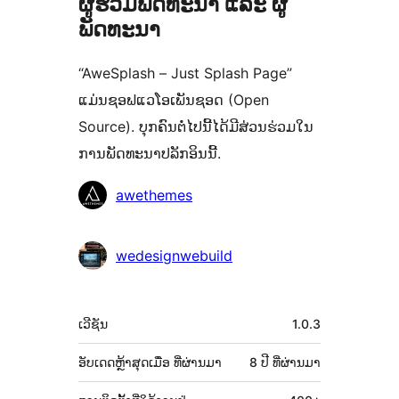
ຜູ້ຮ່ວມພັດທະນາ ແລະ ຜູ້
ພັດທະນາ
“AweSplash – Just Splash Page”
ແມ່ນຊອຟແວໂອເພັນຊອດ (Open
Source). ບຸກຄົນຕໍ່ໄປນີ້ໄດ້ມີສ່ວນຮ່ວມໃນ
ການພັດທະນາປລັກອິນນີ້.
ຜູ້
awethemes
ຮ່ວມ
ພັດທະນາ
wedesignwebuild
ຂໍ້ມູນ
ເວີຊັນ
1.0.3
ກຳກັບ
(Meta)
ອັບເດດຫຼ້າສຸດເມື່ອ
ທີ່ຜ່ານມາ
8 ປີ
ທີ່ຜ່ານມາ