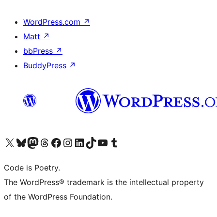
WordPress.com
↗
Matt
↗
bbPress
↗
BuddyPress
↗
ຢ້ຽມຊົມບັນຊີ X (ຊື່ເກົ່າ Twitter) ຂອງພວກເຮົາ
ຢ້ຽມຊົມບັນຊີ Bluesky ຂອງພວກເຮົາ
ຢ້ຽມຊົມບັນຊີ Mastodon ຂອງພວກເຮົາ
ຢ້ຽມຊົມບັນຊີ Threads ຂອງພວກເຮົາ
ຢ້ຽມຊົມໜ້າ Facebook ຂອງພວກເຮົາ
ຢ້ຽມຊົມບັນຊີ Instagram ຂອງພວກເຮົາ
ຢ້ຽມຊົມບັນຊີ LinkedIn ຂອງພວກເຮົາ
ຢ້ຽມຊົມບັນຊີ TikTok ຂອງພວກເຮົາ
ຢ້ຽມຊົມຊ່ອງ YouTube ຂອງພວກເຮົາ
ຢ້ຽມຊົມບັນຊີ Tumblr ຂອງພວກເຮົາ
Code is Poetry.
The WordPress® trademark is the intellectual property
of the WordPress Foundation.