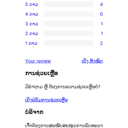
5 ດາວ
4
ການ
4 ດາວ
0
ວິຈານ
ການ
3 ດາວ
1
5
ວິຈານ
ການ
2 ດາວ
1
ດາວ
4
ວິຈານ
ການ
ຈຳນວນ
1 ດາວ
2
ດາວ
3
ວິຈານ
ການ
4
ຈຳນວນ
ດາວ
2
ວິຈານ
ລາຍການ
ຄຳ
0
Your review
ເບິ່ງ
ທັງໝົດ
ຈຳນວນ
ດາວ
1
ຄິດ
ລາຍການ
1
ຈຳນວນ
ການຊ່ວຍເຫຼືອ
ດາວ
ເຫັນ
ລາຍການ
1
ຈຳນວນ
ມີຄຳຖາມ ຫຼື ຕ້ອງການຄວາມຊ່ວຍເຫຼືອບໍ່?
ລາຍການ
2
ລາຍການ
ເບິ່ງຟໍຣັມການຊ່ວຍເຫຼືອ
ບໍລິຈາກ
ເຈົ້າຕ້ອງການສະໜັບສະໜູນການພັດທະນາ