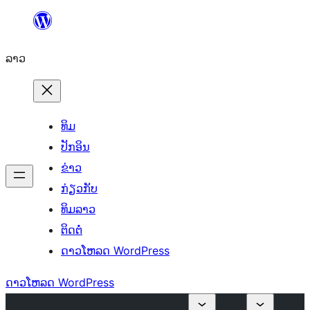
ຂ້າມ
ໄປ
ລາວ
ທີ່
ເນື້ອຫາ
ທິມ
ປັກອິນ
ຂ່າວ
ກ່ຽວກັບ
ທິມລາວ
ຕິດຕໍ່
ດາວໂຫລດ WordPress
ດາວໂຫລດ WordPress