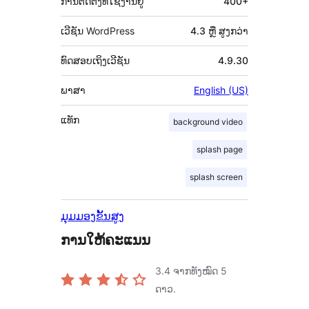
ການຕິດຕັ້ງທີ່ໃຊ້ງານຢູ່
400+
ເວີຊັນ WordPress
4.3 ຫຼື ສູງກວ່າ
ທົດສອບເຖິງເວີຊັນ
4.9.30
ພາສາ
English (US)
ແທັກ
background video
splash page
splash screen
ມຸມມອງຂັ້ນສູງ
ການໃຫ້ຄະແນນ
3.4
ຈາກທັງໝົດ 5
ດາວ.