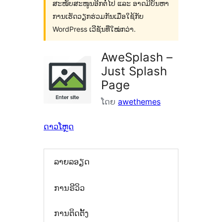
ສະໜັບສະໜູນອີກຕໍ່ໄປ ແລະ ອາດມີບັນຫາ
ການເຮັດວຽກຮ່ວມກັນເມື່ອໃຊ້ກັບ
WordPress ເວີຊັນທີ່ໃໝ່ກວ່າ.
AweSplash –
Just Splash
Page
ໂດຍ
awethemes
ດາວໂຫຼດ
ລາຍລອຽດ
ການຣີວິວ
ການຕິດຕັ້ງ