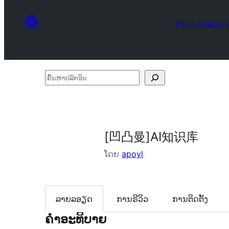
Plugin Directory
ຄົ້ນ
ຫາ
ປ
ລັກ
[凹凸曼]AI知识库
ອິນ
ໂດຍ
apoyl
ລາຍລອຽດ
ການຣີວິວ
ການຕິດຕັ້ງ
ຄຳອະທິບາຍ