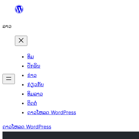
ຂ້າມ
ໄປ
ລາວ
ທີ່
ເນື້ອຫາ
ທິມ
ປັກອິນ
ຂ່າວ
ກ່ຽວກັບ
ທິມລາວ
ຕິດຕໍ່
ດາວໂຫລດ WordPress
ດາວໂຫລດ WordPress