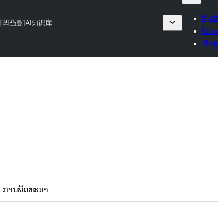
ສົ່ງປ
[凹凸曼]AI知识库
ທີ່ມັ
ເຂົ້າສ
ການພັດທະນາ