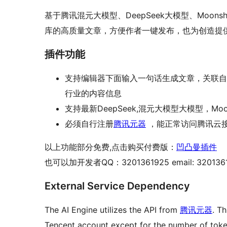
基于腾讯混元大模型、DeepSeek大模型、Moo
库的高质量文章，方便作者一键发布，也为创造提
插件功能
支持编辑器下面输入一句话生成文章，关联自
行业的内容信息
支持最新DeepSeek,混元大模型大模型，Moo
必须自行注册
腾讯元器
，能正常访问腾讯云
以上功能部分免费,点击购买付费版：
凹凸曼插件
也可以加开发者QQ：3201361925 email: 320136
External Service Dependency
The AI Engine utilizes the API from
腾讯元器
. T
Tencent account except for the number of toke