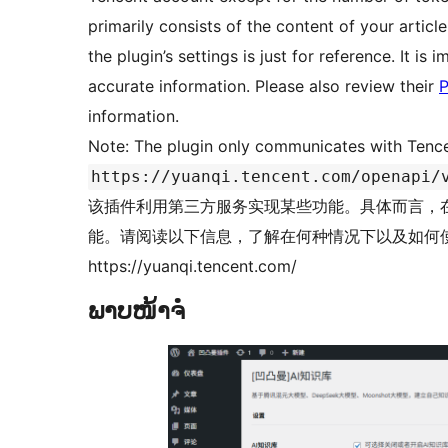
primarily consists of the content of your artic
the plugin’s settings is just for reference. It i
accurate information. Please also review their
P
information.
Note: The plugin only communicates with Tencen
https://yuanqi.tencent.com/openapi/
该插件利用第三方服务实现某些功能。具体而言，
能。请阅读以下信息，了解在何种情况下以及如何使
https://yuanqi.tencent.com/
ພາບໜ້າຈໍ