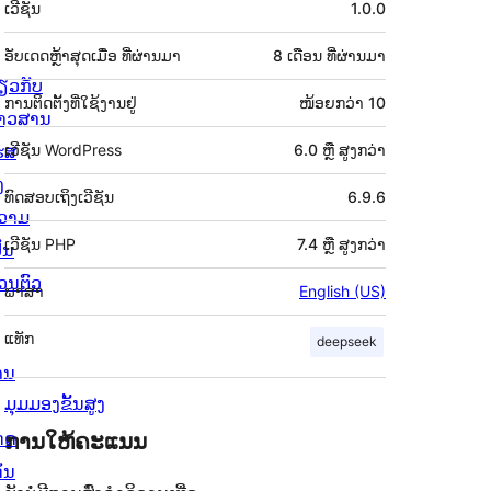
ເວີຊັນ
1.0.0
ກຳກັບ
(Meta)
ອັບເດດຫຼ້າສຸດເມື່ອ
ທີ່ຜ່ານມາ
8 ເດືອນ
ທີ່ຜ່ານມາ
່ຽວກັບ
ການຕິດຕັ້ງທີ່ໃຊ້ງານຢູ່
ໜ້ອຍກວ່າ 10
່າວສານ
ຮສ
ເວີຊັນ WordPress
6.0 ຫຼື ສູງກວ່າ
ງ
ທົດສອບເຖິງເວີຊັນ
6.9.6
ວາມ
ເວີຊັນ PHP
7.4 ຫຼື ສູງກວ່າ
ັນ
່ວນຕົວ
ພາສາ
English (US)
ແທັກ
deepseek
ານ
ມຸມມອງຂັ້ນສູງ
ດດ
ການໃຫ້ຄະແນນ
ັ່ນ