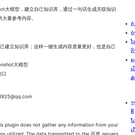
nshot大模型，建立自己知识库，通过一句话生成关联知识
供大量参考内容。
ກ
ຂ
ໂ
己建立知识库；这样一键生成内容质量更好，也是自己
ຕິ
ຄ
nshot大模型
ເປ
接口
ສ
1925@qq.com
ງ
ທີ່
ໂ
his plugin does not gather any information from your
ເດ
ns utilized. The data transmitted to the 百度 servers