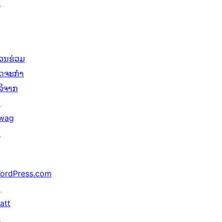
↗
່ວນຮ່ວມ
ິດຈະກຳ
ໍລິຈາກ
↗
wag
↗
ordPress.com
↗
att
↗