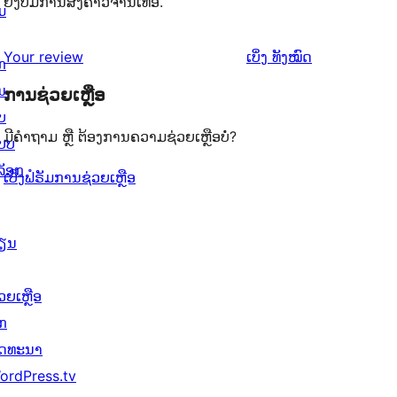
ຍັງບໍ່ມີການສົ່ງຄຳວິຈານເທື່ອ.
ມ
ຄຳ
Your review
ເບິ່ງ
ທັງໝົດ
ກ
ຄິດ
ນ
ການຊ່ວຍເຫຼືອ
ເຫັນ
ບ
ມີຄຳຖາມ ຫຼື ຕ້ອງການຄວາມຊ່ວຍເຫຼືອບໍ່?
ບບ
ລັອກ
ເບິ່ງຟໍຣັມການຊ່ວຍເຫຼືອ
ຽນ
ວຍເຫຼືອ
ັກ
ັດທະນາ
ordPress.tv