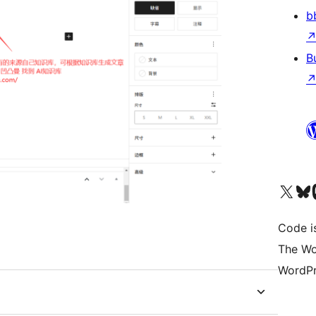
b
B
ຢ້ຽມຊົມບັນຊີ X (ຊື່ເກົ່າ Twitter) ຂອງພວກເຮົາ
ຢ້ຽມຊົມບັນຊີ Bluesky ຂອງພ
ຢ້ຽມຊ
Code i
The Wo
WordPr