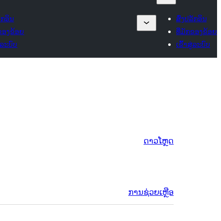
ລັກອິນ
ສົ່ງປລັກອິນ
ກຂອງຂ້ອຍ
ທີ່ມັກຂອງຂ້ອຍ
ູ່ລະບົບ
ເຂົ້າສູ່ລະບົບ
ດາວໂຫຼດ
ການຊ່ວຍເຫຼືອ
ຂໍ້ມູນ