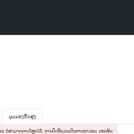
ມຸມມອງຂັ້ນສູງ
 ແລະ ບໍ່ສາມາດດາວໂຫຼດໄດ້. ການປິດນີ້ແມ່ນເປັນການຖາວອນ. ເຫດຜົນ: