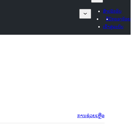
ສົ່ງປລັກອິນ
ທີ່ມັກຂອງຂ້ອຍ
ເຂົ້າສູ່ລະບົບ
ການຊ່ວຍເຫຼືອ
ຂໍ້ມູນ