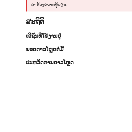
ຄຳຮ້ອງຂໍຈາກຜູ້ຂຽນ.
ສະຖິຕິ
ເວີຊັນທີ່ໃຊ້ງານຢູ່
ຍອດດາວໂຫຼດຕໍ່ມື້
ປະຫວັດການດາວໂຫຼດ