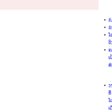
ກ
ຂ
ໂ
ຕິ
ຄ
ເປ
ສ
ງ
ທີ່
ໂ
ເດ