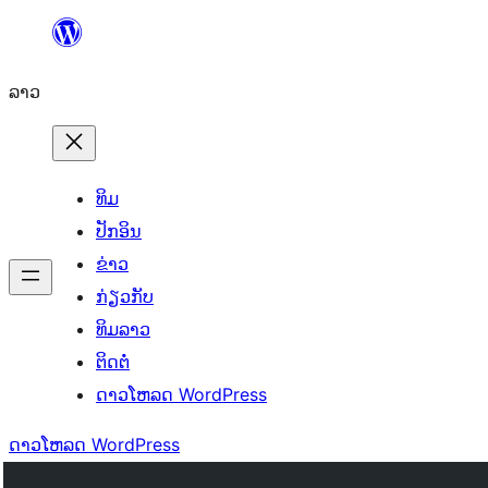
ຂ້າມ
ໄປ
ລາວ
ທີ່
ເນື້ອຫາ
ທິມ
ປັກອິນ
ຂ່າວ
ກ່ຽວກັບ
ທິມລາວ
ຕິດຕໍ່
ດາວໂຫລດ WordPress
ດາວໂຫລດ WordPress