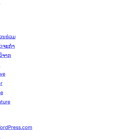
↗
່ວນຮ່ວມ
ິດຈະກຳ
ໍລິຈາກ
↗
ive
or
he
uture
ordPress.com
↗