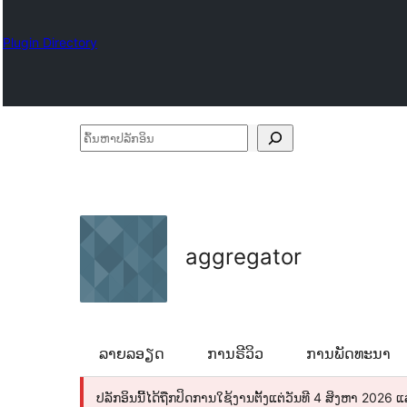
Plugin Directory
ຄົ້ນ
ຫາ
ປ
ລັກ
ອິນ
aggregator
ລາຍລອຽດ
ການຣີວິວ
ການພັດທະນາ
ປລັກອິນນີ້ໄດ້ຖືກປິດການໃຊ້ງານຕັ້ງແຕ່ວັນທີ 4 ສິງຫາ 2026