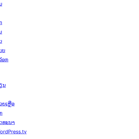
ມ
ກ
ນ
ບ
ບບ
ລັອກ
ຽນ
ວຍເຫຼືອ
ັກ
ັດທະນາ
ordPress.tv