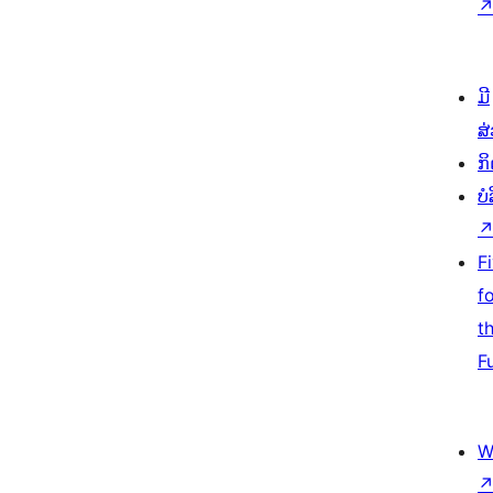
ມີ
ສ
ກ
ບ
F
f
t
F
W