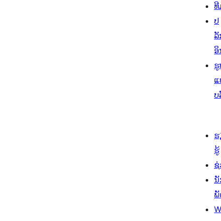
ທີ
ປ
ລັ
ອິ
ຮູ
ແ
ບ
ຮ
ຮູ້
ຊ່
ນ
ພ
W