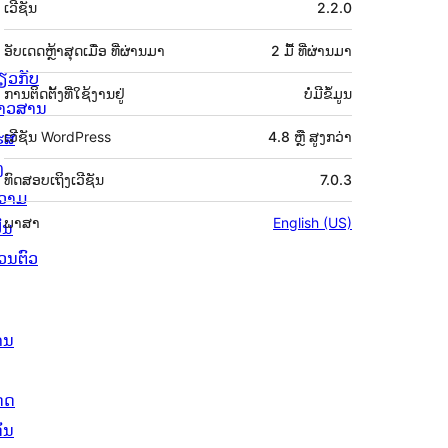
ເວີຊັນ
2.2.0
ກຳກັບ
(Meta)
ອັບເດດຫຼ້າສຸດເມື່ອ
ທີ່ຜ່ານມາ
2 ມື້
ທີ່ຜ່ານມາ
່ຽວກັບ
ການຕິດຕັ້ງທີ່ໃຊ້ງານຢູ່
ບໍ່ມີຂໍ້ມູນ
່າວສານ
ຮສ
ເວີຊັນ WordPress
4.8 ຫຼື ສູງກວ່າ
ງ
ທົດສອບເຖິງເວີຊັນ
7.0.3
ວາມ
ພາສາ
English (US)
ັນ
່ວນຕົວ
ານ
ດດ
ັ່ນ