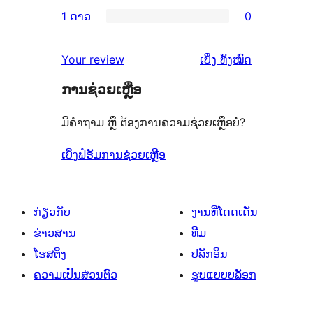
ການ
ຈຳນວນ
1 ດາວ
0
ດາວ
3
ວິຈານ
ການ
7
ຈຳນວນ
ດາວ
2
ວິຈານ
ລາຍການ
ຄຳ
0
Your review
ເບິ່ງ
ທັງໝົດ
ຈຳນວນ
ດາວ
1
ຄິດ
ລາຍການ
0
ຈຳນວນ
ການຊ່ວຍເຫຼືອ
ດາວ
ເຫັນ
ລາຍການ
0
ຈຳນວນ
ມີຄຳຖາມ ຫຼື ຕ້ອງການຄວາມຊ່ວຍເຫຼືອບໍ່?
ລາຍການ
0
ລາຍການ
ເບິ່ງຟໍຣັມການຊ່ວຍເຫຼືອ
ກ່ຽວກັບ
ງານທີ່ໂດດເດັ່ນ
ຂ່າວສານ
ທີມ
ໂຮສຕິງ
ປລັກອິນ
ຄວາມເປັນສ່ວນຕົວ
ຮູບແບບບລັອກ