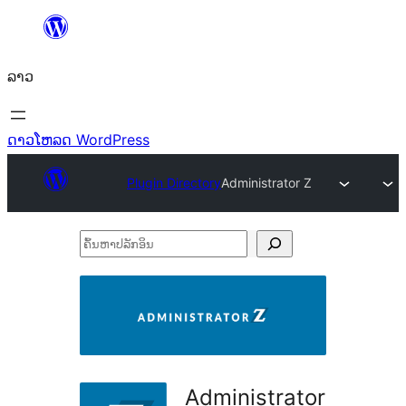
ຂ້າມ
ໄປ
ລາວ
ທີ່
ເນື້ອຫາ
ດາວໂຫລດ WordPress
Plugin Directory
Administrator Z
ຄົ້ນ
ຫາ
ປ
ລັກ
ອິນ
Administrator