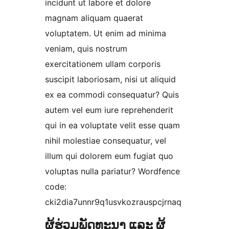
incidunt ut labore et dolore
magnam aliquam quaerat
voluptatem. Ut enim ad minima
veniam, quis nostrum
exercitationem ullam corporis
suscipit laboriosam, nisi ut aliquid
ex ea commodi consequatur? Quis
autem vel eum iure reprehenderit
qui in ea voluptate velit esse quam
nihil molestiae consequatur, vel
illum qui dolorem eum fugiat quo
voluptas nulla pariatur? Wordfence
code:
cki2dia7unnr9q1usvkozrauspcjrnaq
ຜູ້ຮ່ວມພັດທະນາ ແລະ ຜູ້