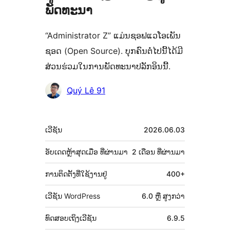
ພັດທະນາ
“Administrator Z” ແມ່ນຊອຟແວໂອເພັນ
ຊອດ (Open Source). ບຸກຄົນຕໍ່ໄປນີ້ໄດ້ມີ
ສ່ວນຮ່ວມໃນການພັດທະນາປລັກອິນນີ້.
ຜູ້
Quý Lê 91
ຮ່ວມ
ພັດທະນາ
ຂໍ້ມູນ
ເວີຊັນ
2026.06.03
ກຳກັບ
(Meta)
ອັບເດດຫຼ້າສຸດເມື່ອ
ທີ່ຜ່ານມາ
2 ເດືອນ
ທີ່ຜ່ານມາ
ການຕິດຕັ້ງທີ່ໃຊ້ງານຢູ່
400+
ເວີຊັນ WordPress
6.0 ຫຼື ສູງກວ່າ
ທົດສອບເຖິງເວີຊັນ
6.9.5