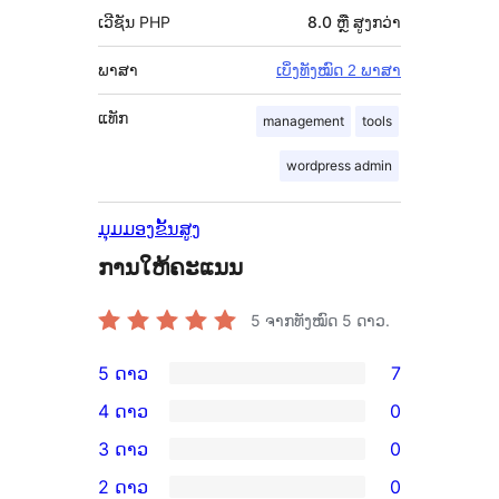
ເວີຊັນ PHP
8.0 ຫຼື ສູງກວ່າ
ພາສາ
ເບິ່ງທັງໝົດ 2 ພາສາ
ແທັກ
management
tools
wordpress admin
ມຸມມອງຂັ້ນສູງ
ການໃຫ້ຄະແນນ
5
ຈາກທັງໝົດ 5 ດາວ.
5 ດາວ
7
ການ
4 ດາວ
0
ວິຈານ
ການ
3 ດາວ
0
5
ວິຈານ
ການ
2 ດາວ
0
ດາວ
4
ວິຈານ