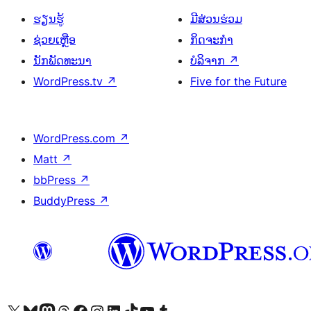
ຮຽນຮູ້
ມີສ່ວນຮ່ວມ
ຊ່ວຍເຫຼືອ
ກິດຈະກຳ
ນັກພັດທະນາ
ບໍລິຈາກ
↗
WordPress.tv
↗
Five for the Future
WordPress.com
↗
Matt
↗
bbPress
↗
BuddyPress
↗
ຢ້ຽມຊົມບັນຊີ X (ຊື່ເກົ່າ Twitter) ຂອງພວກເຮົາ
ຢ້ຽມຊົມບັນຊີ Bluesky ຂອງພວກເຮົາ
ຢ້ຽມຊົມບັນຊີ Mastodon ຂອງພວກເຮົາ
ຢ້ຽມຊົມບັນຊີ Threads ຂອງພວກເຮົາ
ຢ້ຽມຊົມໜ້າ Facebook ຂອງພວກເຮົາ
ຢ້ຽມຊົມບັນຊີ Instagram ຂອງພວກເຮົາ
ຢ້ຽມຊົມບັນຊີ LinkedIn ຂອງພວກເຮົາ
ຢ້ຽມຊົມບັນຊີ TikTok ຂອງພວກເຮົາ
ຢ້ຽມຊົມຊ່ອງ YouTube ຂອງພວກເຮົາ
ຢ້ຽມຊົມບັນຊີ Tumblr ຂອງພວກເຮົາ