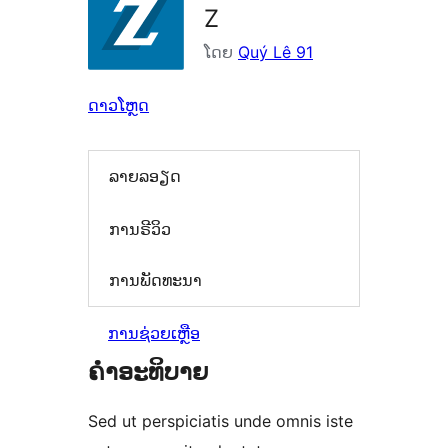
Z
ໂດຍ
Quý Lê 91
ດາວໂຫຼດ
ລາຍລອຽດ
ການຣີວິວ
ການພັດທະນາ
ການຊ່ວຍເຫຼືອ
ຄຳອະທິບາຍ
Sed ut perspiciatis unde omnis iste